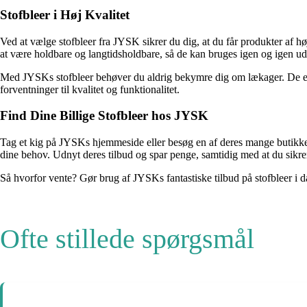
Stofbleer i Høj Kvalitet
Ved at vælge stofbleer fra JYSK sikrer du dig, at du får produkter af 
at være holdbare og langtidsholdbare, så de kan bruges igen og igen ud
Med JYSKs stofbleer behøver du aldrig bekymre dig om lækager. De er d
forventninger til kvalitet og funktionalitet.
Find Dine Billige Stofbleer hos JYSK
Tag et kig på JYSKs hjemmeside eller besøg en af deres mange butikker f
dine behov. Udnyt deres tilbud og spar penge, samtidig med at du sikrer 
Så hvorfor vente? Gør brug af JYSKs fantastiske tilbud på stofbleer i da
Ofte stillede spørgsmål