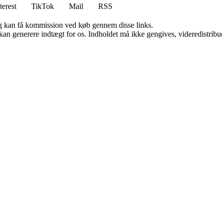
terest
TikTok
Mail
RSS
, og kan få kommission ved køb gennem disse links.
 kan generere indtægt for os. Indholdet må ikke gengives, videredistribue