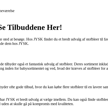
neværelse
 Se Tilbuddene Her!
tte sted at besøge. Hos JYSK finder du et bredt udvalg af stofbleer til f
 finde dem hos JYSK.
 tilbyder også et fantastisk udvalg af stofbleer. Deres sortiment inkluder
ring inden for babysortimentet og ved, hvad der kræves af stofbleer for
byder ofte gode tilbud, hvor du kan købe flere stofbleer til en lavere sa
 har JYSK et bredt udvalg at vælge imellem. Du kan også finde stofbleer i
d uden at skulle gå på kompromis med kvaliteten.