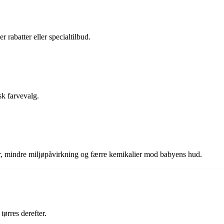
r rabatter eller specialtilbud.
sk farvevalg.
r, mindre miljøpåvirkning og færre kemikalier mod babyens hud.
ørres derefter.