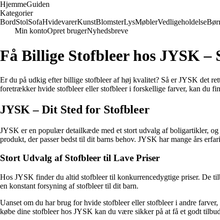
Hjemme
Guiden
Kategorier
Bord
Stol
Sofa
Hvidevarer
Kunst
Blomster
Lys
Møbler
Vedligeholdelse
Bør
Min konto
Opret bruger
Nyhedsbreve
Få Billige Stofbleer hos JYSK –
Er du på udkig efter billige stofbleer af høj kvalitet? Så er JYSK det re
foretrækker hvide stofbleer eller stofbleer i forskellige farver, kan du
JYSK – Dit Sted for Stofbleer
JYSK er en populær detailkæde med et stort udvalg af boligartikler, og de
produkt, der passer bedst til dit barns behov. JYSK har mange års erfa
Stort Udvalg af Stofbleer til Lave Priser
Hos JYSK finder du altid stofbleer til konkurrencedygtige priser. De til
en konstant forsyning af stofbleer til dit barn.
Uanset om du har brug for hvide stofbleer eller stofbleer i andre farver,
købe dine stofbleer hos JYSK kan du være sikker på at få et godt tilbu