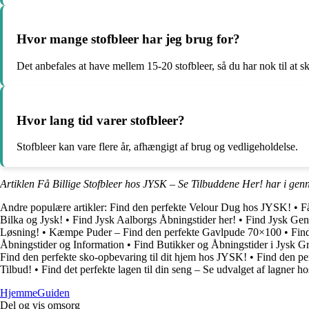
Hvor mange stofbleer har jeg brug for?
Det anbefales at have mellem 15-20 stofbleer, så du har nok til at s
Hvor lang tid varer stofbleer?
Stofbleer kan vare flere år, afhængigt af brug og vedligeholdelse.
Artiklen Få Billige Stofbleer hos JYSK – Se Tilbuddene Her! har i gen
Andre populære artikler:
Find den perfekte Velour Dug hos JYSK!
•
F
Bilka og Jysk!
•
Find Jysk Aalborgs Åbningstider her!
•
Find Jysk Gen
Løsning!
•
Kæmpe Puder – Find den perfekte Gavlpude 70×100
•
Find
Åbningstider og Information
•
Find Butikker og Åbningstider i Jysk G
Find den perfekte sko-opbevaring til dit hjem hos JYSK!
•
Find den pe
Tilbud!
•
Find det perfekte lagen til din seng – Se udvalget af lagner 
Hjemme
Guiden
Del og vis omsorg