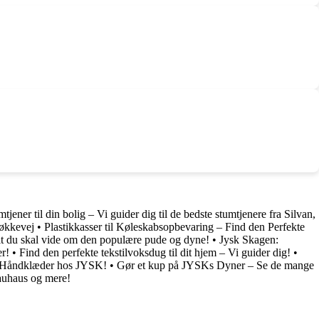
tjener til din bolig – Vi guider dig til de bedste stumtjenere fra Silvan,
økkevej
•
Plastikkasser til Køleskabsopbevaring – Find den Perfekte
lt du skal vide om den populære pude og dyne!
•
Jysk Skagen:
r!
•
Find den perfekte tekstilvoksdug til dit hjem – Vi guider dig!
•
å Håndklæder hos JYSK!
•
Gør et kup på JYSKs Dyner – Se de mange
Bauhaus og mere!