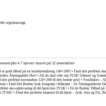
kifte regelmæssigt.
nemsnit fået
4.7
stjerner baseret på
32
anmeldelser
å et godt tilbud på en kontinentalseng 140×200!
•
Find den perfekte stum
toftes Åbningstider Her!
•
Alt du skal vide om JYSK Odense og Grønl
 den perfekte boxmadras 120×200 til den bedste pris!
•
Fossflakes – A
renå
•
Find Det Bedste Jysk Sengetøj i Hillerød – Se Åbningstiderne He
rfekte sko-opbevaring til dit hjem hos JYSK!
•
Få de Bedste Tilbud p
hos JYSK!
•
Find den perfekte klapstol til dit hjem – Jysk, Jem og Fix, 