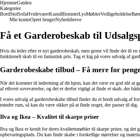
Hjemme
Guiden
Kategorier
Bord
Stol
Sofa
Hvidevarer
Kunst
Blomster
Lys
Møbler
Vedligeholdelse
Bør
Min konto
Opret bruger
Nyhedsbreve
Få et Garderobeskab til Udsalgsp
Hvis du leder efter et nyt garderobeskab, men gerne vil finde det til en 
funktionelt skab til en fantastisk pris. Tag et kig på vores udvalg af gar
Garderobeskabe tilbud – Få mere for peng
Når det kommer til indretning af dit hjem, kan det være en god idé at g
af ethvert soveværelse, og det er derfor vigtigt at finde et skab, der båd
I vores udvalg af garderobeskabe tilbud finder du et bredt udvalg af fors
mindre rum, så kan du være sikker på at finde noget, der passer til dig.
Ilva og Ikea – Kvalitet til skarpe priser
Ilva og Ikea er kendt for deres kvalitetsmøbler til skarpe priser, og de
opbevaringsplads. Du kan finde skabe i forskellige størrelser og materiale