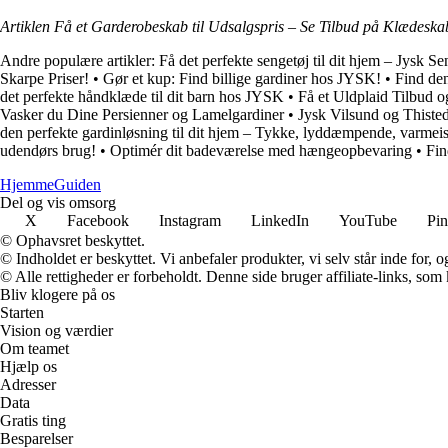
Artiklen Få et Garderobeskab til Udsalgspris – Se Tilbud på Klædeskab
Andre populære artikler:
Få det perfekte sengetøj til dit hjem – Jysk Seng
Skarpe Priser!
•
Gør et kup: Find billige gardiner hos JYSK!
•
Find den
det perfekte håndklæde til dit barn hos JYSK
•
Få et Uldplaid Tilbud 
Vasker du Dine Persienner og Lamelgardiner
•
Jysk Vilsund og Thiste
den perfekte gardinløsning til dit hjem – Tykke, lyddæmpende, varmeis
udendørs brug!
•
Optimér dit badeværelse med hængeopbevaring
•
Fin
Hjemme
Guiden
Del og vis omsorg
X
Facebook
Instagram
LinkedIn
YouTube
Pin
© Ophavsret beskyttet.
© Indholdet er beskyttet. Vi anbefaler produkter, vi selv står inde for
© Alle rettigheder er forbeholdt. Denne side bruger affiliate-links, som
Bliv klogere på os
Starten
Vision og værdier
Om teamet
Hjælp os
Adresser
Data
Gratis ting
Besparelser