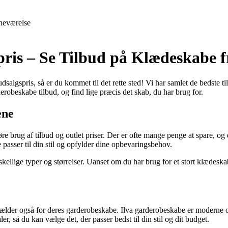
neværelse
ris – Se Tilbud på Klædeskabe fr
udsalgspris, så er du kommet til det rette sted! Vi har samlet de bedste t
derobeskabe tilbud, og find lige præcis det skab, du har brug for.
ene
øre brug af tilbud og outlet priser. Der er ofte mange penge at spare, o
e passer til din stil og opfylder dine opbevaringsbehov.
kellige typer og størrelser. Uanset om du har brug for et stort klædeskab
t gælder også for deres garderobeskabe. Ilva garderobeskabe er moderne o
r, så du kan vælge det, der passer bedst til din stil og dit budget.