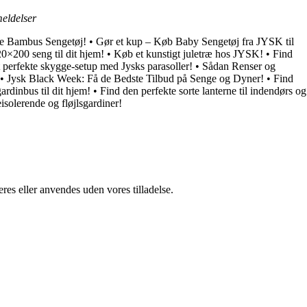
eldelser
te Bambus Sengetøj!
•
Gør et kup – Køb Baby Sengetøj fra JYSK til
0×200 seng til dit hjem!
•
Køb et kunstigt juletræ hos JYSK!
•
Find
 perfekte skygge-setup med Jysks parasoller!
•
Sådan Renser og
•
Jysk Black Week: Få de Bedste Tilbud på Senge og Dyner!
•
Find
rdinbus til dit hjem!
•
Find den perfekte sorte lanterne til indendørs og
solerende og fløjlsgardiner!
res eller anvendes uden vores tilladelse.