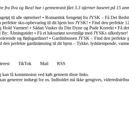
e fra Ilva og Ikea! har i gennemsnit fået
3.3
stjerner baseret på
15
anm
etøj til alle størrelser!
•
Romantisk Sengetøj fra JYSK – Få Det Beds
 perfekte sko-opbevaring til dit hjem hos JYSK!
•
Find den perfekte 12
og Hold Varmen!
•
Sådan Vasker du Din Dyne og Pude Korrekt
•
Få det
d By: Åbningstider
•
Få et luksuriøst sovemiljø med JYSKs silkedyner!
olerende og fløjlsgardiner!
•
Gardinbussen JYSK – Find den perfekte ga
d den perfekte gardinløsning til dit hjem – Tykke, lyddæmpende, varmei
terest
TikTok
Mail
RSS
, og kan få kommission ved køb gennem disse links.
 kan generere indtægt for os. Indholdet må ikke gengives, videredistribue