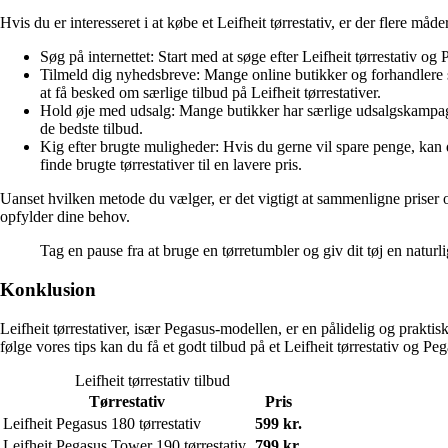
Hvis du er interesseret i at købe et Leifheit tørrestativ, er der flere måd
Søg på internettet: Start med at søge efter Leifheit tørrestativ og
Tilmeld dig nyhedsbreve: Mange online butikker og forhandlere se
at få besked om særlige tilbud på Leifheit tørrestativer.
Hold øje med udsalg: Mange butikker har særlige udsalgskampagne
de bedste tilbud.
Kig efter brugte muligheder: Hvis du gerne vil spare penge, kan 
finde brugte tørrestativer til en lavere pris.
Uanset hvilken metode du vælger, er det vigtigt at sammenligne priser og
opfylder dine behov.
Tag en pause fra at bruge en tørretumbler og giv dit tøj en naturlig
Konklusion
Leifheit tørrestativer, især Pegasus-modellen, er en pålidelig og praktisk 
følge vores tips kan du få et godt tilbud på et Leifheit tørrestativ og P
Leifheit tørrestativ tilbud
Tørrestativ
Pris
Leifheit Pegasus 180 tørrestativ
599 kr.
Leifheit Pegasus Tower 190 tørrestativ
799 kr.