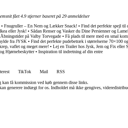
nemsnit fået
4.9
stjerner baseret på
29
anmeldelser
•
Fnugruller – En Nem og Lækker Snack!
•
Find det perfekte spejl til
kea eller Jysk!
•
Sådan Renser og Vasker du Dine Persienner og Lamel
 Åbningstider på Valby Torvegade
•
Få plads til mere med en smal kom
dhylde fra JYSK
•
Find det perfekte pudebetræk i størrelserne 70×100 
krep, vaflet og meget mere!
•
Lej en Trailer hos Jysk, Jem og Fix eller 
og Hjørnebeskytter
•
Inspiration til indretning af din entre
terest
TikTok
Mail
RSS
, og kan få kommission ved køb gennem disse links.
 kan generere indtægt for os. Indholdet må ikke gengives, videredistribue