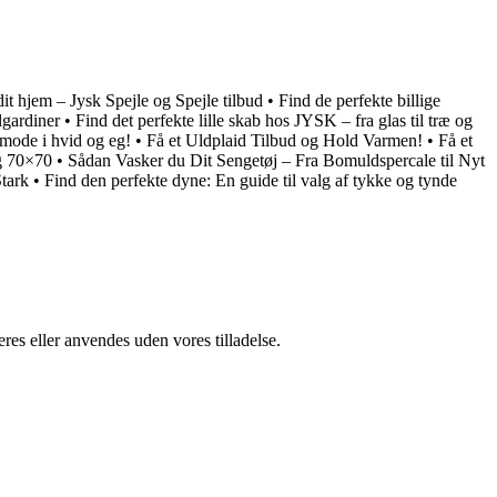
 dit hjem – Jysk Spejle og Spejle tilbud
•
Find de perfekte billige
gardiner
•
Find det perfekte lille skab hos JYSK – fra glas til træ og
mode i hvid og eg!
•
Få et Uldplaid Tilbud og Hold Varmen!
•
Få et
og 70×70
•
Sådan Vasker du Dit Sengetøj – Fra Bomuldspercale til Nyt
Stark
•
Find den perfekte dyne: En guide til valg af tykke og tynde
res eller anvendes uden vores tilladelse.