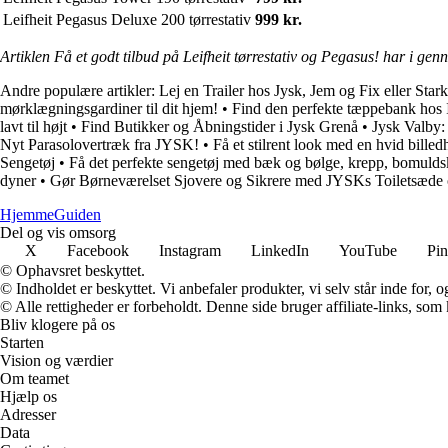
Leifheit Pegasus Deluxe 200 tørrestativ
999 kr.
Artiklen Få et godt tilbud på Leifheit tørrestativ og Pegasus! har i gen
Andre populære artikler:
Lej en Trailer hos Jysk, Jem og Fix eller Stark
mørklægningsgardiner til dit hjem!
•
Find den perfekte tæppebank hos I
lavt til højt
•
Find Butikker og Åbningstider i Jysk Grenå
•
Jysk Valby:
Nyt Parasolovertræk fra JYSK!
•
Få et stilrent look med en hvid bille
Sengetøj
•
Få det perfekte sengetøj med bæk og bølge, krepp, bomulds
dyner
•
Gør Børneværelset Sjovere og Sikrere med JYSKs Toiletsæde 
Hjemme
Guiden
Del og vis omsorg
X
Facebook
Instagram
LinkedIn
YouTube
Pin
© Ophavsret beskyttet.
© Indholdet er beskyttet. Vi anbefaler produkter, vi selv står inde for
© Alle rettigheder er forbeholdt. Denne side bruger affiliate-links, som
Bliv klogere på os
Starten
Vision og værdier
Om teamet
Hjælp os
Adresser
Data