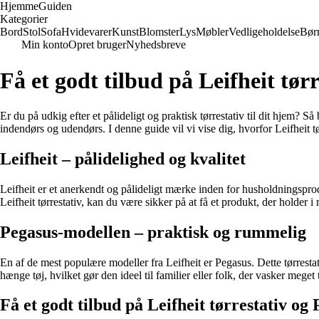
Hjemme
Guiden
Kategorier
Bord
Stol
Sofa
Hvidevarer
Kunst
Blomster
Lys
Møbler
Vedligeholdelse
Bør
Min konto
Opret bruger
Nyhedsbreve
Få et godt tilbud på Leifheit tør
Er du på udkig efter et pålideligt og praktisk tørrestativ til dit hjem? S
indendørs og udendørs. I denne guide vil vi vise dig, hvorfor Leifheit t
Leifheit – pålidelighed og kvalitet
Leifheit er et anerkendt og pålideligt mærke inden for husholdningsprodu
Leifheit tørrestativ, kan du være sikker på at få et produkt, der holder i
Pegasus-modellen – praktisk og rummelig
En af de mest populære modeller fra Leifheit er Pegasus. Dette tørrestati
hænge tøj, hvilket gør den ideel til familier eller folk, der vasker meg
Få et godt tilbud på Leifheit tørrestativ og