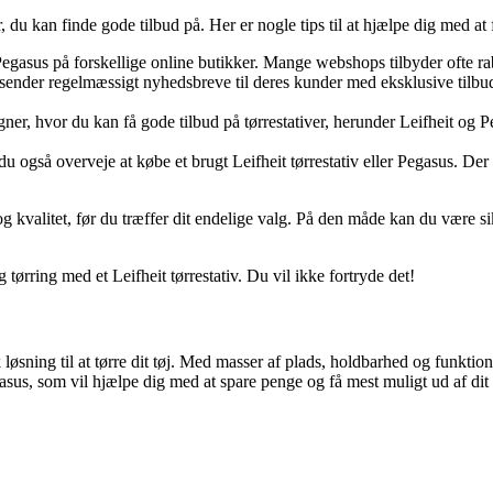
er, du kan finde gode tilbud på. Her er nogle tips til at hjælpe dig med at 
 Pegasus på forskellige online butikker. Mange webshops tilbyder ofte rab
nder regelmæssigt nyhedsbreve til deres kunder med eksklusive tilbud og
r, hvor du kan få gode tilbud på tørrestativer, herunder Leifheit og P
du også overveje at købe et brugt Leifheit tørrestativ eller Pegasus. 
 kvalitet, før du træffer dit endelige valg. På den måde kan du være sikk
 tørring med et Leifheit tørrestativ. Du vil ikke fortryde det!
løsning til at tørre dit tøj. Med masser af plads, holdbarhed og funktional
egasus, som vil hjælpe dig med at spare penge og få mest muligt ud af dit