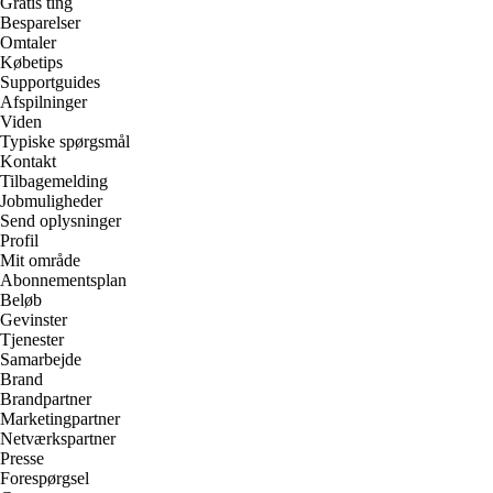
Gratis ting
Besparelser
Omtaler
Købetips
Supportguides
Afspilninger
Viden
Typiske spørgsmål
Kontakt
Tilbagemelding
Jobmuligheder
Send oplysninger
Profil
Mit område
Abonnementsplan
Beløb
Gevinster
Tjenester
Samarbejde
Brand
Brandpartner
Marketingpartner
Netværkspartner
Presse
Forespørgsel