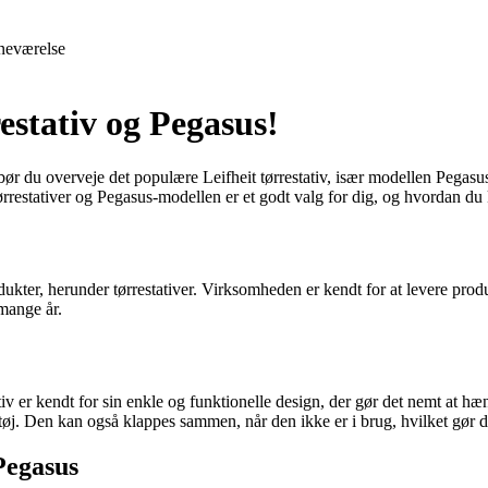
neværelse
restativ og Pegasus!
å bør du overveje det populære Leifheit tørrestativ, især modellen Pegasus
ørrestativer og Pegasus-modellen er et godt valg for dig, og hvordan du 
kter, herunder tørrestativer. Virksomheden er kendt for at levere produk
 mange år.
v er kendt for sin enkle og funktionelle design, der gør det nemt at hæng
et tøj. Den kan også klappes sammen, når den ikke er i brug, hvilket gør
 Pegasus