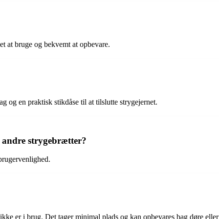
 let at bruge og bekvemt at opbevare.
g og en praktisk stikdåse til at tilslutte strygejernet.
g andre strygebrætter?
 brugervenlighed.
ikke er i brug. Det tager minimal plads og kan opbevares bag døre eller