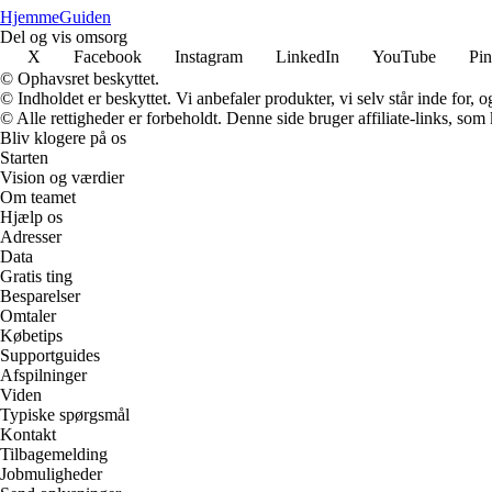
Hjemme
Guiden
Del og vis omsorg
X
Facebook
Instagram
LinkedIn
YouTube
Pin
© Ophavsret beskyttet.
© Indholdet er beskyttet. Vi anbefaler produkter, vi selv står inde for
© Alle rettigheder er forbeholdt. Denne side bruger affiliate-links, som
Bliv klogere på os
Starten
Vision og værdier
Om teamet
Hjælp os
Adresser
Data
Gratis ting
Besparelser
Omtaler
Købetips
Supportguides
Afspilninger
Viden
Typiske spørgsmål
Kontakt
Tilbagemelding
Jobmuligheder