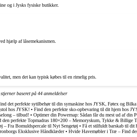
ine og i Jysks fysiske butikker.
 ved hjælp af låsemekanismen.
alitet, men det kan typisk købes til en rimelig pris.
stjerner baseret på
44
anmeldelser
ind det perfekte sytilbehør til din symaskine hos JYSK, Føtex og Bilka
gstol hos JYSK!
•
Find den perfekte sko-opbevaring til dit hjem hos J
elong – tilbud!
•
Optimer din Powernap: Sådan får du mest ud af din 
d den perfekte Topmadras 180×200 – Memoryskum, Tykke & Billige T
j – Fra Bomuldspercale til Nyt Sengetøj
•
Få et stilfuldt barskab til dit
ronborgs Eksklusive Håndklæder
•
Hvide Havemøbler i Træ – Find d