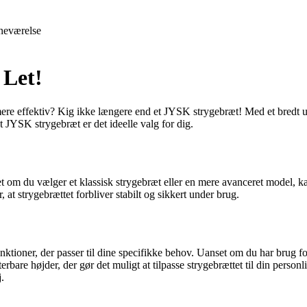
neværelse
 Let!
g mere effektiv? Kig ikke længere end et JYSK strygebræt! Med et bredt u
et JYSK strygebræt er det ideelle valg for dig.
om du vælger et klassisk strygebræt eller en mere avanceret model, kan d
, at strygebrættet forbliver stabilt og sikkert under brug.
tioner, der passer til dine specifikke behov. Uanset om du har brug for 
rbare højder, der gør det muligt at tilpasse strygebrættet til din perso
.