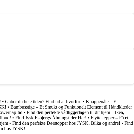
!
•
Gaber du hele tiden? Find ud af hvorfor!
•
Knappenåle – Et
YSK!
•
Bambusstige – Et Smukt og Funktionelt Element til Håndklæder
Powernap-tid
•
Find den perfekte vådliggerlagen til dit hjem – Ikea,
ilbud!
•
Find Jysk Esbjergs Åbningstider Her!
•
Flyttetæpper – Få et
 hjem
•
Find den perfekte Dørstopper hos JYSK, Bilka og andre!
•
Find
em hos JYSK!