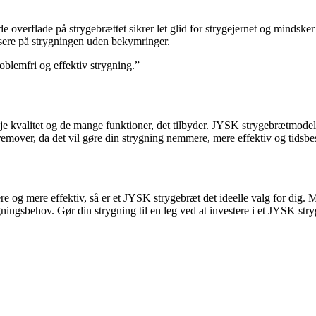
 overflade på strygebrættet sikrer let glid for strygejernet og mindske
kusere på strygningen uden bekymringer.
roblemfri og effektiv strygning.”
je kvalitet og de mange funktioner, det tilbyder. JYSK strygebrætmodelle
fremover, da det vil gøre din strygning nemmere, mere effektiv og tidsb
ttere og mere effektiv, så er et JYSK strygebræt det ideelle valg for dig
ngsbehov. Gør din strygning til en leg ved at investere i et JYSK stryg