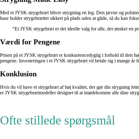
Med et JYSK strygebræt bliver strygning en leg. Den jævne og polstrede
base holder strygebrættet sikkert på plads uden at glide, så du kan fo
“Et JYSK strygebræt er det ideelle valg for alle, der ønsker en p
Værdi for Pengene
Prisen på et JYSK strygebræt er konkurrencedygtig i forhold til dets hø
pengene. Investeringen i et JYSK strygebræt vil betale sig i mange år 
Konklusion
Hvis du vil have et strygebræt af høj kvalitet, der gør din strygning le
er JYSK strygebrætmodeller designet til at imødekomme alle dine strygni
Ofte stillede spørgsmål