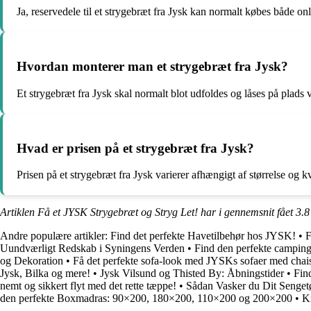
Ja, reservedele til et strygebræt fra Jysk kan normalt købes både onl
Hvordan monterer man et strygebræt fra Jysk?
Et strygebræt fra Jysk skal normalt blot udfoldes og låses på plads
Hvad er prisen på et strygebræt fra Jysk?
Prisen på et strygebræt fra Jysk varierer afhængigt af størrelse og kv
Artiklen Få et JYSK Strygebræt og Stryg Let! har i gennemsnit fået
3.8
Andre populære artikler:
Find det perfekte Havetilbehør hos JYSK!
•
F
Uundværligt Redskab i Syningens Verden
•
Find den perfekte campin
og Dekoration
•
Få det perfekte sofa-look med JYSKs sofaer med chais
Jysk, Bilka og mere!
•
Jysk Vilsund og Thisted By: Åbningstider
•
Fin
nemt og sikkert flyt med det rette tæppe!
•
Sådan Vasker du Dit Sengetø
den perfekte Boxmadras: 90×200, 180×200, 110×200 og 200×200
•
K