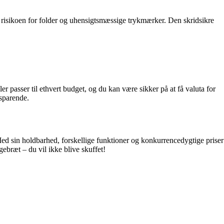
r risikoen for folder og uhensigtsmæssige trykmærker. Den skridsikre
r passer til ethvert budget, og du kan være sikker på at få valuta for
esparende.
. Med sin holdbarhed, forskellige funktioner og konkurrencedygtige priser
ebræt – du vil ikke blive skuffet!