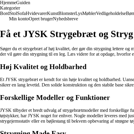
Hjemme
Guiden
Kategorier
Bord
Stol
Sofa
Hvidevarer
Kunst
Blomster
Lys
Møbler
Vedligeholdelse
Bør
Min konto
Opret bruger
Nyhedsbreve
Få et JYSK Strygebræt og Stryg
Søger du et strygebræt af høj kvalitet, der gør din strygning lettere o
der vil gøre din strygning til en leg. Læs videre for at opdage, hvorfor 
Høj Kvalitet og Holdbarhed
Et JYSK strygebræt er kendt for sin høje kvalitet og holdbarhed. Uanset 
sikrer en lang levetid. Den solide konstruktion og den stabile base sikrer
Forskellige Modeller og Funktioner
JYSK tilbyder et bredt udvalg af strygebrætmodeller med forskellige funk
tøjstykker, har JYSK noget for enhver. Nogle modeller leveres med juste
strygejernsstativ eller en bøjlestang til bekvem opbevaring af strøgne tøj
Strygning Made Easy