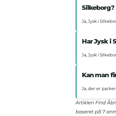
Silkeborg?
Ja, Jysk i Silkeb
Har Jysk i 
Ja, Jysk i Silke
Kan man fi
Ja, der er parke
Artiklen Find Åbn
baseret på
7
anm