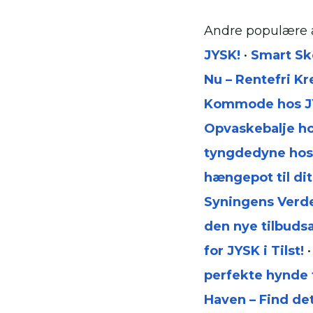
Andre populære a
JYSK!
•
Smart Sko
Nu – Rentefri K
Kommode hos J
Opvaskebalje hos
tyngdedyne hos 
hængepot til di
Syningens Verd
den nye tilbudsa
for JYSK i Tilst!
perfekte hynde t
Haven – Find de