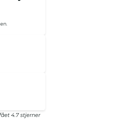
ken.
 fået
4.7
stjerner