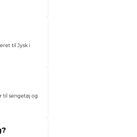
et til Jysk i
r til sengetøj og
g?