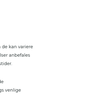
a de kan variere
lser anbefales
tider.
de
gs venlige