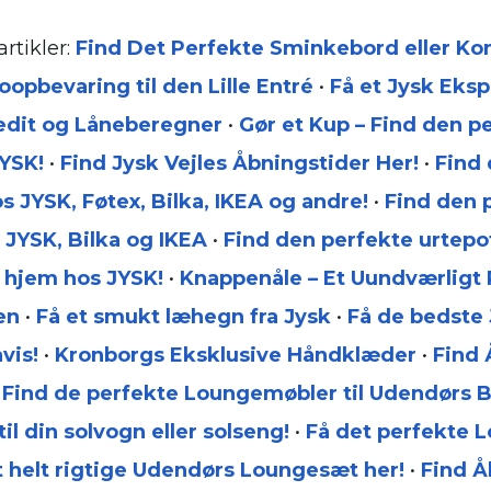
rtikler:
Find Det Perfekte Sminkebord eller Ko
opbevaring til den Lille Entré
•
Få et Jysk Eks
redit og Låneberegner
•
Gør et Kup – Find den p
YSK!
•
Find Jysk Vejles Åbningstider Her!
•
Find 
 JYSK, Føtex, Bilka, IKEA og andre!
•
Find den 
JYSK, Bilka og IKEA
•
Find den perfekte urtepot
t hjem hos JYSK!
•
Knappenåle – Et Uundværligt 
en
•
Få et smukt læhegn fra Jysk
•
Få de bedste
vis!
•
Kronborgs Eksklusive Håndklæder
•
Find 
•
Find de perfekte Loungemøbler til Udendørs B
il din solvogn eller solseng!
•
Få det perfekte L
t helt rigtige Udendørs Loungesæt her!
•
Find Å