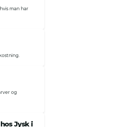
 hvis man har
mkostning.
arver og
hos Jysk i