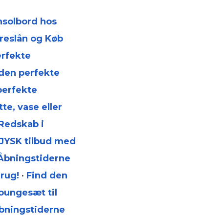
nsolbord hos
preslån og Køb
erfekte
den perfekte
perfekte
te, vase eller
Redskab i
 JYSK tilbud med
Åbningstiderne
rug!
•
Find den
oungesæt til
bningstiderne