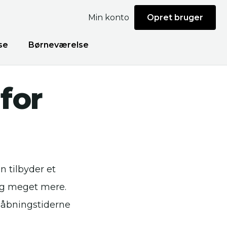
Min konto
Opret bruger
se
Børneværelse
for
n tilbyder et
 og meget mere.
e åbningstiderne