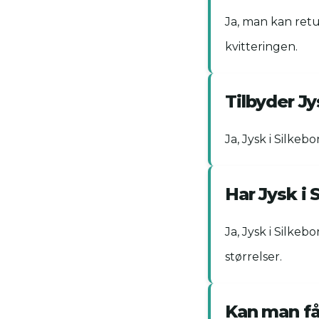
Ja, man kan retu
kvitteringen.
Tilbyder Jy
Ja, Jysk i Silkeb
Har Jysk i 
Ja, Jysk i Silkeb
størrelser.
Kan man få 