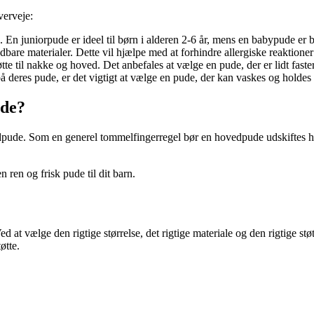
verveje:
se. En juniorpude er ideel til børn i alderen 2-6 år, mens en babypude er
ndbare materialer. Dette vil hjælpe med at forhindre allergiske reaktion
e til nakke og hoved. Det anbefales at vælge en pude, der er lidt faster
 deres pude, er det vigtigt at vælge en pude, der kan vaskes og holdes 
ude?
pude. Som en generel tommelfingerregel bør en hovedpude udskiftes hvert 
 ren og frisk pude til dit barn.
 at vælge den rigtige størrelse, det rigtige materiale og den rigtige støt
øtte.