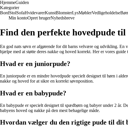
Hjemme
Guiden
Kategorier
Bord
Stol
Sofa
Hvidevarer
Kunst
Blomster
Lys
Møbler
Vedligeholdelse
Bør
Min konto
Opret bruger
Nyhedsbreve
Find den perfekte hovedpude til
En god nats søvn er afgørende for dit barns velvære og udvikling. En vi
hjælpe med at støtte deres nakke og hoved korrekt. Her er vores guide ti
Hvad er en juniorpude?
En juniorpude er en mindre hovedpude specielt designet til børn i aldere
nakke og hoved for at sikre en korrekt søvnposition.
Hvad er en babypude?
En babypude er specielt designet til spædbørn og babyer under 2 år. De
babyens hoved og nakke på den mest behagelige måde.
Hvordan vælger du den rigtige pude til dit