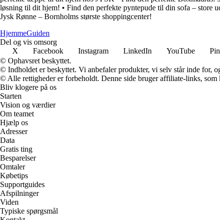
løsning til dit hjem!
•
Find den perfekte pyntepude til din sofa – store ud
Jysk Rønne – Bornholms største shoppingcenter!
Hjemme
Guiden
Del og vis omsorg
X
Facebook
Instagram
LinkedIn
YouTube
Pin
© Ophavsret beskyttet.
© Indholdet er beskyttet. Vi anbefaler produkter, vi selv står inde for
© Alle rettigheder er forbeholdt. Denne side bruger affiliate-links, som
Bliv klogere på os
Starten
Vision og værdier
Om teamet
Hjælp os
Adresser
Data
Gratis ting
Besparelser
Omtaler
Købetips
Supportguides
Afspilninger
Viden
Typiske spørgsmål
Kontakt