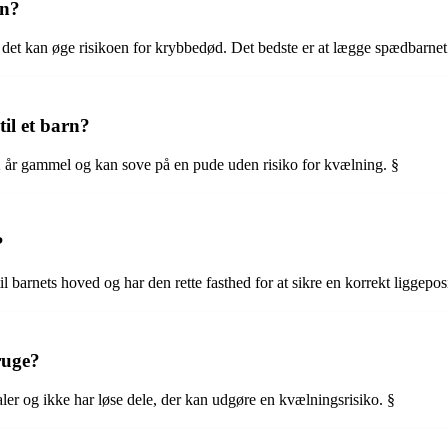
rn?
det kan øge risikoen for krybbedød. Det bedste er at lægge spædbarnet 
il et barn?
2 år gammel og kan sove på en pude uden risiko for kvælning. §
?
il barnets hoved og har den rette fasthed for at sikre en korrekt liggepos
ruge?
aler og ikke har løse dele, der kan udgøre en kvælningsrisiko. §