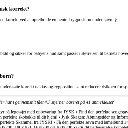
isk korrekt?
d korrekt ved at opretholde en neutral rygposition under søvn. §
 blød og sikker for babyens hud samt passer i størrelsen til barnets hove
l børn?
t, understøtte korrekt nakke- og rygposition samt reducere risikoen for
der har i gennemsnit fået
4.7
stjerner baseret på
41
anmeldelser
tyr på legetøjet med opbevaring fra JYSK
•
Find den perfekte sengegavl
n perfekte skobakke til dit hjem!
•
Jysk Skagen: Åbningstider og Infor
 perfekte Skammel fra JYSK!
•
Få den perfekte søvn med lamelbund 
 90×200, 180×200, 110×200 og 200×200
•
Gør dit badeværelse komple