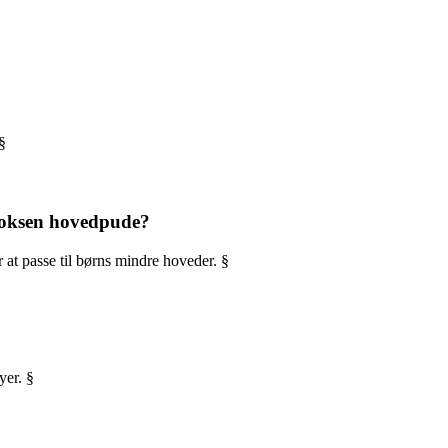
§
 voksen hovedpude?
 at passe til børns mindre hoveder. §
yer. §