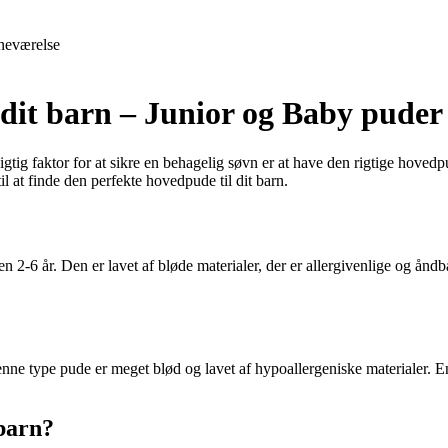
neværelse
 dit barn – Junior og Baby puder
gtig faktor for at sikre en behagelig søvn er at have den rigtige hovedp
l at finde den perfekte hovedpude til dit barn.
n 2-6 år. Den er lavet af bløde materialer, der er allergivenlige og ånd
nne type pude er meget blød og lavet af hypoallergeniske materialer. En
 barn?