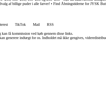
valg af billige puder i alle farver!
•
Find Åbningstiderne for JYSK But
terest
TikTok
Mail
RSS
, og kan få kommission ved køb gennem disse links.
 kan generere indtægt for os. Indholdet må ikke gengives, videredistribue