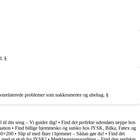
d. §
 søvnrelaterede problemer som nakkesmerter og ubehag. §
 til din seng – Vi guider dig!
•
Find det perfekte udendørs tæppe hos
mation
•
Find billige hjemmesko og sutsko hos JYSK, Bilka, Føtex og
140×200
•
Slip af med fluer i hjemmet – Sådan gør du!
•
Find det
t med et skab fra JYSK!
•
Mørklægningsgardiner – Find den perfekte