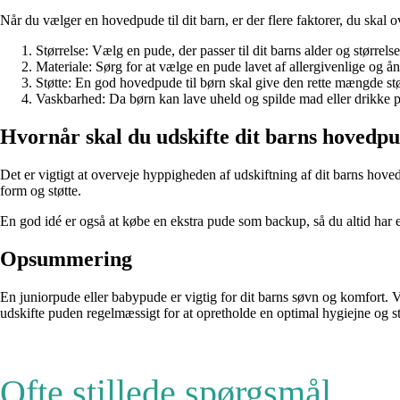
Når du vælger en hovedpude til dit barn, er der flere faktorer, du skal o
Størrelse: Vælg en pude, der passer til dit barns alder og størrel
Materiale: Sørg for at vælge en pude lavet af allergivenlige og å
Støtte: En god hovedpude til børn skal give den rette mængde støtt
Vaskbarhed: Da børn kan lave uheld og spilde mad eller drikke på
Hvornår skal du udskifte dit barns hovedp
Det er vigtigt at overveje hyppigheden af udskiftning af dit barns hoved
form og støtte.
En god idé er også at købe en ekstra pude som backup, så du altid har en
Opsummering
En juniorpude eller babypude er vigtig for dit barns søvn og komfort. Ved
udskifte puden regelmæssigt for at opretholde en optimal hygiejne og st
Ofte stillede spørgsmål