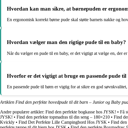
Hvordan kan man sikre, at børnepuden er ergonom
En ergonomisk korrekt børne pude skal støtte barnets nakke og hove
Hvordan vælger man den rigtige pude til en baby?
Når du vælger en pude til en baby, er det vigtigt at vælge en, der er
Hvorfor er det vigtigt at bruge en passende pude ti
En passende pude til børn er vigtig for at sikre en god søvnkvalite
Artiklen Find den perfekte hovedpude til dit barn – Junior og Baby pu
Andre populære artikler:
Find den perfekte bogkasse hos JYSK!
•
Få s
JYSK!
•
Find den perfekte topmadras til din seng – 180×210
•
Find de
Kvickly
•
Find Det Perfekte Lille Campingbord Hos JYSK
•
Find den
perfekte tæppe til dit hjem hos JYSK
•
Find den perfekte Boxmadras: