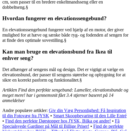
cm, som passer til en bredere enkeltmandsseng eller en
dobbeltseng.§
Hvordan fungerer en elevationssengebund?
En elevationssengebund fungerer ved hjælp af en motor, der giver
mulighed for at hæve og sænke både ryg- og fodenden af sengen for
at finde den optimale sovestilling.§
Kan man bruge en elevationsbund fra Ikea til
enhver seng?
Det afhænger af sengens mål og design. Det er vigtigt at vælge en
elevationsbund, der passer til sengens størrelse og opbygning for at
sikre en korrekt pasform og funktionalitet.§
Artiklen Find den perfekte sengebund: Lameller, elevationsbunde og
meget mere! har i gennemsnit fået
3.4
stjerner baseret på
14
anmeldelser
Andre populære artikler:
Giv din Væg Personlighed: Få Inspiration
til din Fotovæg fra JYSK
•
Smart Skoopbevaring til den Lille Entré
•
Find den perfekte Dørstopper hos JYSK, Bilka og andre!
•
Få
Specialsyede Gardiner på Mål til Billige Priser!
•
Find de perfekte