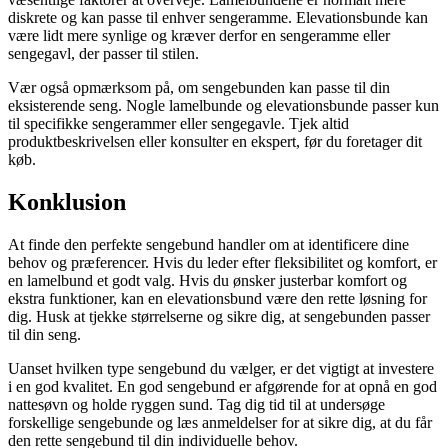
diskrete og kan passe til enhver sengeramme. Elevationsbunde kan
være lidt mere synlige og kræver derfor en sengeramme eller
sengegavl, der passer til stilen.
Vær også opmærksom på, om sengebunden kan passe til din
eksisterende seng. Nogle lamelbunde og elevationsbunde passer kun
til specifikke sengerammer eller sengegavle. Tjek altid
produktbeskrivelsen eller konsulter en ekspert, før du foretager dit
køb.
Konklusion
At finde den perfekte sengebund handler om at identificere dine
behov og præferencer. Hvis du leder efter fleksibilitet og komfort, er
en lamelbund et godt valg. Hvis du ønsker justerbar komfort og
ekstra funktioner, kan en elevationsbund være den rette løsning for
dig. Husk at tjekke størrelserne og sikre dig, at sengebunden passer
til din seng.
Uanset hvilken type sengebund du vælger, er det vigtigt at investere
i en god kvalitet. En god sengebund er afgørende for at opnå en god
nattesøvn og holde ryggen sund. Tag dig tid til at undersøge
forskellige sengebunde og læs anmeldelser for at sikre dig, at du får
den rette sengebund til din individuelle behov.