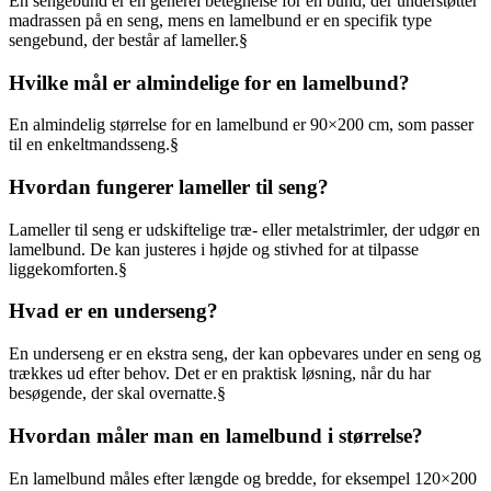
En sengebund er en generel betegnelse for en bund, der understøtter
madrassen på en seng, mens en lamelbund er en specifik type
sengebund, der består af lameller.§
Hvilke mål er almindelige for en lamelbund?
En almindelig størrelse for en lamelbund er 90×200 cm, som passer
til en enkeltmandsseng.§
Hvordan fungerer lameller til seng?
Lameller til seng er udskiftelige træ- eller metalstrimler, der udgør en
lamelbund. De kan justeres i højde og stivhed for at tilpasse
liggekomforten.§
Hvad er en underseng?
En underseng er en ekstra seng, der kan opbevares under en seng og
trækkes ud efter behov. Det er en praktisk løsning, når du har
besøgende, der skal overnatte.§
Hvordan måler man en lamelbund i størrelse?
En lamelbund måles efter længde og bredde, for eksempel 120×200