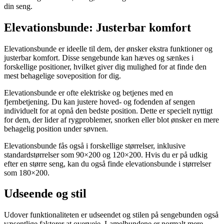
din seng.
Elevationsbunde: Justerbar komfort
Elevationsbunde er ideelle til dem, der ønsker ekstra funktioner og
justerbar komfort. Disse sengebunde kan hæves og sænkes i
forskellige positioner, hvilket giver dig mulighed for at finde den
mest behagelige soveposition for dig.
Elevationsbunde er ofte elektriske og betjenes med en
fjernbetjening. Du kan justere hoved- og fodenden af sengen
individuelt for at opnå den bedste position. Dette er specielt nyttigt
for dem, der lider af rygproblemer, snorken eller blot ønsker en mere
behagelig position under søvnen.
Elevationsbunde fås også i forskellige størrelser, inklusive
standardstørrelser som 90×200 og 120×200. Hvis du er på udkig
efter en større seng, kan du også finde elevationsbunde i størrelser
som 180×200.
Udseende og stil
Udover funktionaliteten er udseendet og stilen på sengebunden også
væsentlige faktorer at overveje. Lamelbundene er normalt mere