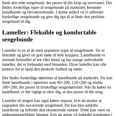
finde den rette sengebund, der passer til din krop og sovevaner. Der
findes forskellige typer af sengebunde på markedet, herunder
lamelbunde og elevationsbunde. I denne artikel vil vi udforske
forskellige sengebunde og give dig tips til at finde den perfekte
sengebund til dig.
Lameller: Fleksible og komfortable
sengebunde
Lameller er en af de mest populære typer af sengebunde. De er
fleksible og giver en god støtte til hele kroppen. Lamelbunde er
normalt fremstillet af træ eller metal og har mange individuelle
lameller, der er forbundet med hinanden. Disse lameller kan ofte
justeres for at opnå den ønskede fasthed og støtte.
Der findes forskellige størrelser af lamelbunde på markedet. Du kan
finde lamelbunde i størrelser som 90×200, 120×200 og endda
180×200, der passer til forskellige sengestørrelser. Når du køber en
lamelbund, er det vigtigt at sikre dig, at den passer til din seng.
Lameller til sengen kan også købes separat, hvis du ønsker at
opgradere din nuværende sengebund. Du kan blot udskifte
lamellerne og beholde den eksisterende ramme. Dette kan være en
omkostningseffektiv løsning, hvis du gerne vil forbedre komforten i