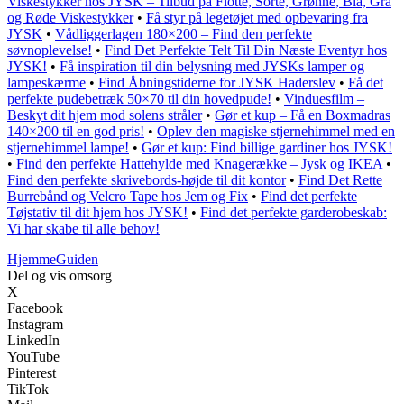
Viskestykker hos JYSK – Tilbud på Flotte, Sorte, Grønne, Blå, Grå
og Røde Viskestykker
•
Få styr på legetøjet med opbevaring fra
JYSK
•
Vådliggerlagen 180×200 – Find den perfekte
søvnoplevelse!
•
Find Det Perfekte Telt Til Din Næste Eventyr hos
JYSK!
•
Få inspiration til din belysning med JYSKs lamper og
lampeskærme
•
Find Åbningstiderne for JYSK Haderslev
•
Få det
perfekte pudebetræk 50×70 til din hovedpude!
•
Vinduesfilm –
Beskyt dit hjem mod solens stråler
•
Gør et kup – Få en Boxmadras
140×200 til en god pris!
•
Oplev den magiske stjernehimmel med en
stjernehimmel lampe!
•
Gør et kup: Find billige gardiner hos JYSK!
•
Find den perfekte Hattehylde med Knagerække – Jysk og IKEA
•
Find den perfekte skrivebords-højde til dit kontor
•
Find Det Rette
Burrebånd og Velcro Tape hos Jem og Fix
•
Find det perfekte
Tøjstativ til dit hjem hos JYSK!
•
Find det perfekte garderobeskab:
Vi har skabe til alle behov!
Hjemme
Guiden
Del og vis omsorg
X
Facebook
Instagram
LinkedIn
YouTube
Pinterest
TikTok