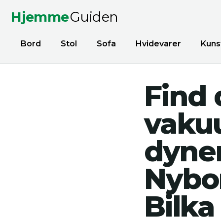
Hjemme
Guiden
Bord
Stol
Sofa
Hvidevarer
Kuns
Find 
vakuu
dyner
Nybor
Bilka