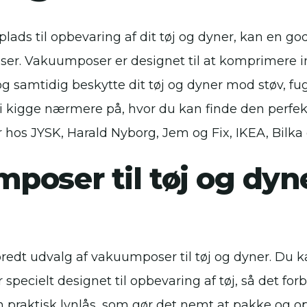
lads til opbevaring af dit tøj og dyner, kan en go
r. Vakuumposer er designet til at komprimere i
g samtidig beskytte dit tøj og dyner mod støv, fug
vi kigge nærmere på, hvor du kan finde den perf
ner hos JYSK, Harald Nyborg, Jem og Fix, IKEA, Bilk
poser til tøj og dyn
bredt udvalg af vakuumposer til tøj og dyner. Du k
 specielt designet til opbevaring af tøj, så det forbl
en praktisk lynlås, som gør det nemt at pakke og op