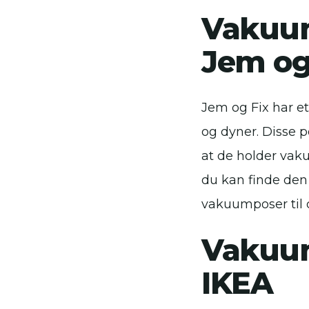
Vakuum
Jem og
Jem og Fix har et
og dyner. Disse p
at de holder vaku
du kan finde den r
vakuumposer til d
Vakuum
IKEA