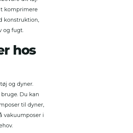
 at komprimere
id konstruktion,
 og fugt.
er hos
tøj og dyner.
 bruge. Du kan
umposer til dyner,
gså vakuumposer i
behov.