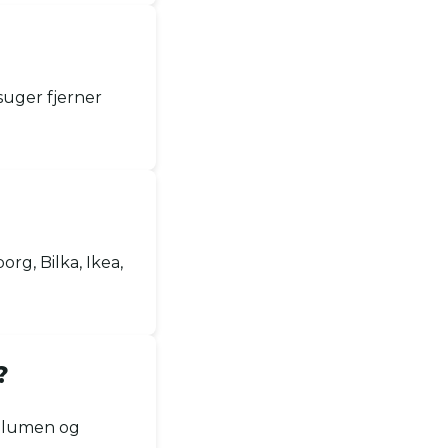
uger fjerner
rg, Bilka, Ikea,
?
volumen og