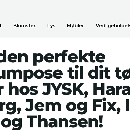
t
Blomster
Lys
Møbler
Vedligeholdel
den perfekte
mpose til dit tø
 hos JYSK, Hara
g, Jem og Fix, 
 og Thansen!