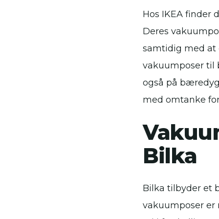
Hos IKEA finder d
Deres vakuumposer
samtidig med at d
vakuumposer til b
også på bæredygti
med omtanke for 
Vakuum
Bilka
Bilka tilbyder et
vakuumposer er n