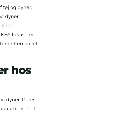
 tøj og dyner.
og dyner,
 finde
 IKEA fokuserer
r er fremstillet
er hos
 og dyner. Deres
vakuumposer til