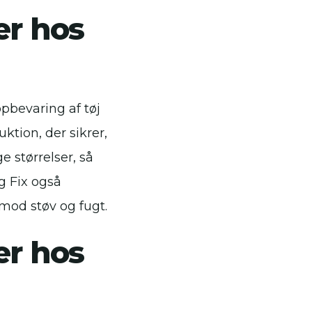
er hos
opbevaring af tøj
tion, der sikrer,
e størrelser, så
og Fix også
 mod støv og fugt.
er hos