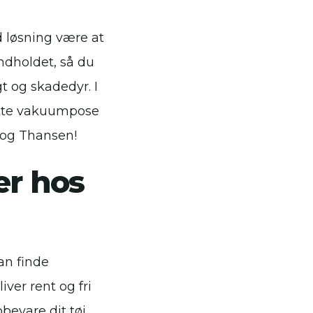
d løsning være at
ndholdet, så du
t og skadedyr. I
ekte vakuumpose
a og Thansen!
er hos
an finde
iver rent og fri
bevare dit tøj.