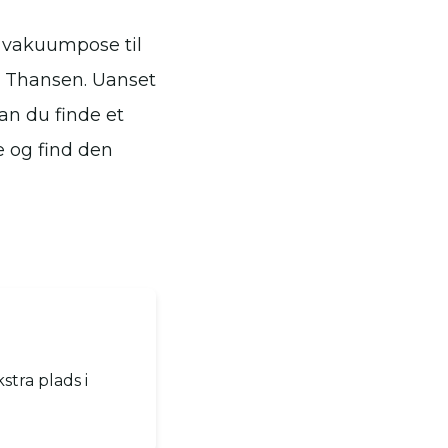
e vakuumpose til
og Thansen. Uanset
an du finde et
e og find den
tra plads i