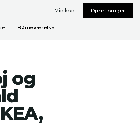
Min konto
Opret bruger
se
Børneværelse
j og
ld
IKEA,