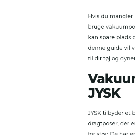
Hvis du mangler p
bruge vakuumpose
kan spare plads o
denne guide vil 
til dit tøj og dy
Vakuum
JYSK
JYSK tilbyder et 
dragtposer, der er
for støv. De har 