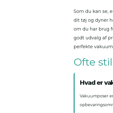
Som du kan se, e
dit tøj og dyner 
om du har brug fo
godt udvalg af p
perfekte vakuump
Ofte st
Hvad er v
Vakuumposer er p
opbevaringsomr