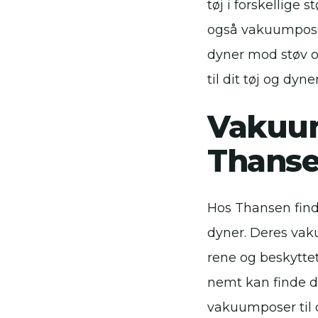
tøj i forskellige s
også vakuumposer
dyner mod støv o
til dit tøj og dyne
Vakuum
Thans
Hos Thansen find
dyner. Deres vaku
rene og beskyttet.
nemt kan finde de
vakuumposer til dy