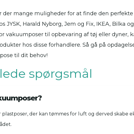
r der mange muligheder for at finde den perfekt
hos JYSK, Harald Nyborg, Jem og Fix, IKEA, Bilka 
r vakuumposer til opbevaring af tøj eller dyner, k
rodukter hos disse forhandlere. Så gå på opdagels
ose til dit behov!
illede spørgsmål
akuumposer?
lastposer, der kan tømmes for luft og derved skabe eks
ådet.