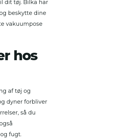
 dit tøj. Bilka har
 og beskytte dine
ekte vakuumpose
er hos
g af tøj og
g dyner forbliver
rrelser, så du
 også
 og fugt.