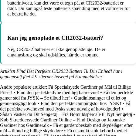
batteriniveau, kan det være et tegn på, at CR2032-batteriet er
dødt. Du kan også teste batteriets spænding med et voltmeter for
at bekræfte det.
Kan jeg genoplade et CR2032-batteri?
Nej, CR2032-batterier er ikke genopladelige. De er
engangsbrug og skal udskiftes, når de er tomme.
Artiklen Find Det Perfekte CR2032 Batteri Til Din Enhed! har i
gennemsnit fået
4.9
stjerner baseret på
5
anmeldelser
Andre populære artikler:
Få Specialsyede Gardiner på Mål til Billige
Priser!
•
Find den perfekte dyne med høj bæreevne!
•
Få den perfekte
gamer stol fra JYSK – Se tilbud her!
•
Gardinløsninger til et let og
gennemsigtigt look
•
Find den perfekte campingstol hos JYSK!
•
Få
det perfekte sovehoved med Jysks store udvalg af hovedpuder!
•
Sådan Vasker du Dit Sengetøj – Fra Bomuldspercale til Nyt Sengetøj
•
Køb Skræddersyede Gardiner Online – Find Design og Japanske
Gardiner hos Gardiner.dk
•
Få et garderobeskab med skydelåger efter
mål – tilbud og billige skydedøre
•
Få et smukt sminkebord med et