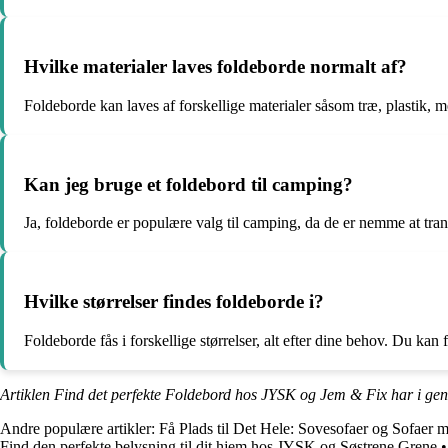
Hvilke materialer laves foldeborde normalt af?
Foldeborde kan laves af forskellige materialer såsom træ, plastik, m
Kan jeg bruge et foldebord til camping?
Ja, foldeborde er populære valg til camping, da de er nemme at tran
Hvilke størrelser findes foldeborde i?
Foldeborde fås i forskellige størrelser, alt efter dine behov. Du kan 
Artiklen Find det perfekte Foldebord hos JYSK og Jem & Fix har i ge
Andre populære artikler:
Få Plads til Det Hele: Sovesofaer og Sofaer
Find den perfekte belysning til dit hjem hos JYSK og Søstrene Grene