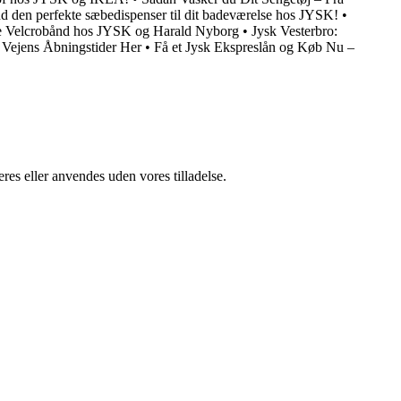
d den perfekte sæbedispenser til dit badeværelse hos JYSK!
•
e Velcrobånd hos JYSK og Harald Nyborg
•
Jysk Vesterbro:
 Vejens Åbningstider Her
•
Få et Jysk Ekspreslån og Køb Nu –
res eller anvendes uden vores tilladelse.