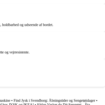
gt, holdbarhed og udseende af bordet.
te og vejrresistente.
ymaskine
•
Find Jysk i Svendborg: Åbningstider og Sengetøjslager
•
tof hos JYSK og IKEA!
•
Sådan Vasker du Dit Sengetøj – Fra