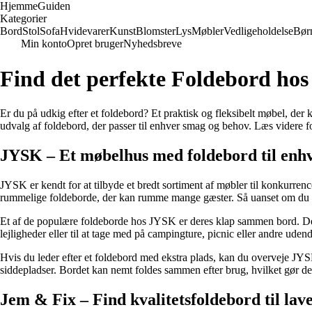
Hjemme
Guiden
Kategorier
Bord
Stol
Sofa
Hvidevarer
Kunst
Blomster
Lys
Møbler
Vedligeholdelse
Bør
Min konto
Opret bruger
Nyhedsbreve
Find det perfekte Foldebord ho
Er du på udkig efter et foldebord? Et praktisk og fleksibelt møbel, der
udvalg af foldebord, der passer til enhver smag og behov. Læs videre for a
JYSK – Et møbelhus med foldebord til enhv
JYSK er kendt for at tilbyde et bredt sortiment af møbler til konkurren
rummelige foldeborde, der kan rumme mange gæster. Så uanset om du har br
Et af de populære foldeborde hos JYSK er deres klap sammen bord. Dette
lejligheder eller til at tage med på campingture, picnic eller andre ude
Hvis du leder efter et foldebord med ekstra plads, kan du overveje JYS
siddepladser. Bordet kan nemt foldes sammen efter brug, hvilket gør det
Jem & Fix – Find kvalitetsfoldebord til lave