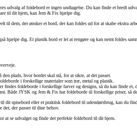
deres udvalg af foldebord er ingen undtagelse. Du kan finde et bredt udva
are til dit hjem, kan Jem & Fix hjælpe dig.
lt til dem, der ønsker et bord, der kan foldes ud for at skabe ekstra arb
å hjælpe dig. Et plastik bord er let at rengøre og kan nemt foldes sammen
overveje.
den plads, hvor bordet skal stå, for at sikre, at det passer.
oldeborde i forskellige materialer som træ, metal og plastik.
Der findes foldeborde i forskellige farver og designs, så du kan finde et,
omi. Både JYSK og Jem & Fix har foldeborde til forskellige priser, så d
ord til dit spisebord eller et praktisk foldebord til udendørsbrug, kan du
 det, der passer til dine behov.
or at se udvalget og finde det perfekte foldebord til dit hjem.