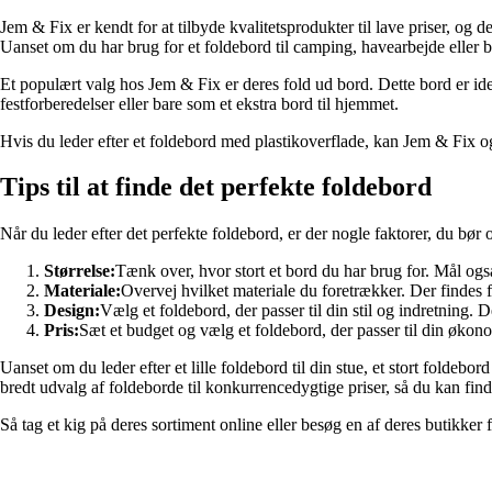
Jem & Fix er kendt for at tilbyde kvalitetsprodukter til lave priser, og 
Uanset om du har brug for et foldebord til camping, havearbejde eller b
Et populært valg hos Jem & Fix er deres fold ud bord. Dette bord er idee
festforberedelser eller bare som et ekstra bord til hjemmet.
Hvis du leder efter et foldebord med plastikoverflade, kan Jem & Fix ogs
Tips til at finde det perfekte foldebord
Når du leder efter det perfekte foldebord, er der nogle faktorer, du bør 
Størrelse:
Tænk over, hvor stort et bord du har brug for. Mål også 
Materiale:
Overvej hvilket materiale du foretrækker. Der findes f
Design:
Vælg et foldebord, der passer til din stil og indretning. 
Pris:
Sæt et budget og vælg et foldebord, der passer til din økon
Uanset om du leder efter et lille foldebord til din stue, et stort foldeb
bredt udvalg af foldeborde til konkurrencedygtige priser, så du kan finde
Så tag et kig på deres sortiment online eller besøg en af deres butikker f