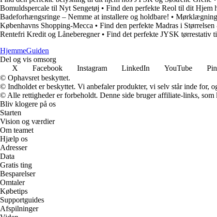
Bomuldspercale til Nyt Sengetøj
•
Find den perfekte Reol til dit Hjem
Badeforhængsringe – Nemme at installere og holdbare!
•
Mørklægning 
Københavns Shopping-Mecca
•
Find den perfekte Madras i Størrelse
Rentefri Kredit og Låneberegner
•
Find det perfekte JYSK tørrestativ ti
Hjemme
Guiden
Del og vis omsorg
X
Facebook
Instagram
LinkedIn
YouTube
Pin
© Ophavsret beskyttet.
© Indholdet er beskyttet. Vi anbefaler produkter, vi selv står inde for
© Alle rettigheder er forbeholdt. Denne side bruger affiliate-links, som
Bliv klogere på os
Starten
Vision og værdier
Om teamet
Hjælp os
Adresser
Data
Gratis ting
Besparelser
Omtaler
Købetips
Supportguides
Afspilninger