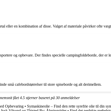
etal eller en kombination af disse. Valget af materiale påvirker ofte væ
sportere og opbevare. Der findes specielle campingfoldeborde, der er let
finde små cafebordstørrelser til store spiseborde og alt derimellem.
nnemsnit fået
4.5
stjerner baseret på
30
anmeldelser
 med Opbevaring
•
Symaskineolie – Find den rette syrefrie olie til din s
•
Jysk Vilsund og Thisted By: Åbningstider
•
Find det perfekte møbels