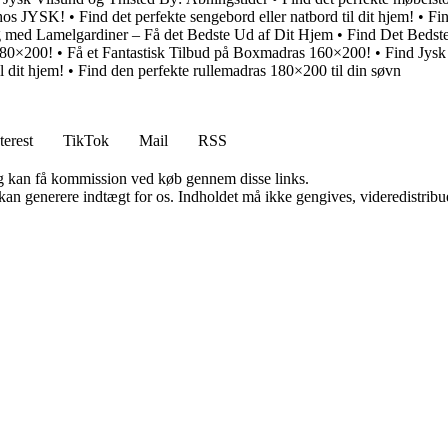
 hos JYSK!
•
Find det perfekte sengebord eller natbord til dit hjem!
•
Fin
med Lamelgardiner – Få det Bedste Ud af Dit Hjem
•
Find Det Bedst
n 80×200!
•
Få et Fantastisk Tilbud på Boxmadras 160×200!
•
Find Jysk
l dit hjem!
•
Find den perfekte rullemadras 180×200 til din søvn
terest
TikTok
Mail
RSS
, og kan få kommission ved køb gennem disse links.
 kan generere indtægt for os. Indholdet må ikke gengives, videredistribue