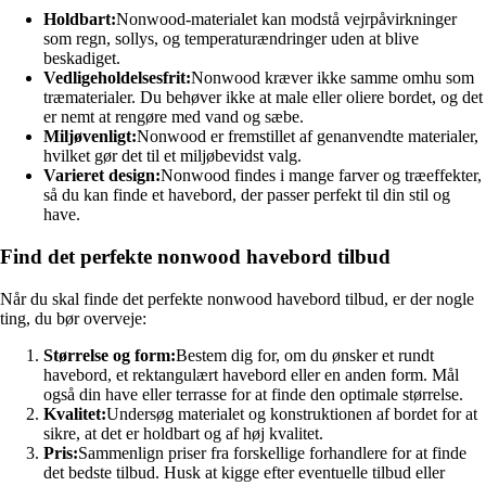
Holdbart:
Nonwood-materialet kan modstå vejrpåvirkninger
som regn, sollys, og temperaturændringer uden at blive
beskadiget.
Vedligeholdelsesfrit:
Nonwood kræver ikke samme omhu som
træmaterialer. Du behøver ikke at male eller oliere bordet, og det
er nemt at rengøre med vand og sæbe.
Miljøvenligt:
Nonwood er fremstillet af genanvendte materialer,
hvilket gør det til et miljøbevidst valg.
Varieret design:
Nonwood findes i mange farver og træeffekter,
så du kan finde et havebord, der passer perfekt til din stil og
have.
Find det perfekte nonwood havebord tilbud
Når du skal finde det perfekte nonwood havebord tilbud, er der nogle
ting, du bør overveje:
Størrelse og form:
Bestem dig for, om du ønsker et rundt
havebord, et rektangulært havebord eller en anden form. Mål
også din have eller terrasse for at finde den optimale størrelse.
Kvalitet:
Undersøg materialet og konstruktionen af bordet for at
sikre, at det er holdbart og af høj kvalitet.
Pris:
Sammenlign priser fra forskellige forhandlere for at finde
det bedste tilbud. Husk at kigge efter eventuelle tilbud eller