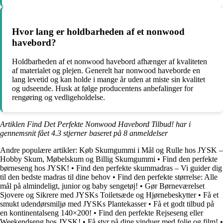
Hvor lang er holdbarheden af et nonwood
havebord?
Holdbarheden af et nonwood havebord afhænger af kvaliteten
af materialet og plejen. Generelt har nonwood haveborde en
lang levetid og kan holde i mange år uden at miste sin kvalitet
og udseende. Husk at følge producentens anbefalinger for
rengøring og vedligeholdelse.
Artiklen Find Det Perfekte Nonwood Havebord Tilbud! har i
gennemsnit fået
4.3
stjerner baseret på
8
anmeldelser
Andre populære artikler:
Køb Skumgummi i Mål og Rulle hos JYSK –
Hobby Skum, Møbelskum og Billig Skumgummi
•
Find den perfekte
børneseng hos JYSK!
•
Find den perfekte skummadras – Vi guider dig
til den bedste madras til dine behov
•
Find den perfekte størrelse: Alle
mål på almindeligt, junior og baby sengetøj!
•
Gør Børneværelset
Sjovere og Sikrere med JYSKs Toiletsæde og Hjørnebeskytter
•
Få et
smukt udendørsmiljø med JYSKs Plantekasser
•
Få et godt tilbud på
en kontinentalseng 140×200!
•
Find den perfekte Rejseseng eller
Weekendseng hos JYSK!
•
Få styr på dine vinduer med folie og film!
•