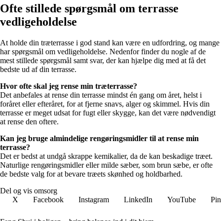
Ofte stillede spørgsmål om terrasse
vedligeholdelse
At holde din træterrasse i god stand kan være en udfordring, og mange
har spørgsmål om vedligeholdelse. Nedenfor finder du nogle af de
mest stillede spørgsmål samt svar, der kan hjælpe dig med at få det
bedste ud af din terrasse.
Hvor ofte skal jeg rense min træterrasse?
Det anbefales at rense din terrasse mindst én gang om året, helst i
foråret eller efteråret, for at fjerne snavs, alger og skimmel. Hvis din
terrasse er meget udsat for fugt eller skygge, kan det være nødvendigt
at rense den oftere.
Kan jeg bruge almindelige rengøringsmidler til at rense min
terrasse?
Det er bedst at undgå skrappe kemikalier, da de kan beskadige træet.
Naturlige rengøringsmidler eller milde sæber, som brun sæbe, er ofte
de bedste valg for at bevare træets skønhed og holdbarhed.
Del og vis omsorg
X
Facebook
Instagram
LinkedIn
YouTube
Pin