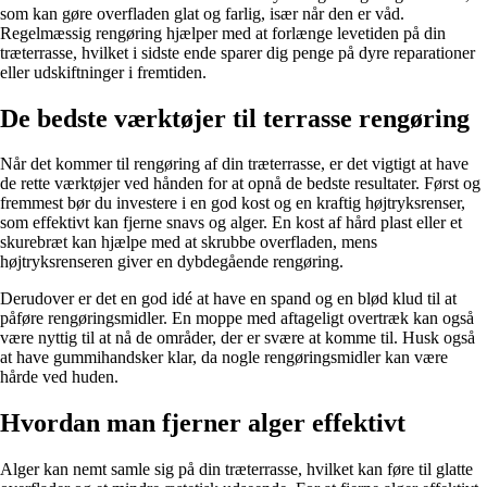
som kan gøre overfladen glat og farlig, især når den er våd.
Regelmæssig rengøring hjælper med at forlænge levetiden på din
træterrasse, hvilket i sidste ende sparer dig penge på dyre reparationer
eller udskiftninger i fremtiden.
De bedste værktøjer til terrasse rengøring
Når det kommer til rengøring af din træterrasse, er det vigtigt at have
de rette værktøjer ved hånden for at opnå de bedste resultater. Først og
fremmest bør du investere i en god kost og en kraftig højtryksrenser,
som effektivt kan fjerne snavs og alger. En kost af hård plast eller et
skurebræt kan hjælpe med at skrubbe overfladen, mens
højtryksrenseren giver en dybdegående rengøring.
Derudover er det en god idé at have en spand og en blød klud til at
påføre rengøringsmidler. En moppe med aftageligt overtræk kan også
være nyttig til at nå de områder, der er svære at komme til. Husk også
at have gummihandsker klar, da nogle rengøringsmidler kan være
hårde ved huden.
Hvordan man fjerner alger effektivt
Alger kan nemt samle sig på din træterrasse, hvilket kan føre til glatte