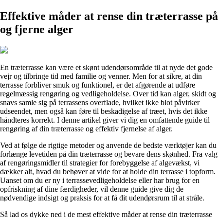
Effektive måder at rense din træterrasse på
og fjerne alger
En træterrasse kan være et skønt udendørsområde til at nyde det gode
vejr og tilbringe tid med familie og venner. Men for at sikre, at din
terrasse forbliver smuk og funktionel, er det afgørende at udføre
regelmæssig rengøring og vedligeholdelse. Over tid kan alger, skidt og
snavs samle sig på terrassens overflade, hvilket ikke blot påvirker
udseendet, men også kan føre til beskadigelse af træet, hvis det ikke
håndteres korrekt. I denne artikel giver vi dig en omfattende guide til
rengøring af din træterrasse og effektiv fjernelse af alger.
Ved at følge de rigtige metoder og anvende de bedste værktøjer kan du
forlænge levetiden på din træterrasse og bevare dens skønhed. Fra valg
af rengøringsmidler til strategier for forebyggelse af algevækst, vi
dækker alt, hvad du behøver at vide for at holde din terrasse i topform.
Uanset om du er ny i terrassevedligeholdelse eller har brug for en
opfriskning af dine færdigheder, vil denne guide give dig de
nødvendige indsigt og praksis for at få dit udendørsrum til at stråle.
Så lad os dykke ned i de mest effektive måder at rense din træterrasse