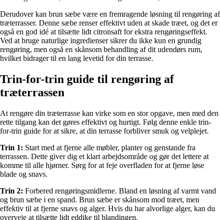
Derudover kan brun sæbe være en fremragende løsning til rengøring af
træterrasser. Denne sæbe renser effektivt uden at skade træet, og det er
også en god idé at tilsætte lidt citronsaft for ekstra rengøringseffekt.
Ved at bruge naturlige ingredienser sikrer du ikke kun en grundig
rengøring, men også en skånsom behandling af dit udendørs rum,
hvilket bidrager til en lang levetid for din terrasse.
Trin-for-trin guide til rengøring af
træterrassen
At rengøre din træterrasse kan virke som en stor opgave, men med den
rette tilgang kan det gøres effektivt og hurtigt. Følg denne enkle trin-
for-trin guide for at sikre, at din terrasse forbliver smuk og velplejet.
Trin 1:
Start med at fjerne alle møbler, planter og genstande fra
terrassen. Dette giver dig et klart arbejdsområde og gør det lettere at
komme til alle hjørner. Sørg for at feje overfladen for at fjerne løse
blade og snavs.
Trin 2:
Forbered rengøringsmidlerne. Bland en løsning af varmt vand
og brun sæbe i en spand. Brun sæbe er skånsom mod træet, men
effektiv til at fjerne snavs og alger. Hvis du har alvorlige alger, kan du
overveje at tilsætte lidt eddike til blandingen.