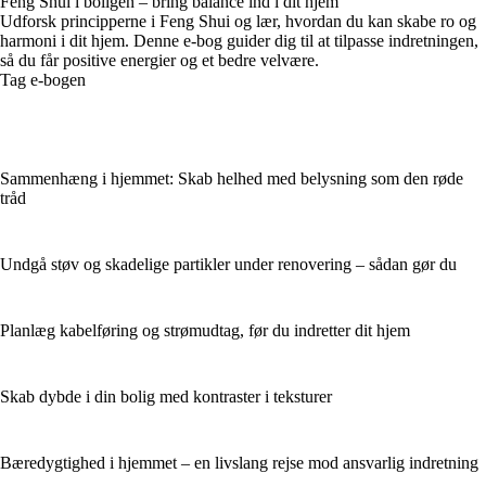
Feng Shui i boligen – bring balance ind i dit hjem
Udforsk principperne i Feng Shui og lær, hvordan du kan skabe ro og
harmoni i dit hjem. Denne e-bog guider dig til at tilpasse indretningen,
så du får positive energier og et bedre velvære.
Tag e-bogen
Sammenhæng i hjemmet: Skab helhed med belysning som den røde
tråd
Undgå støv og skadelige partikler under renovering – sådan gør du
Planlæg kabelføring og strømudtag, før du indretter dit hjem
Skab dybde i din bolig med kontraster i teksturer
Bæredygtighed i hjemmet – en livslang rejse mod ansvarlig indretning