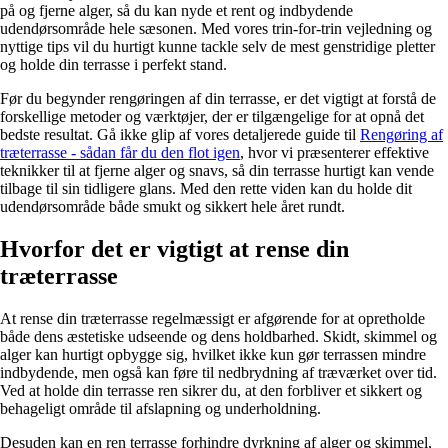
på og fjerne alger, så du kan nyde et rent og indbydende
udendørsområde hele sæsonen. Med vores trin-for-trin vejledning og
nyttige tips vil du hurtigt kunne tackle selv de mest genstridige pletter
og holde din terrasse i perfekt stand.
Før du begynder rengøringen af din terrasse, er det vigtigt at forstå de
forskellige metoder og værktøjer, der er tilgængelige for at opnå det
bedste resultat. Gå ikke glip af vores detaljerede guide til
Rengøring af
træterrasse - sådan får du den flot igen
, hvor vi præsenterer effektive
teknikker til at fjerne alger og snavs, så din terrasse hurtigt kan vende
tilbage til sin tidligere glans. Med den rette viden kan du holde dit
udendørsområde både smukt og sikkert hele året rundt.
Hvorfor det er vigtigt at rense din
træterrasse
At rense din træterrasse regelmæssigt er afgørende for at opretholde
både dens æstetiske udseende og dens holdbarhed. Skidt, skimmel og
alger kan hurtigt opbygge sig, hvilket ikke kun gør terrassen mindre
indbydende, men også kan føre til nedbrydning af træværket over tid.
Ved at holde din terrasse ren sikrer du, at den forbliver et sikkert og
behageligt område til afslapning og underholdning.
Desuden kan en ren terrasse forhindre dyrkning af alger og skimmel,