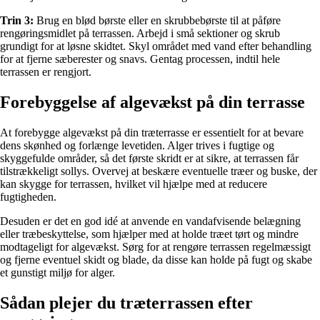
Trin 3:
Brug en blød børste eller en skrubbebørste til at påføre
rengøringsmidlet på terrassen. Arbejd i små sektioner og skrub
grundigt for at løsne skidtet. Skyl området med vand efter behandling
for at fjerne sæberester og snavs. Gentag processen, indtil hele
terrassen er rengjort.
Forebyggelse af algevækst på din terrasse
At forebygge algevækst på din træterrasse er essentielt for at bevare
dens skønhed og forlænge levetiden. Alger trives i fugtige og
skyggefulde områder, så det første skridt er at sikre, at terrassen får
tilstrækkeligt sollys. Overvej at beskære eventuelle træer og buske, der
kan skygge for terrassen, hvilket vil hjælpe med at reducere
fugtigheden.
Desuden er det en god idé at anvende en vandafvisende belægning
eller træbeskyttelse, som hjælper med at holde træet tørt og mindre
modtageligt for algevækst. Sørg for at rengøre terrassen regelmæssigt
og fjerne eventuel skidt og blade, da disse kan holde på fugt og skabe
et gunstigt miljø for alger.
Sådan plejer du træterrassen efter