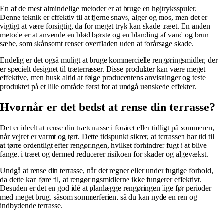
En af de mest almindelige metoder er at bruge en højtryksspuler.
Denne teknik er effektiv til at fjerne snavs, alger og mos, men det er
vigtigt at være forsigtig, da for meget tryk kan skade træet. En anden
metode er at anvende en blød børste og en blanding af vand og brun
sæbe, som skånsomt renser overfladen uden at forårsage skade.
Endelig er det også muligt at bruge kommercielle rengøringsmidler, der
er specielt designet til træterrasser. Disse produkter kan være meget
effektive, men husk altid at følge producentens anvisninger og teste
produktet på et lille område først for at undgå uønskede effekter.
Hvornår er det bedst at rense din terrasse?
Det er ideelt at rense din træterrasse i foråret eller tidligt på sommeren,
når vejret er varmt og tørt. Dette tidspunkt sikrer, at terrassen har tid til
at tørre ordentligt efter rengøringen, hvilket forhindrer fugt i at blive
fanget i træet og dermed reducerer risikoen for skader og algevækst.
Undgå at rense din terrasse, når det regner eller under fugtige forhold,
da dette kan føre til, at rengøringsmidlerne ikke fungerer effektivt.
Desuden er det en god idé at planlægge rengøringen lige før perioder
med meget brug, såsom sommerferien, så du kan nyde en ren og
indbydende terrasse.