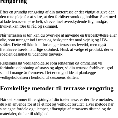
rengøring
Efter en grundig rengøring af din træterrasse er det vigtigt at give den
den rette pleje for at sikre, at den forbliver smuk og holdbar. Start med
at lade terrassen tørre helt, så eventuel overskydende fugt undgås,
hvilket kan føre til råd og skimmel.
Når terrassen er tør, kan du overveje at anvende en træbeskyttelse eller
olie, som trænger ind i træet og beskytter det mod vejrlig og UV-
stråler. Dette vil ikke kun forlænger terrassens levetid, men også
fremhæve træets naturlige skønhed. Husk at vælge et produkt, der er
specielt designet til udendørs træværk.
Regelmæssig vedligeholdelse som rengøring og ommaling vil
forhindre ophobning af snavs og alger, så din terrasse forbliver i god
stand i mange år fremover. Det er en god idé at planlægge
vedligeholdelsen i henhold til sæsonens skiften.
Forskellige metoder til terrasse rengøring
Når det kommer til rengøring af din træterrasse, er der flere metoder,
du kan anvende for at få et flot og velholdt resultat. Hver metode har
sine egne fordele og ulemper, afhængigt af terrassens tilstand og de
materialer, du har til rådighed.