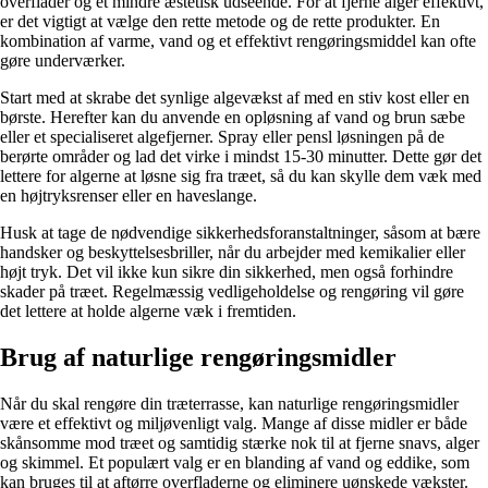
overflader og et mindre æstetisk udseende. For at fjerne alger effektivt,
er det vigtigt at vælge den rette metode og de rette produkter. En
kombination af varme, vand og et effektivt rengøringsmiddel kan ofte
gøre underværker.
Start med at skrabe det synlige algevækst af med en stiv kost eller en
børste. Herefter kan du anvende en opløsning af vand og brun sæbe
eller et specialiseret algefjerner. Spray eller pensl løsningen på de
berørte områder og lad det virke i mindst 15-30 minutter. Dette gør det
lettere for algerne at løsne sig fra træet, så du kan skylle dem væk med
en højtryksrenser eller en haveslange.
Husk at tage de nødvendige sikkerhedsforanstaltninger, såsom at bære
handsker og beskyttelsesbriller, når du arbejder med kemikalier eller
højt tryk. Det vil ikke kun sikre din sikkerhed, men også forhindre
skader på træet. Regelmæssig vedligeholdelse og rengøring vil gøre
det lettere at holde algerne væk i fremtiden.
Brug af naturlige rengøringsmidler
Når du skal rengøre din træterrasse, kan naturlige rengøringsmidler
være et effektivt og miljøvenligt valg. Mange af disse midler er både
skånsomme mod træet og samtidig stærke nok til at fjerne snavs, alger
og skimmel. Et populært valg er en blanding af vand og eddike, som
kan bruges til at aftørre overfladerne og eliminere uønskede vækster.