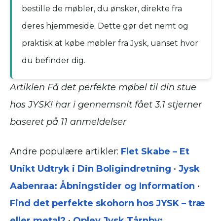
bestille de møbler, du ønsker, direkte fra
deres hjemmeside. Dette gør det nemt og
praktisk at købe møbler fra Jysk, uanset hvor
du befinder dig.
Artiklen Få det perfekte møbel til din stue
hos JYSK! har i gennemsnit fået
3.1
stjerner
baseret på
11
anmeldelser
Andre populære artikler:
Flet Skabe – Et
Unikt Udtryk i Din Boligindretning
•
Jysk
Aabenraa: Åbningstider og Information
•
Find det perfekte skohorn hos JYSK – træ
eller metal?
•
Oplev Jysk Tårnby: