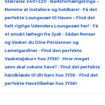
Størrelse 240×220
•
Badeforhængsringe –
Nemme at installere og holdbare!
•
Få det
perfekte Loungesæt til Haven – Find det
helt rigtige Udendørs Loungesæt her!
•
Få
et smukt læhegn fra Jysk
•
Sådan Renser
og Vasker du Dine Persienner og
Lamelgardiner
•
Find den perfekte
Vasketøjskurv hos JYSK!
•
Hvor meget
søvn skal voksne have?
•
Find det perfekte
håndklæde til dit barn hos JYSK
•
Find det
perfekte Havetilbehør hos JYSK!