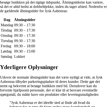
besøge butikken på det rigtige tidspunkt. Åbningstiderne kan variere,
så det er altid bedst at dobbelttjekke, inden du tager afsted. Nedenfor er
de gældende åbningstider for Jysk Aabenraa:
Dag
Åbningstider
Mandag
09:30 – 17:30
Tirsdag
09:30 – 17:30
Onsdag
09:30 – 17:30
Torsdag
09:30 – 17:30
Fredag
09:30 – 18:00
Lørdag
09:30 – 15:00
Søndag
Lukket
Yderligere Oplysninger
Udover de normale åbningstider kan det være nyttigt at vide, at Jysk
Aabenraa tilbyder parkeringspladser til deres kunder. Dette gør det
nemt og bekvemt at besøge butikken med bil. Derudover kan du
forvente hjælpsomt personale, der er klar til at besvare eventuelle
spørgsmål, du måtte have om produkter eller leveringsmuligheder.
“Jysk Aabenraa er det ideelle sted at finde alt hvad du
behøver for at gøre dit hjem endnu mere komfortabelt og