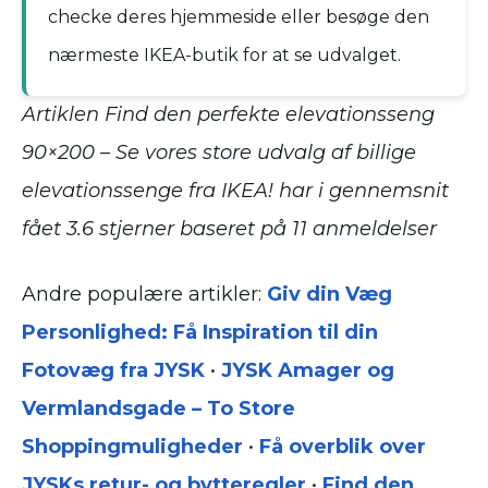
checke deres hjemmeside eller besøge den
nærmeste IKEA-butik for at se udvalget.
Artiklen Find den perfekte elevationsseng
90×200 – Se vores store udvalg af billige
elevationssenge fra IKEA! har i gennemsnit
fået
3.6
stjerner baseret på
11
anmeldelser
Andre populære artikler:
Giv din Væg
Personlighed: Få Inspiration til din
Fotovæg fra JYSK
•
JYSK Amager og
Vermlandsgade – To Store
Shoppingmuligheder
•
Få overblik over
JYSKs retur- og bytteregler
•
Find den