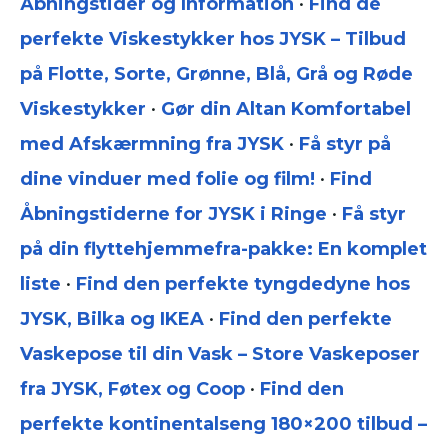
Åbningstider og Information
•
Find de
perfekte Viskestykker hos JYSK – Tilbud
på Flotte, Sorte, Grønne, Blå, Grå og Røde
Viskestykker
•
Gør din Altan Komfortabel
med Afskærmning fra JYSK
•
Få styr på
dine vinduer med folie og film!
•
Find
Åbningstiderne for JYSK i Ringe
•
Få styr
på din flyttehjemmefra-pakke: En komplet
liste
•
Find den perfekte tyngdedyne hos
JYSK, Bilka og IKEA
•
Find den perfekte
Vaskepose til din Vask – Store Vaskeposer
fra JYSK, Føtex og Coop
•
Find den
perfekte kontinentalseng 180×200 tilbud –