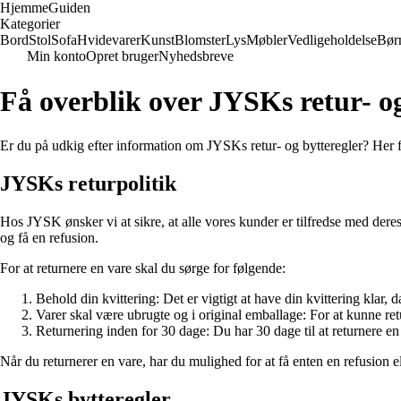
Hjemme
Guiden
Kategorier
Bord
Stol
Sofa
Hvidevarer
Kunst
Blomster
Lys
Møbler
Vedligeholdelse
Bør
Min konto
Opret bruger
Nyhedsbreve
Få overblik over JYSKs retur- og
Er du på udkig efter information om JYSKs retur- og bytteregler? Her f
JYSKs returpolitik
Hos JYSK ønsker vi at sikre, at alle vores kunder er tilfredse med deres k
og få en refusion.
For at returnere en vare skal du sørge for følgende:
Behold din kvittering: Det er vigtigt at have din kvittering klar, 
Varer skal være ubrugte og i original emballage: For at kunne ret
Returnering inden for 30 dage: Du har 30 dage til at returnere en
Når du returnerer en vare, har du mulighed for at få enten en refusion e
JYSKs bytteregler