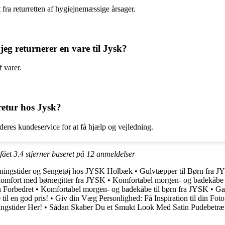
fra returretten af hygiejnemæssige årsager.
jeg returnerer en vare til Jysk?
 varer.
retur hos Jysk?
eres kundeservice for at få hjælp og vejledning.
 fået
3.4
stjerner baseret på
12
anmeldelser
ningstider og Sengetøj hos JYSK Holbæk
•
Gulvtæpper til Børn fra J
omfort med børnegitter fra JYSK
•
Komfortabel morgen- og badekåbe 
n Forbedret
•
Komfortabel morgen- og badekåbe til børn fra JYSK
•
Gar
il en god pris!
•
Giv din Væg Personlighed: Få Inspiration til din Fo
ngstider Her!
•
Sådan Skaber Du et Smukt Look Med Satin Pudebetræ