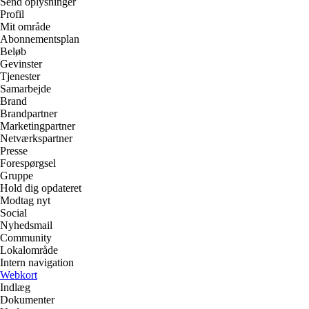
Send oplysninger
Profil
Mit område
Abonnementsplan
Beløb
Gevinster
Tjenester
Samarbejde
Brand
Brandpartner
Marketingpartner
Netværkspartner
Presse
Forespørgsel
Gruppe
Hold dig opdateret
Modtag nyt
Social
Nyhedsmail
Community
Lokalområde
Intern navigation
Webkort
Indlæg
Dokumenter