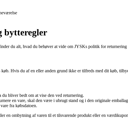
neværelse
 bytteregler
inder du alt, hvad du behøver at vide om JYSKs politik for returnering
øb. Hvis du af en eller anden grund ikke er tilfreds med dit køb, tilbyder
da du bliver bedt om at vise den ved returnering.
urnere en vare, skal den være i ubrugt stand og i den originale emballag
 vare fra købsdatoen.
ller en ombytning af varen til et tilsvarende produkt eller en værdikupon