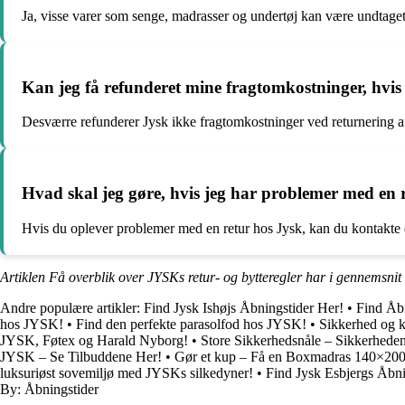
Ja, visse varer som senge, madrasser og undertøj kan være undtaget 
Kan jeg få refunderet mine fragtomkostninger, hvis 
Desværre refunderer Jysk ikke fragtomkostninger ved returnering af
Hvad skal jeg gøre, hvis jeg har problemer med en 
Hvis du oplever problemer med en retur hos Jysk, kan du kontakte d
Artiklen Få overblik over JYSKs retur- og bytteregler har i gennemsnit
Andre populære artikler:
Find Jysk Ishøjs Åbningstider Her!
•
Find Åb
hos JYSK!
•
Find den perfekte parasolfod hos JYSK!
•
Sikkerhed og k
JYSK, Føtex og Harald Nyborg!
•
Store Sikkerhedsnåle – Sikkerhede
JYSK – Se Tilbuddene Her!
•
Gør et kup – Få en Boxmadras 140×200 t
luksuriøst sovemiljø med JYSKs silkedyner!
•
Find Jysk Esbjergs Åbni
By: Åbningstider