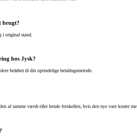
t brugt?
 i original stand.
ering hos Jysk?
undere beløbet til din oprindelige betalingsmetode.
anden af samme værdi eller betale forskellen, hvis den nye vare koster me
?