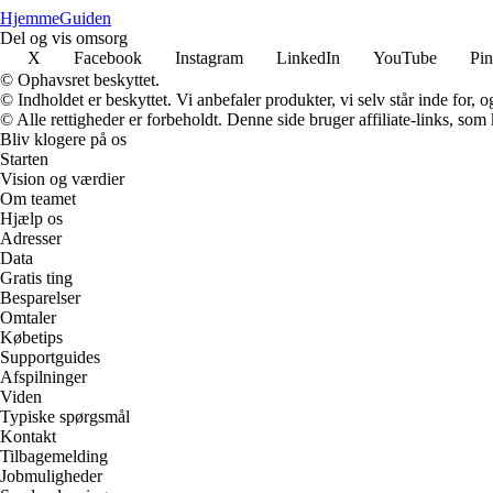
Hjemme
Guiden
Del og vis omsorg
X
Facebook
Instagram
LinkedIn
YouTube
Pin
© Ophavsret beskyttet.
© Indholdet er beskyttet. Vi anbefaler produkter, vi selv står inde for
© Alle rettigheder er forbeholdt. Denne side bruger affiliate-links, som
Bliv klogere på os
Starten
Vision og værdier
Om teamet
Hjælp os
Adresser
Data
Gratis ting
Besparelser
Omtaler
Købetips
Supportguides
Afspilninger
Viden
Typiske spørgsmål
Kontakt
Tilbagemelding
Jobmuligheder