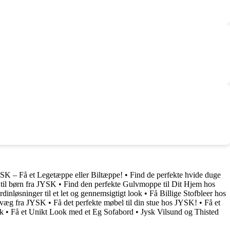
YSK – Få et Legetæppe eller Biltæppe!
•
Find de perfekte hvide duge
til børn fra JYSK
•
Find den perfekte Gulvmoppe til Dit Hjem hos
dinløsninger til et let og gennemsigtigt look
•
Få Billige Stofbleer hos
tovæg fra JYSK
•
Få det perfekte møbel til din stue hos JYSK!
•
Få et
k
•
Få et Unikt Look med et Eg Sofabord
•
Jysk Vilsund og Thisted