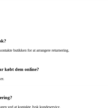
ysk?
kontakte butikken for at arrangere returnering.
har købt dem online?
er.
tering?
 varen ved at kontakte Jysk kundeservice.