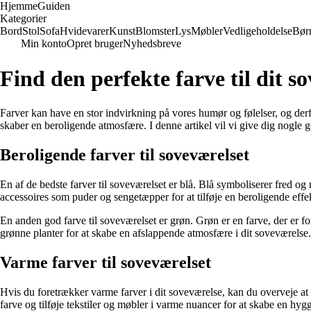
Hjemme
Guiden
Kategorier
Bord
Stol
Sofa
Hvidevarer
Kunst
Blomster
Lys
Møbler
Vedligeholdelse
Bør
Min konto
Opret bruger
Nyhedsbreve
Find den perfekte farve til dit s
Farver kan have en stor indvirkning på vores humør og følelser, og derfor
skaber en beroligende atmosfære. I denne artikel vil vi give dig nogle go
Beroligende farver til soveværelset
En af de bedste farver til soveværelset er blå. Blå symboliserer fred o
accessoires som puder og sengetæpper for at tilføje en beroligende effek
En anden god farve til soveværelset er grøn. Grøn er en farve, der er f
grønne planter for at skabe en afslappende atmosfære i dit soveværelse.
Varme farver til soveværelset
Hvis du foretrækker varme farver i dit soveværelse, kan du overveje at 
farve og tilføje tekstiler og møbler i varme nuancer for at skabe en hyg