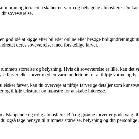
r som brun og terracotta skaber en varm og behagelig atmosfære. Du ka
i dit soveværelse.
re en god idé at kigge efter billeder online eller besøge boligindretningb
ndrettet deres soveværelser med forskellige farver.
il rummets størrelse og belysning. Hvis dit soveværelse er lille, kan det 
yse farver eller farver med en varm undertone for at tilføje varme og lys
u elsker farver, kan du overveje at tilføje farverige detaljer som kunstvæ
 og tilføje teksturer og mønstre for at skabe interesse.
e en afslappende og rolig atmosfære. Blå og grønne farver er gode valg t
du også tage hensyn til rummets størrelse, belysning og din personlige sm