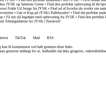
em hos JYSK og Søstrene Grene
•
Find den perfekte opbevaring til dit h
k over Folde Ud Senge fra JYSK
•
Find ud af hvorfor du sveder om natt
oveværelse
•
Gør et Kup på JYSKs Pallehynder!
•
Find det perfekte pud
op
•
Få styr på legetøjet med opbevaring fra JYSK
•
Find den perfekt
ind Åbningstiderne for JYSK i Næstved!
terest
TikTok
Mail
RSS
, og kan få kommission ved køb gennem disse links.
 kan generere indtægt for os. Indholdet må ikke gengives, videredistribue