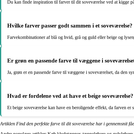
Du kan finde inspiration til farver til dit soveværelse ved at kigge 
Hvilke farver passer godt sammen i et soveværelse?
Farvekombinationer af blå og hvid, grå og guld eller beige og lys
Er grøn en passende farve til væggene i soveværelse
Ja, grøn er en passende farve til væggene i soveværelset, da den s
Hvad er fordelene ved at have et beige soveværelse?
Et beige soveværelse kan have en beroligende effekt, da farven er sub
Artiklen Find den perfekte farve til dit soveværelse har i gennemsnit få
Andre populære artikler:
Køb kludetæpper, tæppeløbere og gulvløbere