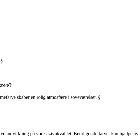
 §
fære?
emefarve skaber en rolig atmosfære i soveværelset. §
ave indvirkning på vores søvnkvalitet. Beroligende farver kan hjælpe os