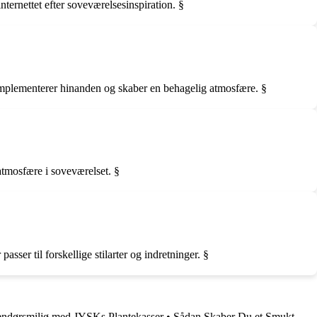
nternettet efter soveværelsesinspiration. §
komplementerer hinanden og skaber en behagelig atmosfære. §
atmosfære i soveværelset. §
sser til forskellige stilarter og indretninger. §
endørsmiljø med JYSKs Plantekasser
•
Sådan Skaber Du et Smukt