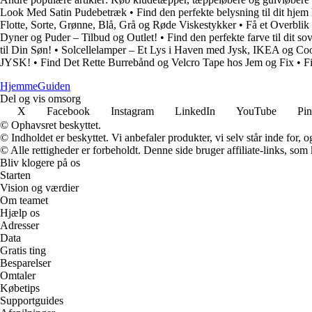
Look Med Satin Pudebetræk
•
Find den perfekte belysning til dit hj
Flotte, Sorte, Grønne, Blå, Grå og Røde Viskestykker
•
Få et Overbli
Dyner og Puder – Tilbud og Outlet!
•
Find den perfekte farve til dit s
til Din Søn!
•
Solcellelamper – Et Lys i Haven med Jysk, IKEA og Co
JYSK!
•
Find Det Rette Burrebånd og Velcro Tape hos Jem og Fix
•
F
Hjemme
Guiden
Del og vis omsorg
X
Facebook
Instagram
LinkedIn
YouTube
Pin
© Ophavsret beskyttet.
© Indholdet er beskyttet. Vi anbefaler produkter, vi selv står inde for
© Alle rettigheder er forbeholdt. Denne side bruger affiliate-links, som
Bliv klogere på os
Starten
Vision og værdier
Om teamet
Hjælp os
Adresser
Data
Gratis ting
Besparelser
Omtaler
Købetips
Supportguides