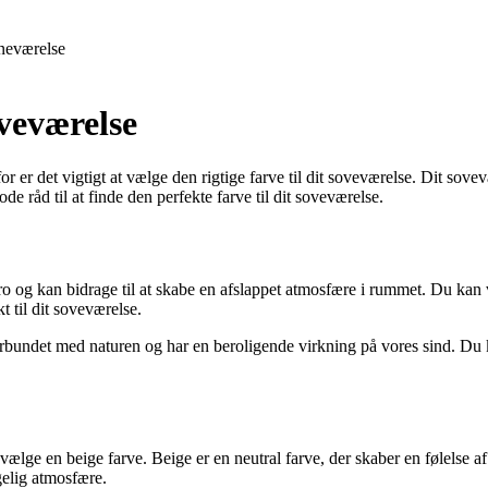
neværelse
oveværelse
 er det vigtigt at vælge den rigtige farve til dit soveværelse. Dit sovevæ
de råd til at finde den perfekte farve til dit soveværelse.
g ro og kan bidrage til at skabe en afslappet atmosfære i rummet. Du kan
t til dit soveværelse.
orbundet med naturen og har en beroligende virkning på vores sind. Du ka
vælge en beige farve. Beige er en neutral farve, der skaber en følelse 
gelig atmosfære.