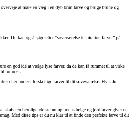
n overveje at male en væg i en dyb brun farve og bruge brune og
utikker. Du kan også søge efter “soveværelse inspiration farver” på
være en god idé at vælge lyse farver, da de kan få rummet til at virke
 til rummet.
rker eller puder i forskellige farver til dit soveværelse. Hvis du
il at skabe en beroligende stemning, mens beige og jordfarver giver en
ag. Med disse tips er du nu klar til at finde den perfekte farve til dit