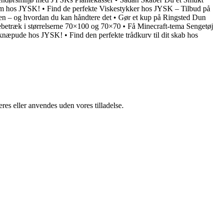
jem hos JYSK!
•
Find de perfekte Viskestykker hos JYSK – Tilbud på
en – og hvordan du kan håndtere det
•
Gør et kup på Ringsted Dun
ebetræk i størrelserne 70×100 og 70×70
•
Få Minecraft-tema Sengetøj
e knæpude hos JYSK!
•
Find den perfekte trådkurv til dit skab hos
res eller anvendes uden vores tilladelse.