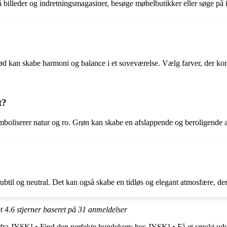
på billeder og indretningsmagasiner, besøge møbelbutikker eller søge på i
erød kan skabe harmoni og balance i et soveværelse. Vælg farver, der 
t?
ymboliserer natur og ro. Grøn kan skabe en afslappende og beroligende 
til og neutral. Det kan også skabe en tidløs og elegant atmosfære, der pa
et
4.6
stjerner baseret på
31
anmeldelser
 fra JYSK!
•
Find den perfekte hundekurv hos JYSK!
•
Få et smukt ud