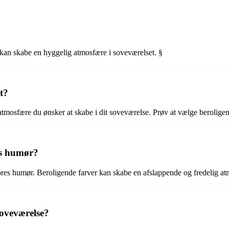
kan skabe en hyggelig atmosfære i soveværelset. §
t?
 atmosfære du ønsker at skabe i dit soveværelse. Prøv at vælge beroligend
es humør?
res humør. Beroligende farver kan skabe en afslappende og fredelig atm
soveværelse?