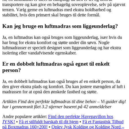
transportere og kan give en behagelig soveoplevelse, selv på ujævnt
terræn. Vælg gerne en luftmadras med ekstra holdbarhed og
stabilitet, hvis den primært skal bruges til dette formål.
Kan jeg bruge en luftmadras som liggeunderlag?
Ja, en luftmadras kan også bruges som liggeunderlag, især hvis du
har brug for ekstra komfort og støtte under din søvn. Nogle
luftmadrasser er specielt designet som liggeunderlag og har ekstra
isolering eller vandafvisende egenskaber.
Er en dobbelt luftmadras også egnet til enkelt
person?
Ja, en dobbelt luftmadras kan også bruges af en enkelt person, da
den giver ekstra plads og komfort. Du kan justere mængden af luft i
madrassen for at opnå den ønskede fasthed og støtte.
Artiklen Find den perfekte luftmadras til dine behov – Vi guider dig!
har i gennemsnit fået
3.2
stjerner baseret på
42
anmeldelser
Andre populære artikler:
Find den perfekte Havepavillon hos
JYSK!
•
Få et stilfuldt barskab til dit hjem
•
Få et Fantastisk Tilbud
på Boxmadras 160×200!
•
Oplev Jysk Kolding og Kolding Nord –