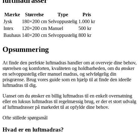
luftmadrasser
Mærke
Størrelse
Type
Pris
Jysk
180×200 cm
Selvoppustelig
1.000 kr
Intex
120×200 cm
Manuel
500 kr
Bauhaus
140×200 cm
Selvoppustelig
800 kr
Opsummering
At finde den perfekte luftmadras handler om at overveje dine behov,
størrelsen og komforten, kvaliteten og holdbarheden, om du ønsker
en selvoppustelig eller manuel madras, og selvfølgelig din
prisgrænse. Brug vores guide som en hjælp til at finde den ideelle
luftmadras til dig.
Uanset om du ønsker en billig luftmadras til en enkelt overnatning
eller en luksus luftmadras til regelmæssig brug, er der et stort udvalg
af luftmadrasser på markedet til at opfylde dine behov.
Ofte stillede spørgsmål
Hvad er en luftmadras?