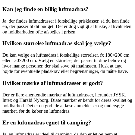
Kan jeg finde en billig luftmadras?
Ja, der findes luftmadrasser i forskellige prisklasser, så du kan finde
en, der passer til dit budget. Det er dog vigtigt at huske, at kvaliteten
og holdbarheden ofte afspejles i prisen.
Hvilken størrelse luftmadras skal jeg vælge?
Du kan vælge en luftmadras i forskellige størrelser, fx 180×200 cm
eller 120×200 cm. Vælg en størrelse, der passer til dine behov og
hvor mange personer, der skal sove på madrassen. Husk at tage
højde for eventuelle pladskrav eller begrænsninger, du måtte have.
Hvilket mærke af luftmadrasser er godt?
Der er flere anerkendte mærker af luftmadrasser, herunder JYSK,
Intex og Harald Nyborg. Disse mærker er kendt for deres kvalitet og
holdbarhed. Det er en god idé at læse anmeldelser og undersøge
mærket, før du køber en luftmadras.
Er en luftmadras egnet til camping?
Ja, en luftmadras er ideel til camping, da den er let og nem at