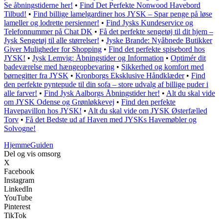
Se åbningstiderne her!
•
Find Det Perfekte Nonwood Havebord
Tilbud!
•
Find billige lamelgardiner hos JYSK – Spar penge på løse
lameller og lodrette persienner!
•
Find Jysks Kundeservice og
Telefonnummer på Chat DK
•
Få det perfekte sengetøj til dit hjem –
Jysk Sengetøj til alle størrelser!
•
Jyske Brande: Nyåbnede Butikker
Giver Muligheder for Shopping
•
Find det perfekte spisebord hos
JYSK!
•
Jysk Lemvig: Åbningstider og Information
•
Optimér dit
badeværelse med hængeopbevaring
•
Sikkerhed og komfort med
børnegitter fra JYSK
•
Kronborgs Eksklusive Håndklæder
•
Find
den perfekte pyntepude til din sofa – store udvalg af billige puder i
alle farver!
•
Find Jysk Aalborgs Åbningstider her!
•
Alt du skal vide
om JYSK Odense og Grønløkkevej
•
Find den perfekte
Havepavillon hos JYSK!
•
Alt du skal vide om JYSK Østerfælled
Torv
•
Få det Bedste ud af Haven med JYSKs Havemøbler og
Solvogne!
Hjemme
Guiden
Del og vis omsorg
X
Facebook
Instagram
LinkedIn
YouTube
Pinterest
TikTok