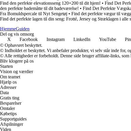
Find den perfekte elevationsseng 120×200 til dit hjem!
•
Find Det Per
den perfekte bademåtte til dit badeværelse!
•
Find Det Perfekte Vægsk
Fra Bomuldspercale til Nyt Sengetøj
•
Find det perfekte vægur til væ
Find det perfekte lagen til din seng: Frotté, Jersey og Stræklagen i alle s
Hjemme
Guiden
Del og vis omsorg
X
Facebook
Instagram
LinkedIn
YouTube
Pin
© Ophavsret beskyttet.
© Indholdet er beskyttet. Vi anbefaler produkter, vi selv står inde for
© Alle rettigheder er forbeholdt. Denne side bruger affiliate-links, som
Bliv klogere på os
Starten
Vision og værdier
Om teamet
Hjælp os
Adresser
Data
Gratis ting
Besparelser
Omtaler
Købetips
Supportguides
Afspilninger
Viden