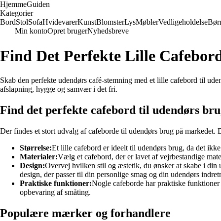
Hjemme
Guiden
Kategorier
Bord
Stol
Sofa
Hvidevarer
Kunst
Blomster
Lys
Møbler
Vedligeholdelse
Bør
Min konto
Opret bruger
Nyhedsbreve
Find Det Perfekte Lille Cafebor
Skab den perfekte udendørs café-stemning med et lille cafebord til uden
afslapning, hygge og samvær i det fri.
Find det perfekte cafebord til udendørs br
Der findes et stort udvalg af cafeborde til udendørs brug på markedet. De
Størrelse:
Et lille cafebord er ideelt til udendørs brug, da det ik
Materialer:
Vælg et cafebord, der er lavet af vejrbestandige mat
Design:
Overvej hvilken stil og æstetik, du ønsker at skabe i di
design, der passer til din personlige smag og din udendørs indret
Praktiske funktioner:
Nogle cafeborde har praktiske funktioner 
opbevaring af småting.
Populære mærker og forhandlere