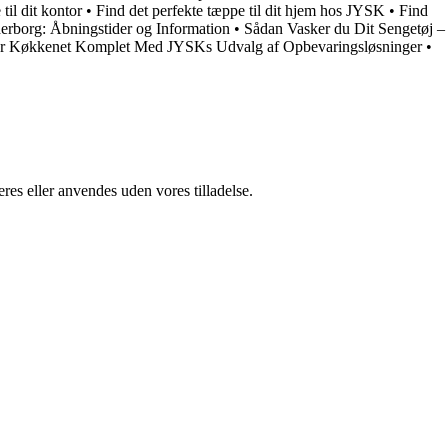
til dit kontor
•
Find det perfekte tæppe til dit hjem hos JYSK
•
Find
erborg: Åbningstider og Information
•
Sådan Vasker du Dit Sengetøj –
r Køkkenet Komplet Med JYSKs Udvalg af Opbevaringsløsninger
•
res eller anvendes uden vores tilladelse.