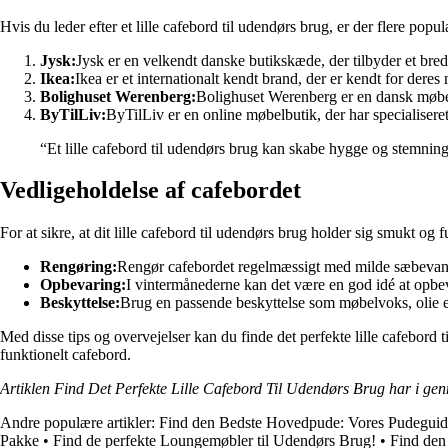
Hvis du leder efter et lille cafebord til udendørs brug, er der flere po
Jysk:
Jysk er en velkendt danske butikskæde, der tilbyder et bred
Ikea:
Ikea er et internationalt kendt brand, der er kendt for der
Bolighuset Werenberg:
Bolighuset Werenberg er en dansk møbelbu
ByTilLiv:
ByTilLiv er en online møbelbutik, der har specialiseret 
“Et lille cafebord til udendørs brug kan skabe hygge og stemning
Vedligeholdelse af cafebordet
For at sikre, at dit lille cafebord til udendørs brug holder sig smukt og 
Rengøring:
Rengør cafebordet regelmæssigt med milde sæbevand 
Opbevaring:
I vintermånederne kan det være en god idé at opbeva
Beskyttelse:
Brug en passende beskyttelse som møbelvoks, olie el
Med disse tips og overvejelser kan du finde det perfekte lille cafebord 
funktionelt cafebord.
Artiklen Find Det Perfekte Lille Cafebord Til Udendørs Brug har i ge
Andre populære artikler:
Find den Bedste Hovedpude: Vores Pudeguide 
Pakke
•
Find de perfekte Loungemøbler til Udendørs Brug!
•
Find den