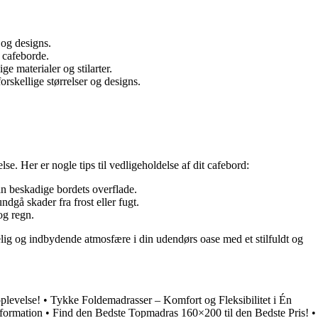
 og designs.
s cafeborde.
e materialer og stilarter.
orskellige størrelser og designs.
lse. Her er nogle tips til vedligeholdelse af dit cafebord:
n beskadige bordets overflade.
dgå skader fra frost eller fugt.
og regn.
gelig og indbydende atmosfære i din udendørs oase med et stilfuldt og
plevelse!
•
Tykke Foldemadrasser – Komfort og Fleksibilitet i Én
nformation
•
Find den Bedste Topmadras 160×200 til den Bedste Pris!
•