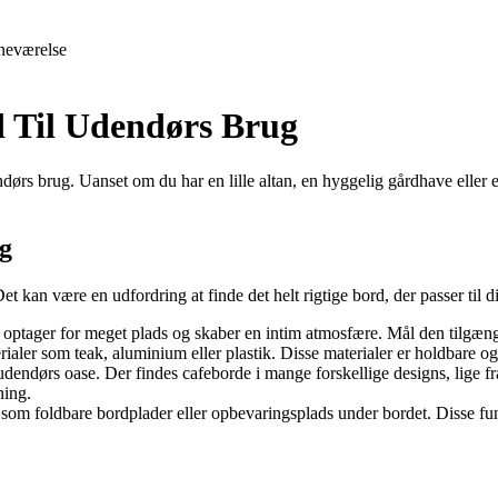
neværelse
d Til Udendørs Brug
dørs brug. Uanset om du har en lille altan, en hyggelig gårdhave eller e
ug
t kan være en udfordring at finde det helt rigtige bord, der passer til d
ke optager for meget plads og skaber en intim atmosfære. Mål den tilgængel
erialer som teak, aluminium eller plastik. Disse materialer er holdbare 
n udendørs oase. Der findes cafeborde i mange forskellige designs, lige 
ning.
som foldbare bordplader eller opbevaringsplads under bordet. Disse funkt