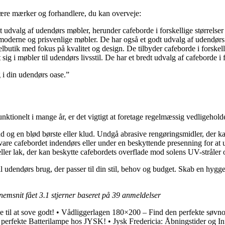
pulære mærker og forhandlere, du kan overveje:
t udvalg af udendørs møbler, herunder cafeborde i forskellige størrelser
es moderne og prisvenlige møbler. De har også et godt udvalg af udendør
tik med fokus på kvalitet og design. De tilbyder cafeborde i forskellig
sig i møbler til udendørs livsstil. De har et bredt udvalg af cafeborde i f
 i din udendørs oase.”
funktionelt i mange år, er det vigtigt at foretage regelmæssig vedligeholde
og en blød børste eller klud. Undgå abrasive rengøringsmidler, der ka
re cafebordet indendørs eller under en beskyttende presenning for at un
ler lak, der kan beskytte cafebordets overflade mod solens UV-stråler 
til udendørs brug, der passer til din stil, behov og budget. Skab en hyg
nnemsnit fået
3.1
stjerner baseret på
39
anmeldelser
til at sove godt!
•
Vådliggerlagen 180×200 – Find den perfekte søvno
 perfekte Batterilampe hos JYSK!
•
Jysk Fredericia: Åbningstider og I