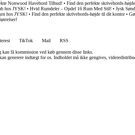
fekte Nonwood Havebord Tilbud!
•
Find den perfekte skrivebords-højde 
ab hos JYSK!
•
Hvid Rumdeler – Opdel 16 Rum Med Stil!
•
Jysk Sønd
ggen hos JYSK!
•
Find den perfekte skrivebords-højde til dit kontor
•
Gø
tørrelser!
terest
TikTok
Mail
RSS
, og kan få kommission ved køb gennem disse links.
 kan generere indtægt for os. Indholdet må ikke gengives, videredistribue