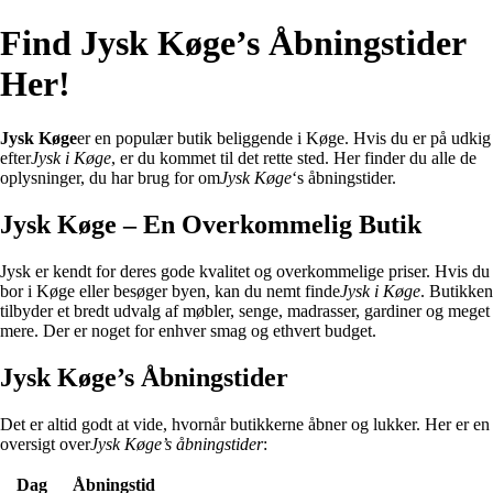
Find Jysk Køge’s Åbningstider
Her!
Jysk Køge
er en populær butik beliggende i Køge. Hvis du er på udkig
efter
Jysk i Køge
, er du kommet til det rette sted. Her finder du alle de
oplysninger, du har brug for om
Jysk Køge
‘s åbningstider.
Jysk Køge – En Overkommelig Butik
Jysk er kendt for deres gode kvalitet og overkommelige priser. Hvis du
bor i Køge eller besøger byen, kan du nemt finde
Jysk i Køge
. Butikken
tilbyder et bredt udvalg af møbler, senge, madrasser, gardiner og meget
mere. Der er noget for enhver smag og ethvert budget.
Jysk Køge’s Åbningstider
Det er altid godt at vide, hvornår butikkerne åbner og lukker. Her er en
oversigt over
Jysk Køge’s åbningstider
:
Dag
Åbningstid