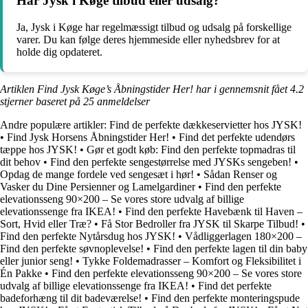
Har Jysk i Køge tilbud eller udsalg?
Ja, Jysk i Køge har regelmæssigt tilbud og udsalg på forskellige
varer. Du kan følge deres hjemmeside eller nyhedsbrev for at
holde dig opdateret.
Artiklen Find Jysk Køge’s Åbningstider Her! har i gennemsnit fået
4.2
stjerner baseret på
25
anmeldelser
Andre populære artikler:
Find de perfekte dækkeservietter hos JYSK!
•
Find Jysk Horsens Åbningstider Her!
•
Find det perfekte udendørs
tæppe hos JYSK!
•
Gør et godt køb: Find den perfekte topmadras til
dit behov
•
Find den perfekte sengestørrelse med JYSKs sengeben!
•
Opdag de mange fordele ved sengesæt i hør!
•
Sådan Renser og
Vasker du Dine Persienner og Lamelgardiner
•
Find den perfekte
elevationsseng 90×200 – Se vores store udvalg af billige
elevationssenge fra IKEA!
•
Find den perfekte Havebænk til Haven –
Sort, Hvid eller Træ?
•
Få Stor Bedroller fra JYSK til Skarpe Tilbud!
•
Find den perfekte Nytårsdug hos JYSK!
•
Vådliggerlagen 180×200 –
Find den perfekte søvnoplevelse!
•
Find den perfekte lagen til din baby
eller junior seng!
•
Tykke Foldemadrasser – Komfort og Fleksibilitet i
Én Pakke
•
Find den perfekte elevationsseng 90×200 – Se vores store
udvalg af billige elevationssenge fra IKEA!
•
Find det perfekte
badeforhæng til dit badeværelse!
•
Find den perfekte monteringspude