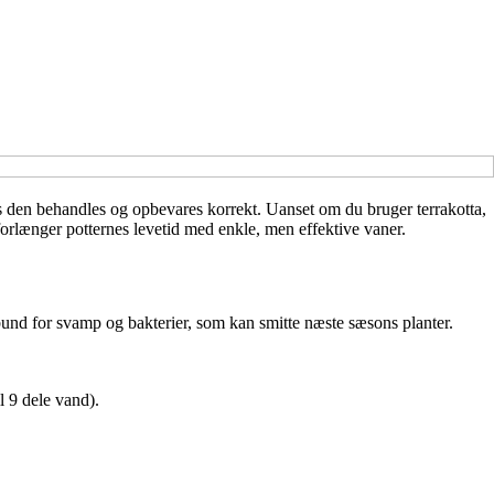
is den behandles og opbevares korrekt. Uanset om du bruger terrakotta,
forlænger potternes levetid med enkle, men effektive vaner.
obund for svamp og bakterier, som kan smitte næste sæsons planter.
l 9 dele vand).