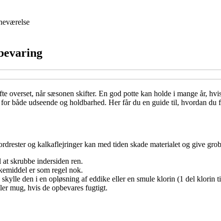
neværelse
pbevaring
fte overset, når sæsonen skifter. En god potte kan holde i mange år, hv
el for både udseende og holdbarhed. Her får du en guide til, hvordan du 
 Jordrester og kalkaflejringer kan med tiden skade materialet og give gr
 at skrubbe indersiden ren.
kemiddel er som regel nok.
skylle den i en opløsning af eddike eller en smule klorin (1 del klorin ti
eller mug, hvis de opbevares fugtigt.