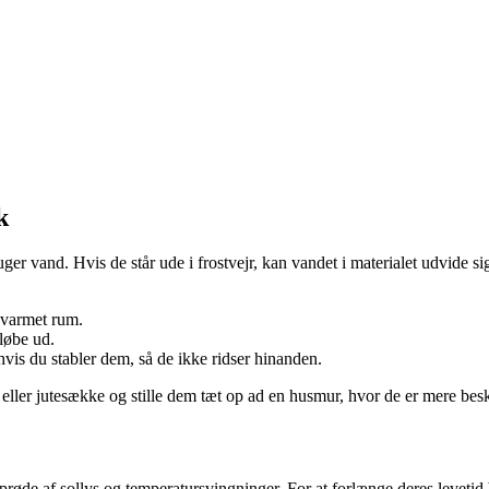
k
r vand. Hvis de står ude i frostvejr, kan vandet i materialet udvide sig 
opvarmet rum.
 løbe ud.
vis du stabler dem, så de ikke ridser hinanden.
 eller jutesække og stille dem tæt op ad en husmur, hvor de er mere bes
prøde af sollys og temperatursvingninger. For at forlænge deres levetid