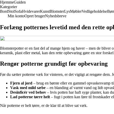
Hjemme
Guiden
Kategorier
Bord
Stol
Sofa
Hvidevarer
Kunst
Blomster
Lys
Møbler
Vedligeholdelse
Bør
Min konto
Opret bruger
Nyhedsbreve
Forlæng potternes levetid med den rette o
Blomsterpotter er en fast del af mange hjem og haver – men de bliver o
keramik, plast eller metal, kan den rette opbevaring gøre en stor forsk
Rengør potterne grundigt før opbevaring
Før du sætter potterne væk for vinteren, er det vigtigt at rengøre dem.
Fjern al jord
– brug en børste eller en gammel opvaskesvamp til
Vask med mild sæbe
– en blanding af varmt vand og lidt opvas
Desinficér ved behov
– hvis potten har haft syge planter, kan du 
Lad potterne tørre helt
– fugt i potten kan føre til frostskader 
Når potterne er helt tørre, er de klar til at blive sat væk.