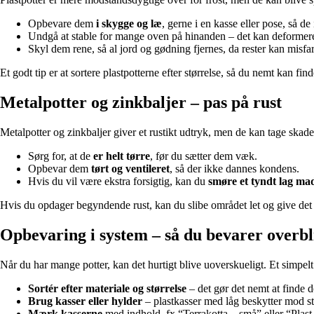
Opbevare dem
i skygge og læ
, gerne i en kasse eller pose, så de
Undgå at stable for mange oven på hinanden – det kan deformer
Skyl dem rene, så al jord og gødning fjernes, da rester kan misfar
Et godt tip er at sortere plastpotterne efter størrelse, så du nemt kan fin
Metalpotter og zinkbaljer – pas på rust
Metalpotter og zinkbaljer giver et rustikt udtryk, men de kan tage skade 
Sørg for, at de
er helt tørre
, før du sætter dem væk.
Opbevar dem
tørt og ventileret
, så der ikke dannes kondens.
Hvis du vil være ekstra forsigtig, kan du
smøre et tyndt lag mad
Hvis du opdager begyndende rust, kan du slibe området let og give det 
Opbevaring i system – så du bevarer overbl
Når du har mange potter, kan det hurtigt blive uoverskueligt. Et simpelt
Sortér efter materiale og størrelse
– det gør det nemt at finde d
Brug kasser eller hylder
– plastkasser med låg beskytter mod st
Mærk kasserne
med indhold, fx “Terrakotta – små” eller “Plast 