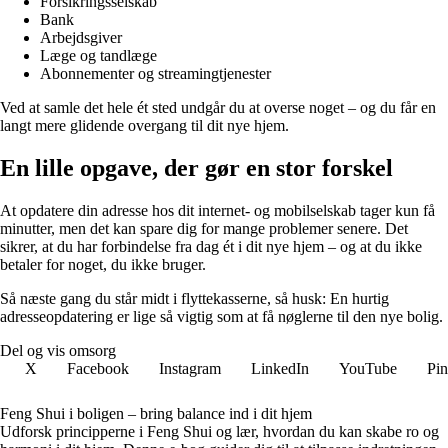
Forsikringsselskab
Bank
Arbejdsgiver
Læge og tandlæge
Abonnementer og streamingtjenester
Ved at samle det hele ét sted undgår du at overse noget – og du får en
langt mere glidende overgang til dit nye hjem.
En lille opgave, der gør en stor forskel
At opdatere din adresse hos dit internet- og mobilselskab tager kun få
minutter, men det kan spare dig for mange problemer senere. Det
sikrer, at du har forbindelse fra dag ét i dit nye hjem – og at du ikke
betaler for noget, du ikke bruger.
Så næste gang du står midt i flyttekasserne, så husk: En hurtig
adresseopdatering er lige så vigtig som at få nøglerne til den nye bolig.
Del og vis omsorg
X
Facebook
Instagram
LinkedIn
YouTube
Pin
Feng Shui i boligen – bring balance ind i dit hjem
Udforsk principperne i Feng Shui og lær, hvordan du kan skabe ro og