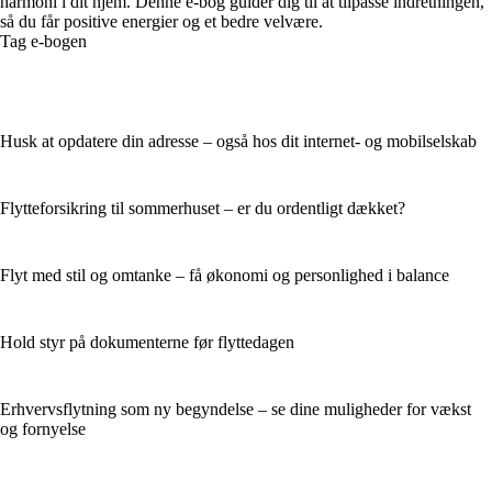
harmoni i dit hjem. Denne e-bog guider dig til at tilpasse indretningen,
så du får positive energier og et bedre velvære.
Tag e-bogen
Husk at opdatere din adresse – også hos dit internet- og mobilselskab
Flytteforsikring til sommerhuset – er du ordentligt dækket?
Flyt med stil og omtanke – få økonomi og personlighed i balance
Hold styr på dokumenterne før flyttedagen
Erhvervsflytning som ny begyndelse – se dine muligheder for vækst
og fornyelse