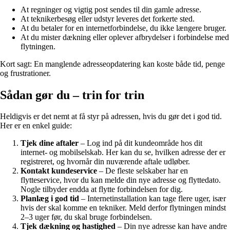
At regninger og vigtig post sendes til din gamle adresse.
At teknikerbesøg eller udstyr leveres det forkerte sted.
At du betaler for en internetforbindelse, du ikke længere bruger.
At du mister dækning eller oplever afbrydelser i forbindelse med
flytningen.
Kort sagt: En manglende adresseopdatering kan koste både tid, penge
og frustrationer.
Sådan gør du – trin for trin
Heldigvis er det nemt at få styr på adressen, hvis du gør det i god tid.
Her er en enkel guide:
Tjek dine aftaler
– Log ind på dit kundeområde hos dit
internet- og mobilselskab. Her kan du se, hvilken adresse der er
registreret, og hvornår din nuværende aftale udløber.
Kontakt kundeservice
– De fleste selskaber har en
flytteservice, hvor du kan melde din nye adresse og flyttedato.
Nogle tilbyder endda at flytte forbindelsen for dig.
Planlæg i god tid
– Internetinstallation kan tage flere uger, især
hvis der skal komme en tekniker. Meld derfor flytningen mindst
2–3 uger før, du skal bruge forbindelsen.
Tjek dækning og hastighed
– Din nye adresse kan have andre