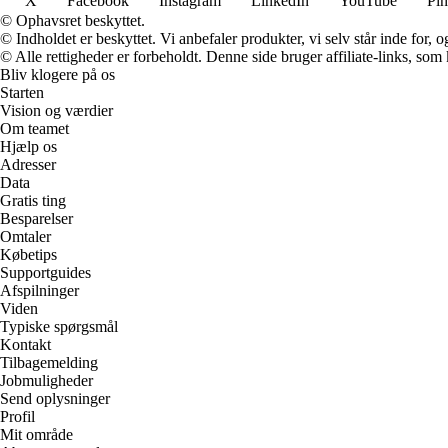
X
Facebook
Instagram
LinkedIn
YouTube
Pin
© Ophavsret beskyttet.
© Indholdet er beskyttet. Vi anbefaler produkter, vi selv står inde for
© Alle rettigheder er forbeholdt. Denne side bruger affiliate-links, som
Bliv klogere på os
Starten
Vision og værdier
Om teamet
Hjælp os
Adresser
Data
Gratis ting
Besparelser
Omtaler
Købetips
Supportguides
Afspilninger
Viden
Typiske spørgsmål
Kontakt
Tilbagemelding
Jobmuligheder
Send oplysninger
Profil
Mit område