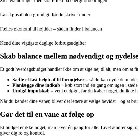
Små elændringer med stor effekt på energiforbedringen
Læs købsaftalen grundigt, før du skriver under
Fælles økonomi til højtider – sådan finder I balancen
Kend dine vigtigste daglige forbrugsudgifter
Skab balance mellem nødvendigt og nydels
Et godt hverdagsbudget handler ikke om at sige nej til alt, men om at f
Sætte et fast beløb af til fornøjelser
– så du kan nyde dem uden 
Planlægge dine indkøb
– køb stort ind én gang om ugen i stede
Undgå impulskøb
– vent et døgn, før du køber noget, du ikke h
Når du kender dine vaner, bliver det lettere at vælge bevidst – og at br
Gør det til en vane at følge op
Et budget er ikke noget, man laver én gang for alle. Livet ændrer sig, 
giver dig ro og kontrol.