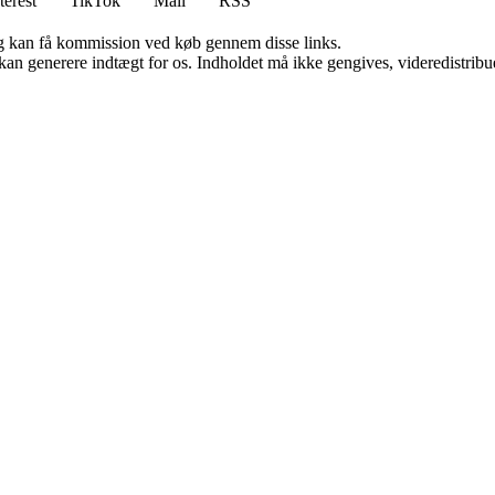
terest
TikTok
Mail
RSS
, og kan få kommission ved køb gennem disse links.
 kan generere indtægt for os. Indholdet må ikke gengives, videredistribue