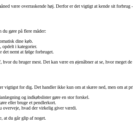
ed være overraskende høj. Derfor er det vigtigt at kende sit forbrug –
an du gøre på flere måder:
tomatisk dine køb.
 opdelt i kategorier.
 det nemt at følge forbruget.
e af, hvor du bruger mest. Det kan være en øjenåbner at se, hvor meget de
er vigtigst for dig. Det handler ikke kun om at skære ned, men om at pri
planlægning og indkøbslister gøre en stor forskel.
re eller bruge et pendlerkort.
u overveje, hvad der virkelig giver værdi.
, at du går glip af noget.