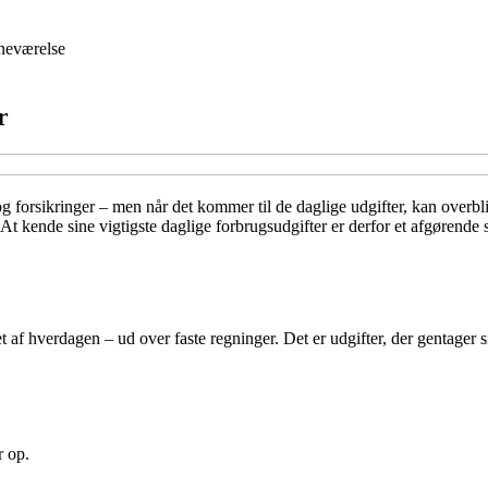
neværelse
r
 og forsikringer – men når det kommer til de daglige udgifter, kan overb
t. At kende sine vigtigste daglige forbrugsudgifter er derfor et afgøren
t af hverdagen – ud over faste regninger. Det er udgifter, der gentager 
r op.