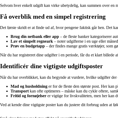
Selvom hver enkelt udgift kan virke ubetydelig, kan summen over en mån
Få overblik med en simpel registrering
Det første skridt er at finde ud af, hvor pengene faktisk går hen. Det k
Brug din netbank eller app
– de fleste banker kategoriserer au
Lav et simpelt regneark
– noter udgifterne i en uge eller måned,
Prøv en budgetapp
– der findes mange gratis værktøjer, som gør
Når du har registreret dine udgifter i en periode, får du et klart billed
Identificér dine vigtigste udgiftsposter
Når du har overblikket, kan du begynde at vurdere, hvilke udgifter der 
Mad og husholdning
er for de fleste den største post. Her kan 
Transport
kan ofte optimeres – måske kan du cykle oftere, samkø
Fritid og fornøjelser
er vigtige for livskvaliteten, men her kan d
Ved at kende dine vigtigste poster kan du justere dit forbrug uden at føle