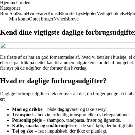
Hjemme
Guiden
Kategorier
Bord
Stol
Sofa
Hvidevarer
Kunst
Blomster
Lys
Møbler
Vedligeholdelse
Bør
Min konto
Opret bruger
Nyhedsbreve
Kend dine vigtigste daglige forbrugsudgifte
De fleste af os har en god fornemmelse af, hvad vi betaler i husleje, el
eller et par klik på nettet kan tilsammen udgøre en stor del af budgette
får styr på de udgifter, der former din hverdag.
Hvad er daglige forbrugsudgifter?
Daglige forbrugsudgifter dækker over alt det, du bruger penge på i løbe
er:
Mad og drikke
– både dagligvarer og take-away.
Transport
– benzin, offentlig transport eller cykelreparationer.
Personlig pleje
– shampoo, tandpasta, frisør og lignende.
Kaffe, snacks og småfornøjelser
– de små køb, der hurtigt løbe
Tøj og sko
– især impulskøb, der ikke er planlagt.