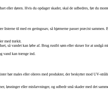
uet eller døren. Hvis du opdager skader, skal de udbedres, før du montere
r listerne til med en geringssav, så hjørnerne passer præcist sammen. 
er med trækit.
duet, så vandet kan løbe af. Brug rustfri søm eller skruer for at undgå m
 og vand kan trænge ind.
ister bør males eller olieres med produkter, der beskytter mod UV-stråli
evner, løsninger eller misfarvninger, og udbedr små skader med det samme