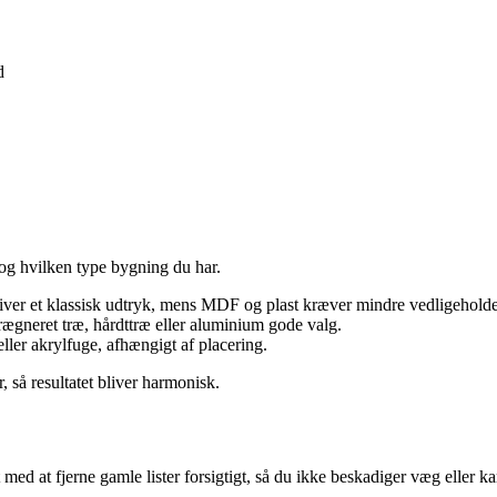
d
 og hvilken type bygning du har.
 giver et klassisk udtryk, mens MDF og plast kræver mindre vedligeholde
ægneret træ, hårdttræ eller aluminium gode valg.
eller akrylfuge, afhængigt af placering.
r, så resultatet bliver harmonisk.
t med at fjerne gamle lister forsigtigt, så du ikke beskadiger væg elle