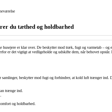
neværelse
krer du tæthed og holdbarhed
ge husejere er klar over. De beskytter mod træk, fugt og varmetab – og 
erfor er det vigtigt at vedligeholde og udskifte dem, når behovet opstår. H
nger, beskytter mod fugt og forhindrer, at kold luft trænger ind. Dårli
an trænge ind.
.
komfort og holdbarhed.