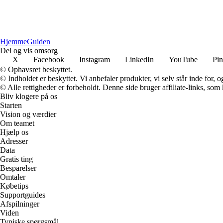
Hjemme
Guiden
Del og vis omsorg
X
Facebook
Instagram
LinkedIn
YouTube
Pin
© Ophavsret beskyttet.
© Indholdet er beskyttet. Vi anbefaler produkter, vi selv står inde for
© Alle rettigheder er forbeholdt. Denne side bruger affiliate-links, som
Bliv klogere på os
Starten
Vision og værdier
Om teamet
Hjælp os
Adresser
Data
Gratis ting
Besparelser
Omtaler
Købetips
Supportguides
Afspilninger
Viden
Typiske spørgsmål