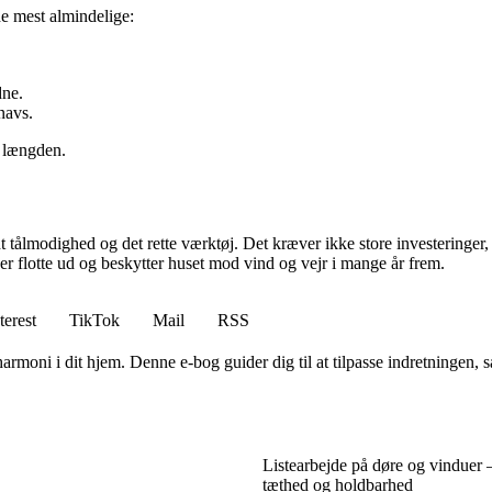
de mest almindelige:
dne.
navs.
i længden.
dt tålmodighed og det rette værktøj. Det kræver ikke store investeringe
ser flotte ud og beskytter huset mod vind og vejr i mange år frem.
terest
TikTok
Mail
RSS
moni i dit hjem. Denne e-bog guider dig til at tilpasse indretningen, så
Listearbejde på døre og vinduer 
tæthed og holdbarhed