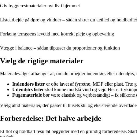
Giv bygge­restmaterialer nyt liv i hjemmet
Listearbejde på døre og vinduer – sådan sikrer du tæthed og holdbarhe
Forlæng terrassens levetid med korrekt pleje og opbevaring
Vægge i balance – sådan tilpasser du proportioner og funktion
Vælg de rigtige materialer
Materialevalget afhænger af, om du arbejder indendørs eller udendørs,
Indendørs lister
er ofte lavet af fyrretræ, MDF eller plast. Træ
Udendørs lister
skal kunne modstå vind og vejr. Her er trykimpr
Fugemateriale
bør være elastisk og vejrbestandigt – fx silikone 
Vælg altid materialer, der passer til husets stil og eksisterende overflade
Forberedelse: Det halve arbejde
Et flot og holdbart resultat begynder med en grundig forberedelse. Star
og fedt.