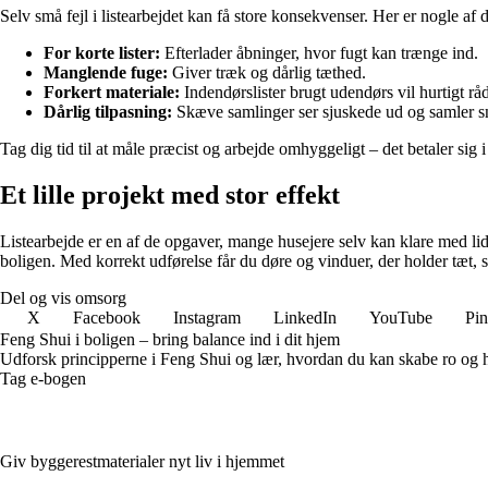
Selv små fejl i listearbejdet kan få store konsekvenser. Her er nogle af 
For korte lister:
Efterlader åbninger, hvor fugt kan trænge ind.
Manglende fuge:
Giver træk og dårlig tæthed.
Forkert materiale:
Indendørslister brugt udendørs vil hurtigt rå
Dårlig tilpasning:
Skæve samlinger ser sjuskede ud og samler s
Tag dig tid til at måle præcist og arbejde omhyggeligt – det betaler sig 
Et lille projekt med stor effekt
Listearbejde er en af de opgaver, mange husejere selv kan klare med li
boligen. Med korrekt udførelse får du døre og vinduer, der holder tæt, 
Del og vis omsorg
X
Facebook
Instagram
LinkedIn
YouTube
Pin
Feng Shui i boligen – bring balance ind i dit hjem
Udforsk principperne i Feng Shui og lær, hvordan du kan skabe ro og har
Tag e-bogen
Giv bygge­restmaterialer nyt liv i hjemmet