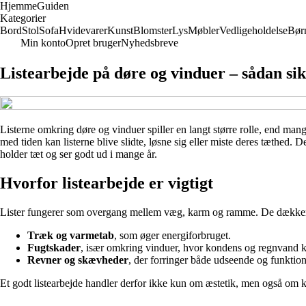
Hjemme
Guiden
Kategorier
Bord
Stol
Sofa
Hvidevarer
Kunst
Blomster
Lys
Møbler
Vedligeholdelse
Bør
Min konto
Opret bruger
Nyhedsbreve
Listearbejde på døre og vinduer – sådan si
Listerne omkring døre og vinduer spiller en langt større rolle, end man
med tiden kan listerne blive slidte, løsne sig eller miste deres tæthed. D
holder tæt og ser godt ud i mange år.
Hvorfor listearbejde er vigtigt
Lister fungerer som overgang mellem væg, karm og ramme. De dækker samli
Træk og varmetab
, som øger energiforbruget.
Fugtskader
, især omkring vinduer, hvor kondens og regnvand k
Revner og skævheder
, der forringer både udseende og funktion
Et godt listearbejde handler derfor ikke kun om æstetik, men også om 