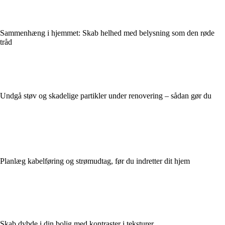
Sammenhæng i hjemmet: Skab helhed med belysning som den røde
tråd
Undgå støv og skadelige partikler under renovering – sådan gør du
Planlæg kabelføring og strømudtag, før du indretter dit hjem
Skab dybde i din bolig med kontraster i teksturer