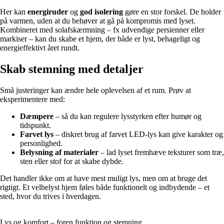
Her kan
energiruder
og
god isolering
gøre en stor forskel. De holder
på varmen, uden at du behøver at gå på kompromis med lyset.
Kombineret med solafskærmning – fx udvendige persienner eller
markiser – kan du skabe et hjem, der både er lyst, behageligt og
energieffektivt året rundt.
Skab stemning med detaljer
Små justeringer kan ændre hele oplevelsen af et rum. Prøv at
eksperimentere med:
Dæmpere
– så du kan regulere lysstyrken efter humør og
tidspunkt.
Farvet lys
– diskret brug af farvet LED-lys kan give karakter og
personlighed.
Belysning af materialer
– lad lyset fremhæve teksturer som træ,
sten eller stof for at skabe dybde.
Det handler ikke om at have mest muligt lys, men om at bruge det
rigtigt. Et velbelyst hjem føles både funktionelt og indbydende – et
sted, hvor du trives i hverdagen.
Lys og komfort – foren funktion og stemning