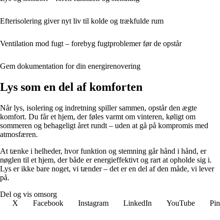
Efterisolering giver nyt liv til kolde og trækfulde rum
Ventilation mod fugt – forebyg fugtproblemer før de opstår
Gem dokumentation for din energirenovering
Lys som en del af komforten
Når lys, isolering og indretning spiller sammen, opstår den ægte
komfort. Du får et hjem, der føles varmt om vinteren, køligt om
sommeren og behageligt året rundt – uden at gå på kompromis med
atmosfæren.
At tænke i helheder, hvor funktion og stemning går hånd i hånd, er
nøglen til et hjem, der både er energieffektivt og rart at opholde sig i.
Lys er ikke bare noget, vi tænder – det er en del af den måde, vi lever
på.
Del og vis omsorg
X
Facebook
Instagram
LinkedIn
YouTube
Pin