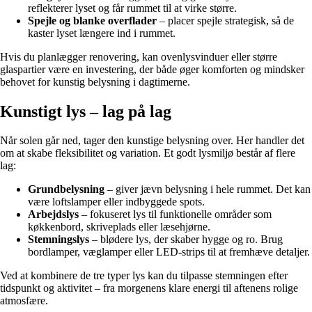
reflekterer lyset og får rummet til at virke større.
Spejle og blanke overflader
– placer spejle strategisk, så de
kaster lyset længere ind i rummet.
Hvis du planlægger renovering, kan ovenlysvinduer eller større
glaspartier være en investering, der både øger komforten og mindsker
behovet for kunstig belysning i dagtimerne.
Kunstigt lys – lag på lag
Når solen går ned, tager den kunstige belysning over. Her handler det
om at skabe fleksibilitet og variation. Et godt lysmiljø består af flere
lag:
Grundbelysning
– giver jævn belysning i hele rummet. Det kan
være loftslamper eller indbyggede spots.
Arbejdslys
– fokuseret lys til funktionelle områder som
køkkenbord, skriveplads eller læsehjørne.
Stemningslys
– blødere lys, der skaber hygge og ro. Brug
bordlamper, væglamper eller LED-strips til at fremhæve detaljer.
Ved at kombinere de tre typer lys kan du tilpasse stemningen efter
tidspunkt og aktivitet – fra morgenens klare energi til aftenens rolige
atmosfære.