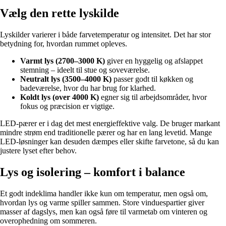
Vælg den rette lyskilde
Lyskilder varierer i både farvetemperatur og intensitet. Det har stor
betydning for, hvordan rummet opleves.
Varmt lys (2700–3000 K)
giver en hyggelig og afslappet
stemning – ideelt til stue og soveværelse.
Neutralt lys (3500–4000 K)
passer godt til køkken og
badeværelse, hvor du har brug for klarhed.
Koldt lys (over 4000 K)
egner sig til arbejdsområder, hvor
fokus og præcision er vigtige.
LED-pærer er i dag det mest energieffektive valg. De bruger markant
mindre strøm end traditionelle pærer og har en lang levetid. Mange
LED-løsninger kan desuden dæmpes eller skifte farvetone, så du kan
justere lyset efter behov.
Lys og isolering – komfort i balance
Et godt indeklima handler ikke kun om temperatur, men også om,
hvordan lys og varme spiller sammen. Store vinduespartier giver
masser af dagslys, men kan også føre til varmetab om vinteren og
overophedning om sommeren.