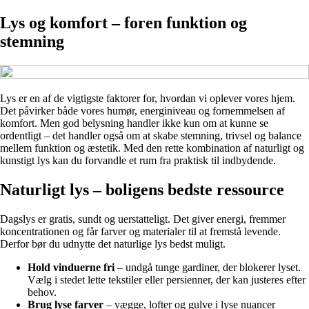
Lys og komfort – foren funktion og
stemning
Lys er en af de vigtigste faktorer for, hvordan vi oplever vores hjem.
Det påvirker både vores humør, energiniveau og fornemmelsen af
komfort. Men god belysning handler ikke kun om at kunne se
ordentligt – det handler også om at skabe stemning, trivsel og balance
mellem funktion og æstetik. Med den rette kombination af naturligt og
kunstigt lys kan du forvandle et rum fra praktisk til indbydende.
Naturligt lys – boligens bedste ressource
Dagslys er gratis, sundt og uerstatteligt. Det giver energi, fremmer
koncentrationen og får farver og materialer til at fremstå levende.
Derfor bør du udnytte det naturlige lys bedst muligt.
Hold vinduerne fri
– undgå tunge gardiner, der blokerer lyset.
Vælg i stedet lette tekstiler eller persienner, der kan justeres efter
behov.
Brug lyse farver
– vægge, lofter og gulve i lyse nuancer