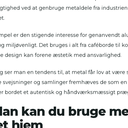
tighed ved at genbruge metaldele fra industrien 
t.
mpel er den stigende interesse for genanvendt al
g miljøvenligt. Det bruges i alt fra caféborde til 
 design kan forene æstetik med ansvarlighed.
 ser man en tendens til, at metal får lov at være sy
le svejsninger og samlinger fremhæves de som en d
er bordet et autentisk og håndværksmæssigt præ
an kan du bruge meta
et hjem