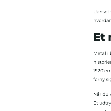
Uanset 
hvordan
Et
Metal i
historie
1920’ern
forny si
Når du 
Et udtry