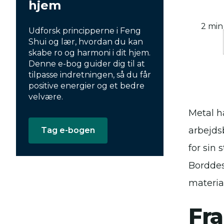
hjem
2 min
Udforsk principperne i Feng
Shui og lær, hvordan du kan
skabe ro og harmoni i dit hjem.
Denne e-bog guider dig til at
tilpasse indretningen, så du får
positive energier og et bedre
velvære.
Metal ha
arbejds
Tag e-bogen
for sin
Borddes
materia
Fra