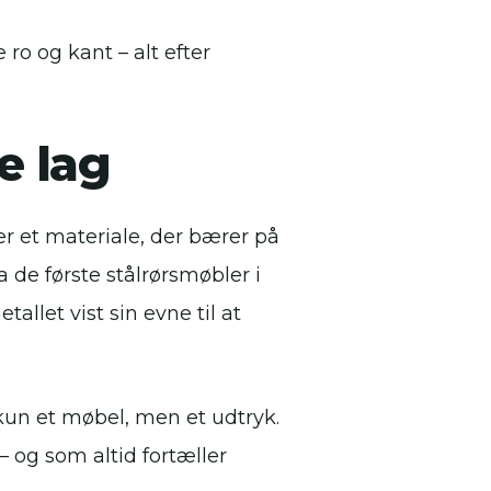
ro og kant – alt efter
e lag
er et materiale, der bærer på
a de første stålrørsmøbler i
allet vist sin evne til at
kun et møbel, men et udtryk.
– og som altid fortæller