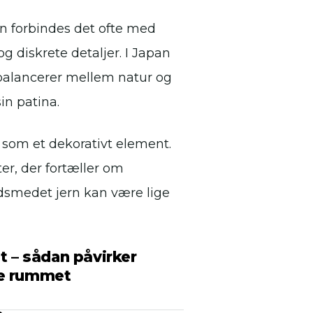
ien forbindes det ofte med
og diskrete detaljer. I Japan
 balancerer mellem natur og
in patina.
som et dekorativt element.
r, der fortæller om
ndsmedet jern kan være lige
t – sådan påvirker
se rummet