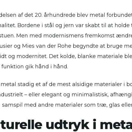
delsen af det 20. århundrede blev metal forbunde
alitet. Bordene i stål og jern var skabt til at holde t
 stuen. Men med modernismens fremkomst ændre
usier og Mies van der Rohe begyndte at bruge me
dt og modernitet. Det kolde, blanke materiale blev
 funktion gik hånd i hånd.
r metal stadig et af de mest alsidige materialer i 
ndustrielt – eller elegant og minimalistisk, afhæn
g samspil med andre materialer som træ, glas eller
turelle udtryk i meta