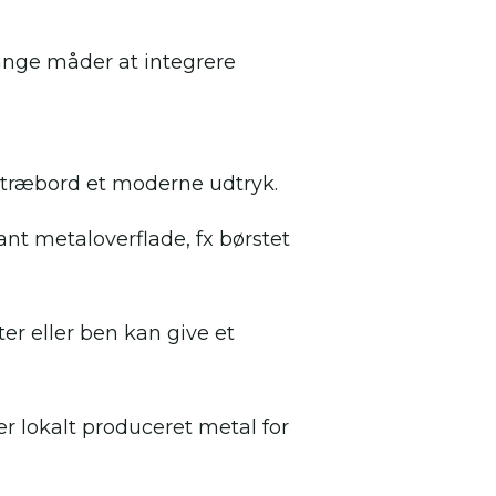
ange måder at integrere
t træbord et moderne udtryk.
t metaloverflade, fx børstet
r eller ben kan give et
r lokalt produceret metal for