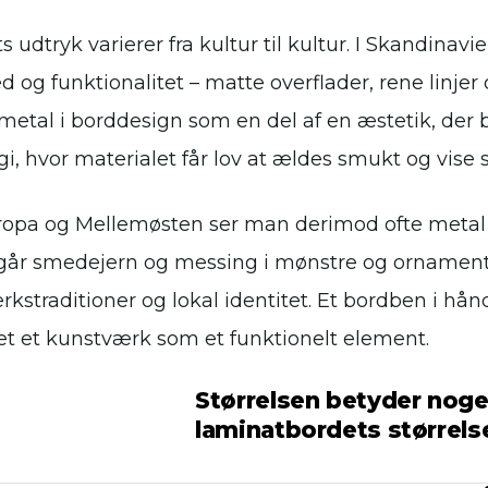
s udtryk varierer fra kultur til kultur. I Skandinav
 og funktionalitet – matte overflader, rene linjer 
metal i borddesign som en del af en æstetik, der
i, hvor materialet får lov at ældes smukt og vise s
ropa og Mellemøsten ser man derimod ofte metal 
går smedejern og messing i mønstre og ornamente
kstraditioner og lokal identitet. Et bordben i hå
t et kunstværk som et funktionelt element.
Størrelsen betyder noge
laminatbordets størrel