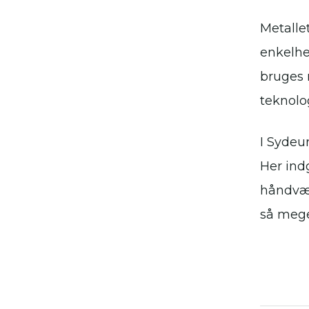
Metallet
enkelhed
bruges 
teknolog
I Sydeu
Her ind
håndvær
så mege