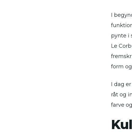
I begyn
funktion
pynte i
Le Corb
fremskri
form og
I dag e
råt og i
farve o
Kul