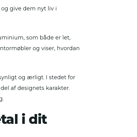
og give dem nyt liv i
uminium, som både er let,
kontormøbler og viser, hvordan
nligt og ærligt. I stedet for
el af designets karakter.
g.
l i dit