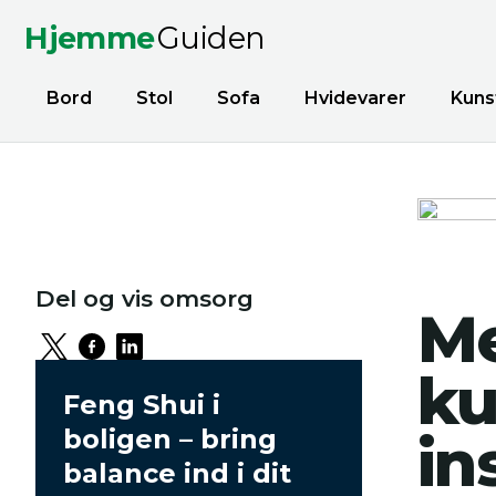
Hjemme
Guiden
Bord
Stol
Sofa
Hvidevarer
Kuns
Del og vis omsorg
Me
ku
Feng Shui i
boligen – bring
in
balance ind i dit