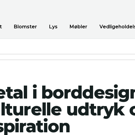
t
Blomster
Lys
Møbler
Vedligeholdel
tal i borddesig
lturelle udtryk 
spiration