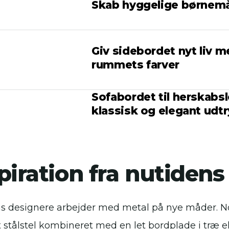
Skab hyggelige børnemå
Giv sidebordet nyt liv m
rummets farver
Sofabordet til herskabsl
klassisk og elegant udt
piration fra nutiden
s designere arbejder med metal på nye måder. No
t stålstel kombineret med en let bordplade i træ el