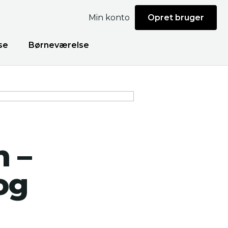
Min konto
Opret bruger
se
Børneværelse
n –
og