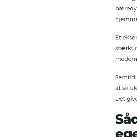
bæredyg
hjemme
Et ekse
stærkt o
moderne
Samtidig
at skju
Det giv
Såd
eg