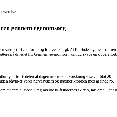
neværelse
aturen gennem egenomsorg
ren være et fristed for ro og fornyet energi. At forbinde sig med nature
ættere på dit eget liv. Gennem egenomsorg kan du skabe en dybere forbin
ilbringer størstedelen af dagen indendørs. Forskning viser, at blot 20 
huden påvirker vores nervesystem og hjælper kroppen med at finde ro.
t være til stede. Læg mærke til årstidernes skiften, farverne i landska