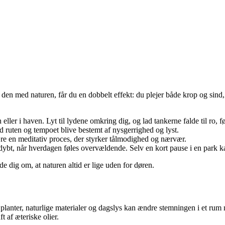
 med naturen, får du en dobbelt effekt: du plejer både krop og sind, 
eller i haven. Lyt til lydene omkring dig, og lad tankerne falde til ro, 
d ruten og tempoet blive bestemt af nysgerrighed og lyst.
re en meditativ proces, der styrker tålmodighed og nærvær.
 dybt, når hverdagen føles overvældende. Selv en kort pause i en park k
e dig om, at naturen altid er lige uden for døren.
planter, naturlige materialer og dagslys kan ændre stemningen i et rum m
t af æteriske olier.