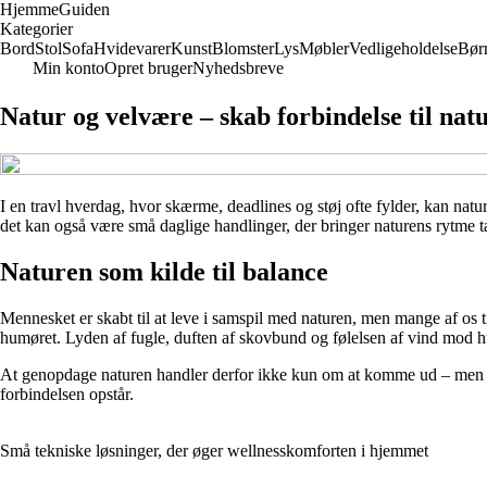
Hjemme
Guiden
Kategorier
Bord
Stol
Sofa
Hvidevarer
Kunst
Blomster
Lys
Møbler
Vedligeholdelse
Bør
Min konto
Opret bruger
Nyhedsbreve
Natur og velvære – skab forbindelse til n
I en travl hverdag, hvor skærme, deadlines og støj ofte fylder, kan natu
det kan også være små daglige handlinger, der bringer naturens rytme t
Naturen som kilde til balance
Mennesket er skabt til at leve i samspil med naturen, men mange af os t
humøret. Lyden af fugle, duften af skovbund og følelsen af vind mod 
At genopdage naturen handler derfor ikke kun om at komme ud – men om a
forbindelsen opstår.
Små tekniske løsninger, der øger wellnesskomforten i hjemmet