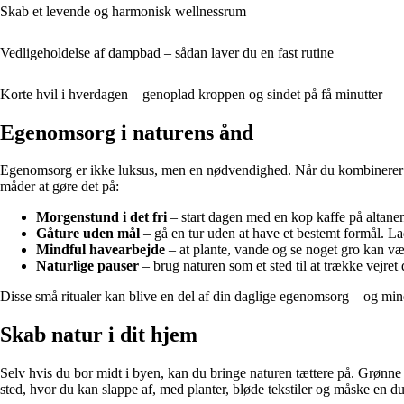
Skab et levende og harmonisk wellnessrum
Vedligeholdelse af dampbad – sådan laver du en fast rutine
Korte hvil i hverdagen – genoplad kroppen og sindet på få minutter
Egenomsorg i naturens ånd
Egenomsorg er ikke luksus, men en nødvendighed. Når du kombinerer den
måder at gøre det på:
Morgenstund i det fri
– start dagen med en kop kaffe på altanen 
Gåture uden mål
– gå en tur uden at have et bestemt formål. La
Mindful havearbejde
– at plante, vande og se noget gro kan væ
Naturlige pauser
– brug naturen som et sted til at trække vejret
Disse små ritualer kan blive en del af din daglige egenomsorg – og mind
Skab natur i dit hjem
Selv hvis du bor midt i byen, kan du bringe naturen tættere på. Grønne 
sted, hvor du kan slappe af, med planter, bløde tekstiler og måske en duf