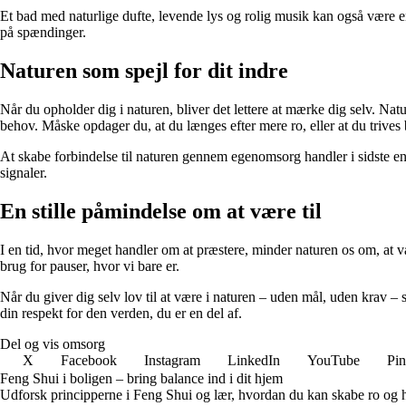
Et bad med naturlige dufte, levende lys og rolig musik kan også være e
på spændinger.
Naturen som spejl for dit indre
Når du opholder dig i naturen, bliver det lettere at mærke dig selv. Na
behov. Måske opdager du, at du længes efter mere ro, eller at du trives b
At skabe forbindelse til naturen gennem egenomsorg handler i sidste ende
signaler.
En stille påmindelse om at være til
I en tid, hvor meget handler om at præstere, minder naturen os om, at v
brug for pauser, hvor vi bare er.
Når du giver dig selv lov til at være i naturen – uden mål, uden krav –
din respekt for den verden, du er en del af.
Del og vis omsorg
X
Facebook
Instagram
LinkedIn
YouTube
Pin
Feng Shui i boligen – bring balance ind i dit hjem
Udforsk principperne i Feng Shui og lær, hvordan du kan skabe ro og har