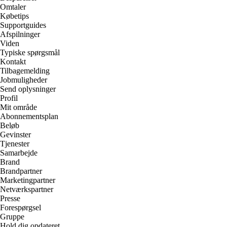
Omtaler
Købetips
Supportguides
Afspilninger
Viden
Typiske spørgsmål
Kontakt
Tilbagemelding
Jobmuligheder
Send oplysninger
Profil
Mit område
Abonnementsplan
Beløb
Gevinster
Tjenester
Samarbejde
Brand
Brandpartner
Marketingpartner
Netværkspartner
Presse
Forespørgsel
Gruppe
Hold dig opdateret