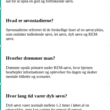
nat for at opnå en god og forfriskende søvn.
Hvad er søvnstadierne?
Søvnstadierne refererer til de forskellige faser af en søvncyklus,
som omfatter indledende søvn, let søvn, dyb søvn og REM-
søvn.
Hvorfor drømmer man?
Drømme opstår primært under REM-søvn, hvor hjernen
bearbejder informationer og oplevelser fra dagen og skaber
mentale billeder og scenarier.
Hvor lang tid varer dyb søvn?
Dyb søvn varer normalt mellem 1-2 timer i løbet af en
søvncyklus, men kan variere fra person til person.