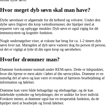
Hvor meget dyb søvn skal man have?
Dybe søvnfaser er afgørende for dit helbred og velvære. Under den
dybe søvn frigiver din krop væksthormoner, der hjælper med at
reparere væv og opbygge muskler. Dyb søvn er også vigtig for dit
immunsystem og kognitiv funktion.
Nogle undersøgelser viser, at voksne har brug for ca. 1-2 timers dyb
søvn hver nat. Mængden af dyb søvn varierer dog fra person til person,
så det er vigtigt at lytte til din egen krop og søvnbehov.
Hvorfor drømmer man?
Drømme forekommer normalt under REM-søvn. Dette er tidspunktet,
hvor din hjerne er mest aktiv i løbet af din søvncyklus. Drømme er en
naturlig del af søvn og kan være et resultat af hjernens bearbejdning af
information og følelser.
Drømme kan være både behagelige og ubehagelige, og de kan
indeholde symboler og betydninger, der er unikke for hver individ.
Forskere mener, at drømme også har en terapeutisk funktion, da de
hjælper med at bearbejde og forstå følelser.