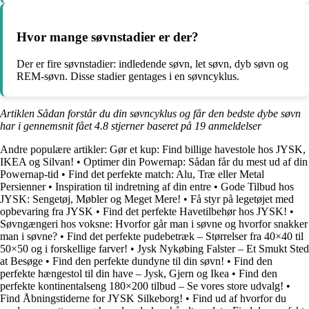
Hvor mange søvnstadier er der?
Der er fire søvnstadier: indledende søvn, let søvn, dyb søvn og
REM-søvn. Disse stadier gentages i en søvncyklus.
Artiklen Sådan forstår du din søvncyklus og får den bedste dybe søvn
har i gennemsnit fået
4.8
stjerner baseret på
19
anmeldelser
Andre populære artikler:
Gør et kup: Find billige havestole hos JYSK,
IKEA og Silvan!
•
Optimer din Powernap: Sådan får du mest ud af din
Powernap-tid
•
Find det perfekte match: Alu, Træ eller Metal
Persienner
•
Inspiration til indretning af din entre
•
Gode Tilbud hos
JYSK: Sengetøj, Møbler og Meget Mere!
•
Få styr på legetøjet med
opbevaring fra JYSK
•
Find det perfekte Havetilbehør hos JYSK!
•
Søvngængeri hos voksne: Hvorfor går man i søvne og hvorfor snakker
man i søvne?
•
Find det perfekte pudebetræk – Størrelser fra 40×40 til
50×50 og i forskellige farver!
•
Jysk Nykøbing Falster – Et Smukt Sted
at Besøge
•
Find den perfekte dundyne til din søvn!
•
Find den
perfekte hængestol til din have – Jysk, Gjern og Ikea
•
Find den
perfekte kontinentalseng 180×200 tilbud – Se vores store udvalg!
•
Find Åbningstiderne for JYSK Silkeborg!
•
Find ud af hvorfor du