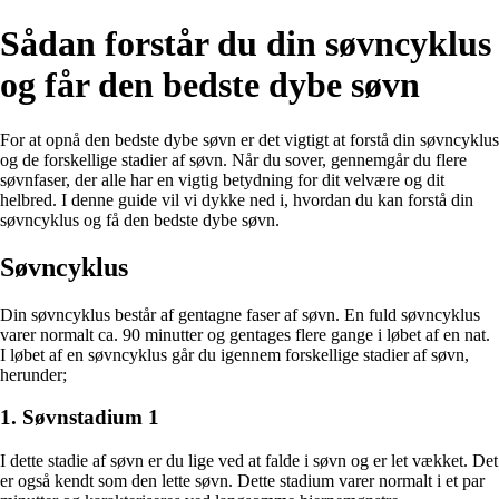
Sådan forstår du din søvncyklus
og får den bedste dybe søvn
For at opnå den bedste dybe søvn er det vigtigt at forstå din søvncyklus
og de forskellige stadier af søvn. Når du sover, gennemgår du flere
søvnfaser, der alle har en vigtig betydning for dit velvære og dit
helbred. I denne guide vil vi dykke ned i, hvordan du kan forstå din
søvncyklus og få den bedste dybe søvn.
Søvncyklus
Din søvncyklus består af gentagne faser af søvn. En fuld søvncyklus
varer normalt ca. 90 minutter og gentages flere gange i løbet af en nat.
I løbet af en søvncyklus går du igennem forskellige stadier af søvn,
herunder;
1. Søvnstadium 1
I dette stadie af søvn er du lige ved at falde i søvn og er let vækket. Det
er også kendt som den lette søvn. Dette stadium varer normalt i et par