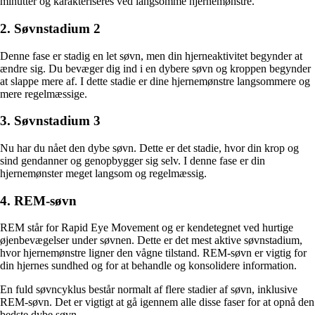
minutter og karakteriseres ved langsomme hjernemønstre.
2. Søvnstadium 2
Denne fase er stadig en let søvn, men din hjerneaktivitet begynder at
ændre sig. Du bevæger dig ind i en dybere søvn og kroppen begynder
at slappe mere af. I dette stadie er dine hjernemønstre langsommere og
mere regelmæssige.
3. Søvnstadium 3
Nu har du nået den dybe søvn. Dette er det stadie, hvor din krop og
sind gendanner og genopbygger sig selv. I denne fase er din
hjernemønster meget langsom og regelmæssig.
4. REM-søvn
REM står for Rapid Eye Movement og er kendetegnet ved hurtige
øjenbevægelser under søvnen. Dette er det mest aktive søvnstadium,
hvor hjernemønstre ligner den vågne tilstand. REM-søvn er vigtig for
din hjernes sundhed og for at behandle og konsolidere information.
En fuld søvncyklus består normalt af flere stadier af søvn, inklusive
REM-søvn. Det er vigtigt at gå igennem alle disse faser for at opnå den
bedste dybe søvn.