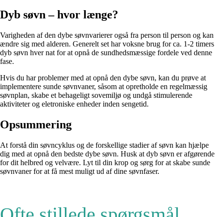
Dyb søvn – hvor længe?
Varigheden af den dybe søvnvarierer også fra person til person og kan
ændre sig med alderen. Generelt set har voksne brug for ca. 1-2 timers
dyb søvn hver nat for at opnå de sundhedsmæssige fordele ved denne
fase.
Hvis du har problemer med at opnå den dybe søvn, kan du prøve at
implementere sunde søvnvaner, såsom at opretholde en regelmæssig
søvnplan, skabe et behageligt sovemiljø og undgå stimulerende
aktiviteter og eletroniske enheder inden sengetid.
Opsummering
At forstå din søvncyklus og de forskellige stadier af søvn kan hjælpe
dig med at opnå den bedste dybe søvn. Husk at dyb søvn er afgørende
for dit helbred og velvære. Lyt til din krop og sørg for at skabe sunde
søvnvaner for at få mest muligt ud af dine søvnfaser.
Ofte stillede spørgsmål