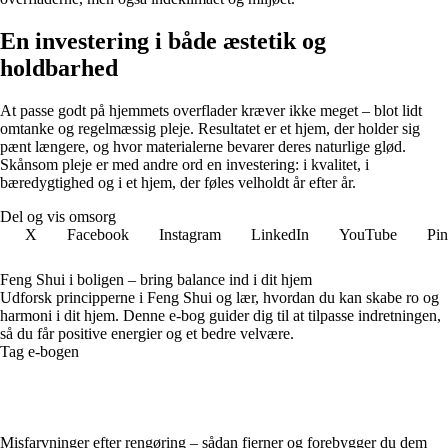
En investering i både æstetik og
holdbarhed
At passe godt på hjemmets overflader kræver ikke meget – blot lidt
omtanke og regelmæssig pleje. Resultatet er et hjem, der holder sig
pænt længere, og hvor materialerne bevarer deres naturlige glød.
Skånsom pleje er med andre ord en investering: i kvalitet, i
bæredygtighed og i et hjem, der føles velholdt år efter år.
Del og vis omsorg
X
Facebook
Instagram
LinkedIn
YouTube
Pin
Feng Shui i boligen – bring balance ind i dit hjem
Udforsk principperne i Feng Shui og lær, hvordan du kan skabe ro og
harmoni i dit hjem. Denne e-bog guider dig til at tilpasse indretningen,
så du får positive energier og et bedre velvære.
Tag e-bogen
Misfarvninger efter rengøring – sådan fjerner og forebygger du dem