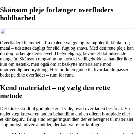
Skånsom pleje forlænger overfladers
holdbarhed
Overflader i hjemmet – fra malede vægge og træmøbler til klinker og
metal – udsættes dagligt for slid, fugt og snavs. Med den rette pleje kan
du dog forlænge deres levetid betydeligt og bevare et flot udseende i
mange år. Skånsom rengøring og korrekt vedligeholdelse handler ikke
kun om æstetik, men også om at beskytte materialerne mod
unødvendig nedbrydning. Her får du en guide til, hvordan du passer
bedst på dine overflader – rum for rum.
Kend materialet – og vælg den rette
metode
Det første skridt til god pleje er at vide, hvad overfladen består af. En
malet væg kræver en anden behandling end en olieret bordplade eller
et klinkegulv. Brug altid rengøringsmidler, der er beregnet til materialet
– og undgå universalmidler, der kan være for kraftige.