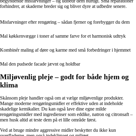
begyndende misfarvninger – og udbedr dem hurtigt. Små reparationer
forhindrer, at skaderne breder sig og bliver dyre at udbedre senere.
Misfarvninger efter rengøring – sådan fjerner og forebygger du dem
Mal køkkenvægge i toner af samme farve for et harmonisk udtryk
Kombinér maling af døre og karme med små forbedringer i hjemmet
Mal den pudsede facade jævnt og holdbar
Miljøvenlig pleje – godt for både hjem og
klima
Skånsom pleje handler også om at vælge miljøvenlige produkter.
Mange moderne rengøringsmidler er effektive uden at indeholde
skadelige kemikalier. Du kan også lave dine egne milde
rengøringsmidler med ingredienser som eddike, natron og citronsaft –
men husk altid at teste dem på et lille område først.
Ved at bruge mindre aggressive midler beskytter du ikke kun
overfladerne, men også indeklimaet og miljøet.