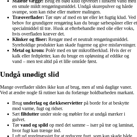
Malede vægge:
Brug en blød klud opvredet i lunkent vand med
en smule mildt rengøringsmiddel. Undgå skurepulver og hårde
svampe, som kan ridse eller mattere malingen.
Træoverflader:
Tør støv af med en tør eller let fugtig klud. Ved
behov for grundigere rengøring kan du bruge sæbespåner eller et
specialmiddel til træ. Husk at efterbehandle med olie eller voks,
hvis overfladen kræver det.
Klinker og fliser:
Rengør med et neutralt rengøringsmiddel.
Syreholdige produkter kan skade fugerne og give misfarvninger.
Metal og krom:
Polér med en tør mikrofiberklud. Hvis der er
kalk eller fedtpletter, kan du bruge en opløsning af eddike og
vand – men test altid på et lille område først.
Undgå unødigt slid
Mange overflader slides ikke kun af brug, men af små daglige vaner.
Ved at ændre nogle få rutiner kan du forlænge holdbarheden markant.
Brug
underlag og dækkeservietter
på borde for at beskytte
mod varme, fugt og ridser.
Sæt
filtdutter
under stole og møbler for at undgå mærker i
gulvet.
Tør
vand og spild
op med det samme – især på træ og laminat,
hvor fugt kan trænge ind.
Luft ud regelmæssigt for at reducere fugt, som kan skade både