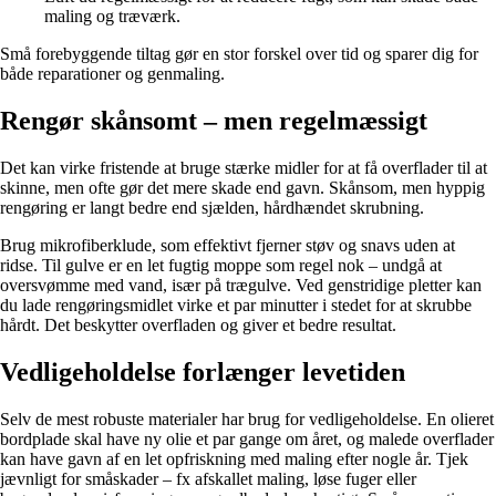
maling og træværk.
Små forebyggende tiltag gør en stor forskel over tid og sparer dig for
både reparationer og genmaling.
Rengør skånsomt – men regelmæssigt
Det kan virke fristende at bruge stærke midler for at få overflader til at
skinne, men ofte gør det mere skade end gavn. Skånsom, men hyppig
rengøring er langt bedre end sjælden, hårdhændet skrubning.
Brug mikrofiberklude, som effektivt fjerner støv og snavs uden at
ridse. Til gulve er en let fugtig moppe som regel nok – undgå at
oversvømme med vand, især på trægulve. Ved genstridige pletter kan
du lade rengøringsmidlet virke et par minutter i stedet for at skrubbe
hårdt. Det beskytter overfladen og giver et bedre resultat.
Vedligeholdelse forlænger levetiden
Selv de mest robuste materialer har brug for vedligeholdelse. En olieret
bordplade skal have ny olie et par gange om året, og malede overflader
kan have gavn af en let opfriskning med maling efter nogle år. Tjek
jævnligt for småskader – fx afskallet maling, løse fuger eller