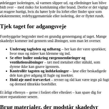
ødelægger isoleringen, så varmen slipper ud, og elledninger kan blive
bidt over – med risiko for kortslutning eller brand. Derfor er det vigtigt
at reagere hurtigt, hvis du hører lyde fra loftet eller finder spor som
ekskrementer, redebyggemateriale eller isolering, der er flyttet rundt.
Tjek taget for adgangsveje
Forebyggelse begynder med en grundig gennemgang af taget. Mange
skadedyr kommer ind gennem små åbninger, som man let overser.
Undersøg tagfoden og udhæng
– her kan der være sprækker,
hvor mus og mårer kan klemme sig ind.
Se efter huller omkring rørgennemføringer og
ventilationsåbninger
– tæt med metalnet eller ståluld, som
dyrene ikke kan gnave igennem.
Kontrollér tagsten og inddækninger
– løse eller beskadigede
dele kan give adgang til fugle og insekter.
Hold øje med træværket
– revner og råd kan være tegn på fugt
og dermed tiltrække borebiller.
Et årligt eftersyn – gerne i foråret eller efteråret – kan spare dig for
store reparationer senere.
Brug materialer, der modstår skadedyr