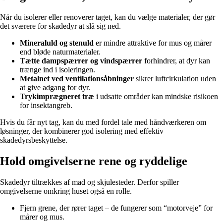
Når du isolerer eller renoverer taget, kan du vælge materialer, der gør
det sværere for skadedyr at slå sig ned.
Mineraluld og stenuld
er mindre attraktive for mus og mårer
end bløde naturmaterialer.
Tætte dampspærrer og vindspærrer
forhindrer, at dyr kan
trænge ind i isoleringen.
Metalnet ved ventilationsåbninger
sikrer luftcirkulation uden
at give adgang for dyr.
Trykimprægneret træ
i udsatte områder kan mindske risikoen
for insektangreb.
Hvis du får nyt tag, kan du med fordel tale med håndværkeren om
løsninger, der kombinerer god isolering med effektiv
skadedyrsbeskyttelse.
Hold omgivelserne rene og ryddelige
Skadedyr tiltrækkes af mad og skjulesteder. Derfor spiller
omgivelserne omkring huset også en rolle.
Fjern grene, der rører taget – de fungerer som “motorveje” for
mårer og mus.