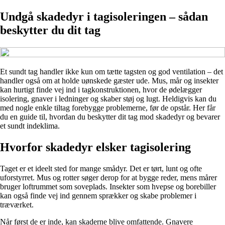
Undgå skadedyr i tagisoleringen – sådan
beskytter du dit tag
Et sundt tag handler ikke kun om tætte tagsten og god ventilation – det
handler også om at holde uønskede gæster ude. Mus, mår og insekter
kan hurtigt finde vej ind i tagkonstruktionen, hvor de ødelægger
isolering, gnaver i ledninger og skaber støj og lugt. Heldigvis kan du
med nogle enkle tiltag forebygge problemerne, før de opstår. Her får
du en guide til, hvordan du beskytter dit tag mod skadedyr og bevarer
et sundt indeklima.
Hvorfor skadedyr elsker tagisolering
Taget er et ideelt sted for mange smådyr. Det er tørt, lunt og ofte
uforstyrret. Mus og rotter søger derop for at bygge reder, mens mårer
bruger loftrummet som soveplads. Insekter som hvepse og borebiller
kan også finde vej ind gennem sprækker og skabe problemer i
træværket.
Når først de er inde, kan skaderne blive omfattende. Gnavere