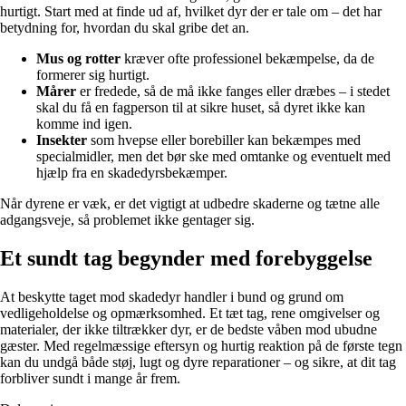
hurtigt. Start med at finde ud af, hvilket dyr der er tale om – det har
betydning for, hvordan du skal gribe det an.
Mus og rotter
kræver ofte professionel bekæmpelse, da de
formerer sig hurtigt.
Mårer
er fredede, så de må ikke fanges eller dræbes – i stedet
skal du få en fagperson til at sikre huset, så dyret ikke kan
komme ind igen.
Insekter
som hvepse eller borebiller kan bekæmpes med
specialmidler, men det bør ske med omtanke og eventuelt med
hjælp fra en skadedyrsbekæmper.
Når dyrene er væk, er det vigtigt at udbedre skaderne og tætne alle
adgangsveje, så problemet ikke gentager sig.
Et sundt tag begynder med forebyggelse
At beskytte taget mod skadedyr handler i bund og grund om
vedligeholdelse og opmærksomhed. Et tæt tag, rene omgivelser og
materialer, der ikke tiltrækker dyr, er de bedste våben mod ubudne
gæster. Med regelmæssige eftersyn og hurtig reaktion på de første tegn
kan du undgå både støj, lugt og dyre reparationer – og sikre, at dit tag
forbliver sundt i mange år frem.