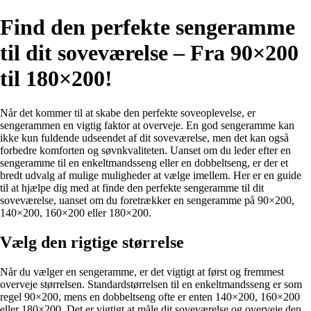
Find den perfekte sengeramme
til dit soveværelse – Fra 90×200
til 180×200!
Når det kommer til at skabe den perfekte soveoplevelse, er
sengerammen en vigtig faktor at overveje. En god sengeramme kan
ikke kun fuldende udseendet af dit soveværelse, men det kan også
forbedre komforten og søvnkvaliteten. Uanset om du leder efter en
sengeramme til en enkeltmandsseng eller en dobbeltseng, er der et
bredt udvalg af mulige muligheder at vælge imellem. Her er en guide
til at hjælpe dig med at finde den perfekte sengeramme til dit
soveværelse, uanset om du foretrækker en sengeramme på 90×200,
140×200, 160×200 eller 180×200.
Vælg den rigtige størrelse
Når du vælger en sengeramme, er det vigtigt at først og fremmest
overveje størrelsen. Standardstørrelsen til en enkeltmandsseng er som
regel 90×200, mens en dobbeltseng ofte er enten 140×200, 160×200
eller 180×200. Det er vigtigt at måle dit soveværelse og overveje den