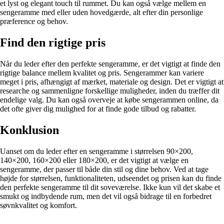
et lyst og elegant touch til rummet. Du kan også vælge mellem en
sengeramme med eller uden hovedgærde, alt efter din personlige
præference og behov.
Find den rigtige pris
Når du leder efter den perfekte sengeramme, er det vigtigt at finde den
rigtige balance mellem kvalitet og pris. Sengerammer kan variere
meget i pris, afhængigt af mærket, materiale og design. Det er vigtigt at
researche og sammenligne forskellige muligheder, inden du træffer dit
endelige valg. Du kan også overveje at købe sengerammen online, da
det ofte giver dig mulighed for at finde gode tilbud og rabatter.
Konklusion
Uanset om du leder efter en sengeramme i størrelsen 90×200,
140×200, 160×200 eller 180×200, er det vigtigt at vælge en
sengeramme, der passer til både din stil og dine behov. Ved at tage
højde for størrelsen, funktionaliteten, udseendet og prisen kan du finde
den perfekte sengeramme til dit soveværelse. Ikke kun vil det skabe et
smukt og indbydende rum, men det vil også bidrage til en forbedret
søvnkvalitet og komfort.