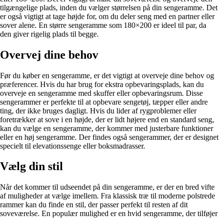
tilgængelige plads, inden du vælger størrelsen på din sengeramme. Det
er også vigtigt at tage højde for, om du deler seng med en partner eller
sover alene. En større sengeramme som 180×200 er ideel til par, da
den giver rigelig plads til begge.
Overvej dine behov
Før du køber en sengeramme, er det vigtigt at overveje dine behov og
præferencer. Hvis du har brug for ekstra opbevaringsplads, kan du
overveje en sengeramme med skuffer eller opbevaringsrum. Disse
sengerammer er perfekte til at opbevare sengetøj, tæpper eller andre
ting, der ikke bruges dagligt. Hvis du lider af rygproblemer eller
foretrækker at sove i en højde, der er lidt højere end en standard seng,
kan du vælge en sengeramme, der kommer med justerbare funktioner
eller en høj sengeramme. Der findes også sengerammer, der er designet
specielt til elevationssenge eller boksmadrasser.
Vælg din stil
Når det kommer til udseendet på din sengeramme, er der en bred vifte
af muligheder at vælge imellem. Fra klassisk træ til moderne polstrede
rammer kan du finde en stil, der passer perfekt til resten af dit
soveværelse. En populær mulighed er en hvid sengeramme, der tilføjer