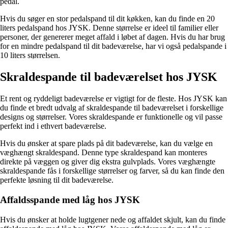
pedal.
Hvis du søger en stor pedalspand til dit køkken, kan du finde en 20
liters pedalspand hos JYSK. Denne størrelse er ideel til familier eller
personer, der genererer meget affald i løbet af dagen. Hvis du har brug
for en mindre pedalspand til dit badeværelse, har vi også pedalspande i
10 liters størrelsen.
Skraldespande til badeværelset hos JYSK
Et rent og ryddeligt badeværelse er vigtigt for de fleste. Hos JYSK kan
du finde et bredt udvalg af skraldespande til badeværelset i forskellige
designs og størrelser. Vores skraldespande er funktionelle og vil passe
perfekt ind i ethvert badeværelse.
Hvis du ønsker at spare plads på dit badeværelse, kan du vælge en
væghængt skraldespand. Denne type skraldespand kan monteres
direkte på væggen og giver dig ekstra gulvplads. Vores væghængte
skraldespande fås i forskellige størrelser og farver, så du kan finde den
perfekte løsning til dit badeværelse.
Affaldsspande med låg hos JYSK
Hvis du ønsker at holde lugtgener nede og affaldet skjult, kan du finde