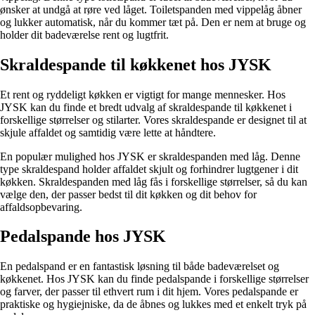
ønsker at undgå at røre ved låget. Toiletspanden med vippelåg åbner
og lukker automatisk, når du kommer tæt på. Den er nem at bruge og
holder dit badeværelse rent og lugtfrit.
Skraldespande til køkkenet hos JYSK
Et rent og ryddeligt køkken er vigtigt for mange mennesker. Hos
JYSK kan du finde et bredt udvalg af skraldespande til køkkenet i
forskellige størrelser og stilarter. Vores skraldespande er designet til at
skjule affaldet og samtidig være lette at håndtere.
En populær mulighed hos JYSK er skraldespanden med låg. Denne
type skraldespand holder affaldet skjult og forhindrer lugtgener i dit
køkken. Skraldespanden med låg fås i forskellige størrelser, så du kan
vælge den, der passer bedst til dit køkken og dit behov for
affaldsopbevaring.
Pedalspande hos JYSK
En pedalspand er en fantastisk løsning til både badeværelset og
køkkenet. Hos JYSK kan du finde pedalspande i forskellige størrelser
og farver, der passer til ethvert rum i dit hjem. Vores pedalspande er
praktiske og hygiejniske, da de åbnes og lukkes med et enkelt tryk på