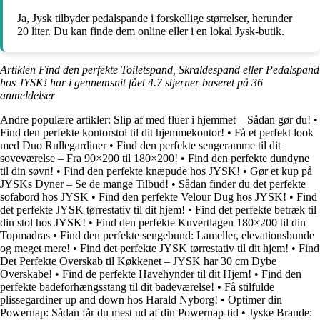
Ja, Jysk tilbyder pedalspande i forskellige størrelser, herunder
20 liter. Du kan finde dem online eller i en lokal Jysk-butik.
Artiklen Find den perfekte Toiletspand, Skraldespand eller Pedalspand
hos JYSK! har i gennemsnit fået
4.7
stjerner baseret på
36
anmeldelser
Andre populære artikler:
Slip af med fluer i hjemmet – Sådan gør du!
•
Find den perfekte kontorstol til dit hjemmekontor!
•
Få et perfekt look
med Duo Rullegardiner
•
Find den perfekte sengeramme til dit
soveværelse – Fra 90×200 til 180×200!
•
Find den perfekte dundyne
til din søvn!
•
Find den perfekte knæpude hos JYSK!
•
Gør et kup på
JYSKs Dyner – Se de mange Tilbud!
•
Sådan finder du det perfekte
sofabord hos JYSK
•
Find den perfekte Velour Dug hos JYSK!
•
Find
det perfekte JYSK tørrestativ til dit hjem!
•
Find det perfekte betræk til
din stol hos JYSK!
•
Find den perfekte Kuvertlagen 180×200 til din
Topmadras
•
Find den perfekte sengebund: Lameller, elevationsbunde
og meget mere!
•
Find det perfekte JYSK tørrestativ til dit hjem!
•
Find
Det Perfekte Overskab til Køkkenet – JYSK har 30 cm Dybe
Overskabe!
•
Find de perfekte Havehynder til dit Hjem!
•
Find den
perfekte badeforhængsstang til dit badeværelse!
•
Få stilfulde
plissegardiner up and down hos Harald Nyborg!
•
Optimer din
Powernap: Sådan får du mest ud af din Powernap-tid
•
Jyske Brande: