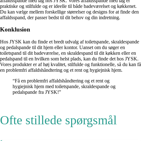
affaldsspande med låg hos JYSK. Vores affaldsspande med låg er
praktiske og stilfulde og er ideelle til både badeværelset og køkkenet.
Du kan vælge mellem forskellige størrelser og designs for at finde den
affaldsspand, der passer bedst til dit behov og din indretning.
Konklusion
Hos JYSK kan du finde et bredt udvalg af toiletspande, skraldespande
og pedalspande til dit hjem eller kontor. Uanset om du søger en
toiletspand til dit badeværelse, en skraldespand til dit køkken eller en
pedalspand til en hvilken som helst plads, kan du finde det hos JYSK.
Vores produkter er af høj kvalitet, stilfulde og funktionelle, så du kan få
en problemfri affaldshåndtering og et rent og hygiejnisk hjem.
“Få en problemfri affaldshåndtering og et rent og
hygiejnisk hjem med toiletspande, skraldespande og
pedalspande fra JYSK!”
Ofte stillede spørgsmål