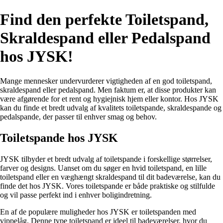
Find den perfekte Toiletspand,
Skraldespand eller Pedalspand
hos JYSK!
Mange mennesker undervurderer vigtigheden af en god toiletspand,
skraldespand eller pedalspand. Men faktum er, at disse produkter kan
være afgørende for et rent og hygiejnisk hjem eller kontor. Hos JYSK
kan du finde et bredt udvalg af kvalitets toiletspande, skraldespande og
pedalspande, der passer til enhver smag og behov.
Toiletspande hos JYSK
JYSK tilbyder et bredt udvalg af toiletspande i forskellige størrelser,
farver og designs. Uanset om du søger en hvid toiletspand, en lille
toiletspand eller en væghængt skraldespand til dit badeværelse, kan du
finde det hos JYSK. Vores toiletspande er både praktiske og stilfulde
og vil passe perfekt ind i enhver boligindretning.
En af de populære muligheder hos JYSK er toiletspanden med
vippelåg. Denne type toiletspand er ideel til badeværelser, hvor du