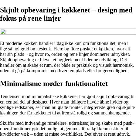
Skjult opbevaring i køkkenet – design med
fokus på rene linjer
Et moderne køkken handler i dag ikke kun om funktionalitet, men i
lige så høj grad om æstetik. Flere og flere ønsker et køkken, hvor alt
har sin plads – og hvor ro, orden og rene linjer dominerer udtrykket.
Skjult opbevaring er blevet et nøgleelement i denne udvikling. Det
handler om at skabe et rum, der både er praktisk og visuelt harmonisk,
uden at gå på kompromis med hverken plads eller brugervenlighed.
Minimalisme møder funktionalitet
Tendensen mod minimalistiske køkkener har gjort skjult opbevaring til
en central del af designet. Hvor man tidligere havde åbne hylder og
synlige redskaber, ser man nu glatte fronter, integrerede greb og skjulte
løsninger, der får køkkenet til at fremstå roligt og sammenhængende.
Skuffer med indvendige rumdelere, udtrækssøjler og skabe med push-
open-funktioner gør det muligt at gemme alt fra køkkenmaskiner til
krydderier væk – uden at miste overblikket. Det giver et rent udtryk,