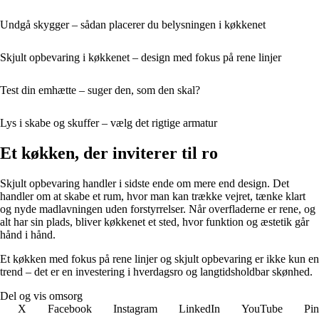
Undgå skygger – sådan placerer du belysningen i køkkenet
Skjult opbevaring i køkkenet – design med fokus på rene linjer
Test din emhætte – suger den, som den skal?
Lys i skabe og skuffer – vælg det rigtige armatur
Et køkken, der inviterer til ro
Skjult opbevaring handler i sidste ende om mere end design. Det
handler om at skabe et rum, hvor man kan trække vejret, tænke klart
og nyde madlavningen uden forstyrrelser. Når overfladerne er rene, og
alt har sin plads, bliver køkkenet et sted, hvor funktion og æstetik går
hånd i hånd.
Et køkken med fokus på rene linjer og skjult opbevaring er ikke kun en
trend – det er en investering i hverdagsro og langtidsholdbar skønhed.
Del og vis omsorg
X
Facebook
Instagram
LinkedIn
YouTube
Pin