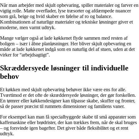
Når man arbejder med skjult opbevaring, spiller materialer og farver en
vigtig rolle. Matte overflader, lyse træsorter og afdæmpede nuancer
som grå, beige og hvid skaber en følelse af ro og balance.
Kombinationen af naturlige materialer og tekniske løsninger giver et
moderne, men varmt udtryk.
Mange vælger også at lade køkkenet flyde sammen med resten af
boligen – især i åbne planløsninger. Her bliver skjult opbevaring en
måde at lade køkkenet indgå som en naturlig del af stuen, uden at det
virker for “arbejdsagtigt”.
Skræddersyede løsninger til individuelle
behov
Et køkken med skjult opbevaring behøver ikke være ens for alle.
Tværtimod er det ofte de skræddersyede løsninger, der gør forskellen.
En tømrer eller køkkendesigner kan tilpasse skabe, skuffer og fronter,
så de passer præcist til rummets dimensioner og familiens vaner.
For eksempel kan man få specialbyggede skabe til små apparater som
kaffemaskine eller brødrister, der kan trækkes frem, når de skal bruges
– og forsvinde igen bagefter. Det giver både fleksibilitet og et rent
udtryk.