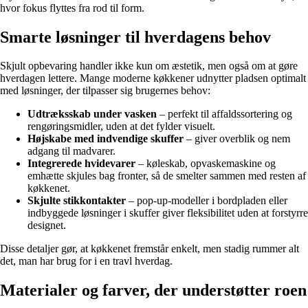
hvor fokus flyttes fra rod til form.
Smarte løsninger til hverdagens behov
Skjult opbevaring handler ikke kun om æstetik, men også om at gøre
hverdagen lettere. Mange moderne køkkener udnytter pladsen optimalt
med løsninger, der tilpasser sig brugernes behov:
Udtræksskab under vasken
– perfekt til affaldssortering og
rengøringsmidler, uden at det fylder visuelt.
Højskabe med indvendige skuffer
– giver overblik og nem
adgang til madvarer.
Integrerede hvidevarer
– køleskab, opvaskemaskine og
emhætte skjules bag fronter, så de smelter sammen med resten af
køkkenet.
Skjulte stikkontakter
– pop-up-modeller i bordpladen eller
indbyggede løsninger i skuffer giver fleksibilitet uden at forstyrre
designet.
Disse detaljer gør, at køkkenet fremstår enkelt, men stadig rummer alt
det, man har brug for i en travl hverdag.
Materialer og farver, der understøtter roen