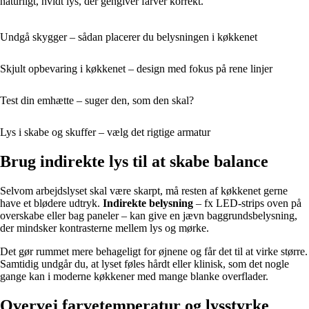
naturligt, hvidt lys, der gengiver farver korrekt.
Undgå skygger – sådan placerer du belysningen i køkkenet
Skjult opbevaring i køkkenet – design med fokus på rene linjer
Test din emhætte – suger den, som den skal?
Lys i skabe og skuffer – vælg det rigtige armatur
Brug indirekte lys til at skabe balance
Selvom arbejdslyset skal være skarpt, må resten af køkkenet gerne
have et blødere udtryk.
Indirekte belysning
– fx LED-strips oven på
overskabe eller bag paneler – kan give en jævn baggrundsbelysning,
der mindsker kontrasterne mellem lys og mørke.
Det gør rummet mere behageligt for øjnene og får det til at virke større.
Samtidig undgår du, at lyset føles hårdt eller klinisk, som det nogle
gange kan i moderne køkkener med mange blanke overflader.
Overvej farvetemperatur og lysstyrke