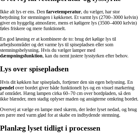
Ikke alt lys er ens. Den
farvetemperatur
, du vælger, har stor
betydning for stemningen i køkkenet. Et varmt lys (2700–3000 kelvin)
giver en hyggelig atmosfære, mens et køligere lys (3500–4000 kelvin)
føles friskere og mere funktionelt.
En god løsning er at kombinere de to: brug det kølige lys til
arbejdsområder og det varme lys til spisepladsen eller som
stemningsbelysning. Hvis du vælger lamper med
dæmpningsfunktion
, kan du nemt justere lysstyrken efter behov.
Lys over spisepladsen
Hvis dit køkken har spiseplads, fortjener den sin egen belysning. En
pendel
over bordet giver både funktionelt lys og en visuel markering
af området. Hæng lampen cirka 60–70 cm over bordpladen, så den
ikke blænder, men stadig oplyser maden og ansigterne omkring bordet.
Overvej at vælge en lampe med skærm, der leder lyset nedad, og brug
en pære med varm glød for at skabe en indbydende stemning.
Planlæg lyset tidligt i processen