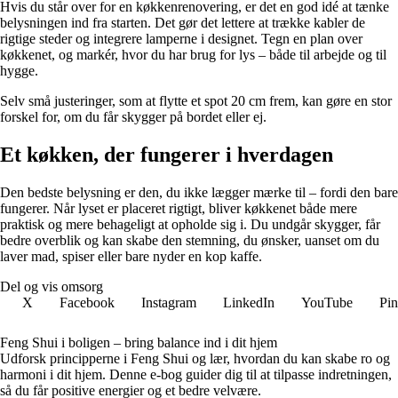
Hvis du står over for en køkkenrenovering, er det en god idé at tænke
belysningen ind fra starten. Det gør det lettere at trække kabler de
rigtige steder og integrere lamperne i designet. Tegn en plan over
køkkenet, og markér, hvor du har brug for lys – både til arbejde og til
hygge.
Selv små justeringer, som at flytte et spot 20 cm frem, kan gøre en stor
forskel for, om du får skygger på bordet eller ej.
Et køkken, der fungerer i hverdagen
Den bedste belysning er den, du ikke lægger mærke til – fordi den bare
fungerer. Når lyset er placeret rigtigt, bliver køkkenet både mere
praktisk og mere behageligt at opholde sig i. Du undgår skygger, får
bedre overblik og kan skabe den stemning, du ønsker, uanset om du
laver mad, spiser eller bare nyder en kop kaffe.
Del og vis omsorg
X
Facebook
Instagram
LinkedIn
YouTube
Pin
Feng Shui i boligen – bring balance ind i dit hjem
Udforsk principperne i Feng Shui og lær, hvordan du kan skabe ro og
harmoni i dit hjem. Denne e-bog guider dig til at tilpasse indretningen,
så du får positive energier og et bedre velvære.