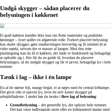
Undgå skygger – sådan placerer du
belysningen i køkkenet
Et godt køkken handler ikke kun om flotte materialer og praktiske
løsninger – lyset spiller en afgørende rolle. Forkert placeret belysning
kan skabe skygger, gøre madlavningen besværlig og få rummet til at
virke mørkt, selvom der er masser af lamper. Med den rette
planlægning kan du få et køkken, der både er funktionelt og behageligt
at opholde sig i. Her får du en guide til, hvordan du placerer
belysningen, så du undgår skygger og får et jævnt, behageligt lys i hele
rummet.
Tænk i lag – ikke i én lampe
En af de største fejl, mange begår, er at nøjes med én central loftlampe.
Det giver ofte et ujævnt lys, hvor du selv kaster skygger på
arbejdsfladerne. I stedet bør du tænke i
flere lag af belysning
:
Grundbelysning
– det generelle lys, der oplyser hele rummet.
Det kan være indbyggede spots eller en loftmonteret lampe med