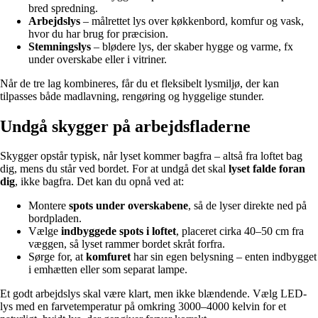
bred spredning.
Arbejdslys
– målrettet lys over køkkenbord, komfur og vask,
hvor du har brug for præcision.
Stemningslys
– blødere lys, der skaber hygge og varme, fx
under overskabe eller i vitriner.
Når de tre lag kombineres, får du et fleksibelt lysmiljø, der kan
tilpasses både madlavning, rengøring og hyggelige stunder.
Undgå skygger på arbejdsfladerne
Skygger opstår typisk, når lyset kommer bagfra – altså fra loftet bag
dig, mens du står ved bordet. For at undgå det skal
lyset falde foran
dig
, ikke bagfra. Det kan du opnå ved at:
Montere
spots under overskabene
, så de lyser direkte ned på
bordpladen.
Vælge
indbyggede spots i loftet
, placeret cirka 40–50 cm fra
væggen, så lyset rammer bordet skråt forfra.
Sørge for, at
komfuret
har sin egen belysning – enten indbygget
i emhætten eller som separat lampe.
Et godt arbejdslys skal være klart, men ikke blændende. Vælg LED-
lys med en farvetemperatur på omkring 3000–4000 kelvin for et